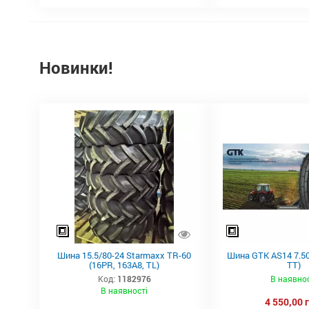
Новинки!
Шина 15.5/80-24 Starmaxx TR-60
Шина GTK AS14 7.50
(16PR, 163A8, TL)
TT)
Код:
1182976
В наявнос
В наявності
4 550,00 