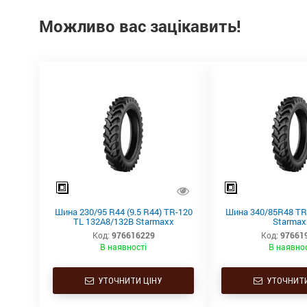
Можливо вас зацікавить!
Шина 230/95 R44 (9.5 R44) TR-120
Шина 340/85R48 TR
TL 132A8/132B Starmaxx
Starmax
Код:
976616229
Код:
97661
В наявності
В наявнос
УТОЧНИТИ ЦІНУ
УТОЧНИТИ