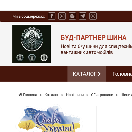
Ми в соцмережах:
БУД-ПАРТНЕР ШИНА
Нові та б/у шини для спецтехніки
вантажних автомобілів
КАТАЛОГ
Головн
Головна
>
Каталог
>
Нові шини
>
СГ агрошини
>
Шини S