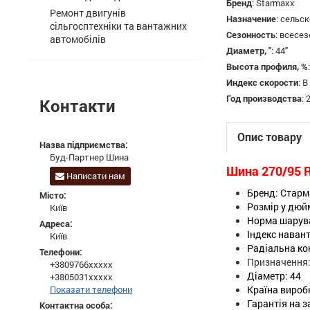
Бренд
:
Starmaxx
Ремонт двигунів
Назначение
:
сельск
сільгосптехніки та вантажних
Сезонность
:
всесез
автомобілів
Диаметр, "
:
44"
Высота профиля, %
Индекс скорости
:
B
Год производства
:
Контакти
Опис товару
Назва підприємства:
Буд-Партнер Шина
Шина 270/95 R
Написати нам
Бренд: Старм
Місто:
Розмір у дюйм
Київ
Норма шарув
Адреса:
Індекс наван
Київ
Радіальна ко
Телефони:
Призначення:
+3809766xxxxx
Діаметр: 44
+3805031xxxxx
Показати телефони
Країна вироб
Гарантія на 
Контактна особа: