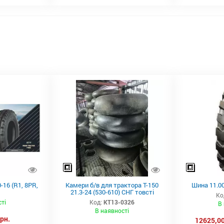
-16 (R1, 8PR,
Камери б/в для трактора Т-150
Шина 11.00
21.3-24 (530-610) СНГ товсті
Ко
ті
Код:
КТ13-0326
В
В наявності
грн.
12625,00