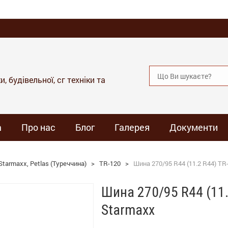
, будівельної, сг техніки та
а
Про нас
Блог
Галерея
Документи
tarmaxx, Petlas (Туреччина)
>
TR-120
>
Шина 270/95 R44 (11.2 R44) TR
Шина 270/95 R44 (11.
Starmaxx