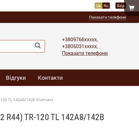
Ua
Ru
Вхід
Показати телефони
+3809766xxxxx,
+3805031xxxxx,
Показати телефони
Відгуки
Контакти
-120 TL 142A8/142B Starmaxx
2 R44) TR-120 TL 142A8/142B