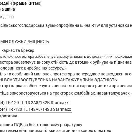
ередній (краще Китаю)
рна шина
ряд шин
 сільськогосподарська вузькопрофільна шина R1W для установки н
МІН СЛУЖБИ /МІЦНІСТЬ
 каркас та брекер
алюнок протектора забезпечує високу стійкість до механічних пошкодже
ектора забезпечує високу стійкість до втомних руйнувань підканав
 половинного вироблення ресурсу.>
іль та особливий малюнок протектора попереджає пошкодження 
НІ ВЛАСТИВОСТІ /ВЕЛИКА НАВАНТАЖУВАЛЬНА ЗДАТНІСТЬ
ктор і каркас забезпечують високі тягові характеристики при вели
тіше використовуються на тракторах комбайнах, навантажувачах, о
44) TR-120 TL 13 2A8/132B Starmaxx
R44) TR -120 TL 142A8/142B Starmaxx
доставка:
 лише з ПДВ за безготівковому розрахунку
латежем відправимо тільки за стовідсотковою оплатою