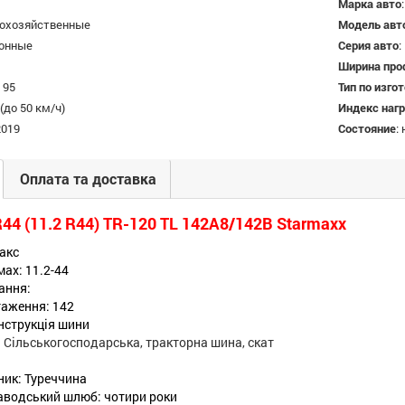
Марка авто
охозяйственные
Модель авт
онные
Серия авто
:
Ширина про
:
95
Тип по изго
 (до 50 км/ч)
Индекс наг
2019
Состояние
:
Оплата та доставка
44 (11.2 R44) TR-120 TL 142A8/142B Starmaxx
акс
ах: 11.2-44
ання:
таження: 142
нструкція шини
 Сільськогосподарська, тракторна шина, скат
ник: Туреччина
заводський шлюб: чотири роки