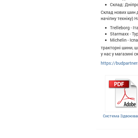
Склад: Дніпр
Склад нових шин д
начіпну техніку) Н
Trelleborg - Іт
Starmaxx - Ту
Michelin - Ісп
тракторні шини, ш
у нас у магазині с
https://budpartne
Система Здвоюва