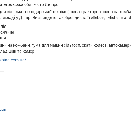
опетровська обл. місто Дніпро
ля сільськогосподарської техніки ( шина тракторна, шина на комба
а складі у Дніпрі Ви знайдете такі бренди як: Trelleborg, Michelin an
алія
реччина
анія
ини на комбайн, гума для машин сільгосп, скати колеса, автокамери,
клад шин та камер.
rshina.com.ua/
ння