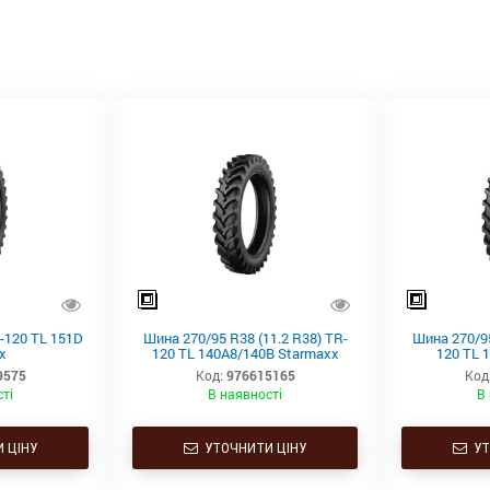
-120 TL 151D
Шина 270/95 R38 (11.2 R38) TR-
Шина 270/95
x
120 TL 140A8/140B Starmaxx
120 TL 
9575
Код:
976615165
Код
ті
В наявності
В
 ЦІНУ
УТОЧНИТИ ЦІНУ
УТ