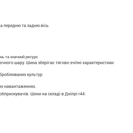
а передню та задню вісь
нь та значний ресурс
очного шару. Шина зберігає тягово-зчіпні характеристики
оброблюваних культур
ких навантаженнях.
бприскувачів. Шини на складі в Дніпрі r44: