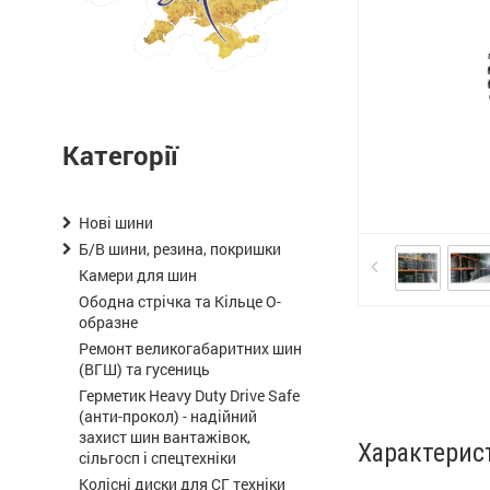
Категорії
Нові шини
Б/В шини, резина, покришки
Камери для шин
Ободна стрічка та Кільце О-
образне
Ремонт великогабаритних шин
(ВГШ) та гусениць
Герметик Heavy Duty Drive Safe
(анти-прокол) - надійний
захист шин вантажівок,
Характерис
сільгосп і спецтехніки
Колісні диски для СГ техніки