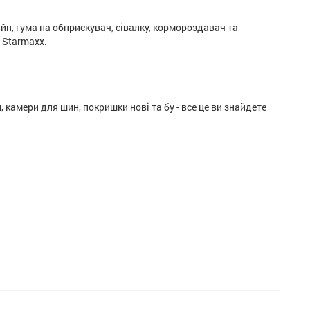
йн, гума на обприскувач, сівалку, кормороздавач та
d Starmaxx.
 камери для шин, покришки нові та бу - все це ви знайдете