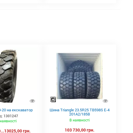
-20 на екскаватор
Шина Triangle 23.5R25 TB598S E-4
201A2/185B
д:
1301247
В наявності
 наявності
103 730,00 грн.
...13025,00 грн.