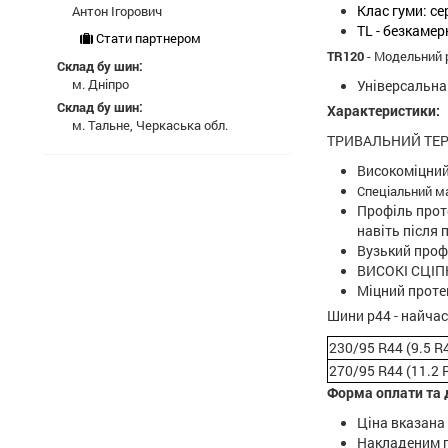
Клас гуми: с
Антон Ігорович
TL - безкаме
Стати партнером
TR120
- Модельний 
Склад бу шин:
м. Дніпро
Універсальна
Склад бу шин:
Характеристики:
м. Тальне, Черкаська обл.
ТРИВАЛЬНИЙ ТЕР
Високоміцний
Спеціальний м
Профіль прот
навіть після
Вузький проф
ВИСОКІ СЦІП
Міцний проте
Шини р44 - найчас
230/95 R44 (9.5 R
270/95 R44 (11.2 
Форма оплати та 
Ціна вказана
Накладеним п