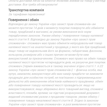
Оплата доставки лягає на клієнта! Можливі знижки на товар у вигляді
доставки. Все треба обговорювати!
Транспортна компанія
За тарифами перевізника!
Повернення і обмін
Відповідно до закону України «про захист прав споживачів» ви
можете протягом 14 днів з моменту покупки повернути або обміняти
товар, придбаний в магазині, за умови виконання всіх норм
передбачених законом. Умови обміну / повернення товару належної
якості стаття 9. Відповідно до закону України «про захист прав
споживачів»: споживач має право обміняти непродовольчий товар
належної якості на аналогічний у продавця, у якого він був придбаний,
якщо товар не задовольнив його за формою, габаритами, фасоном,
кольором, розміром або з інших причин не може бути ним
використаний за призначенням. Споживач має право на обмін товару
належної якості протягом чотирнадцяти днів, не рахуючи дня покупки.
споживач (термін вживається в такому значенні згідно статті 1. п.22
закону України «про захист прав споживачів») – фізична особа, яка
купує, замовляє, використовує або має намір придбати чи замовити
продукцію для особистих потреб, не пов’язаних з підприємницькою
діяльністю або виконанням обов’язків найманого працівника. обмін
або повернення товару належної якості провадиться: якщо не
використовувався; якщо збережено його товарний вигляд, споживчі
властивості, пломби, ярлики; на підставі розрахунковий документ,
виданий споживачеві разом з проданим товаром. умови обміну /
повернення товару неналежної якості стаття 8. Згідно із законом
України «про захист прав споживачів»: в разі виявлення протягом