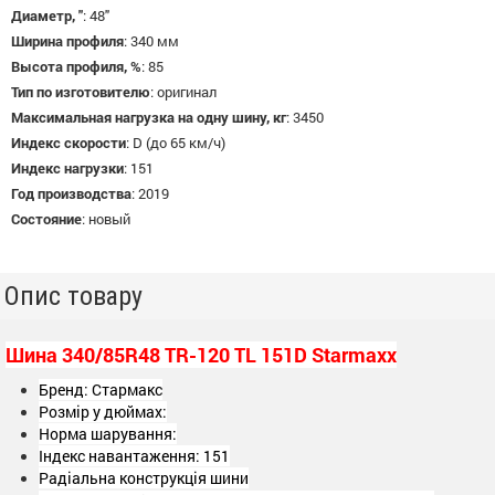
Диаметр, "
:
48"
Ширина профиля
:
340 мм
Высота профиля, %
:
85
Тип по изготовителю
:
оригинал
Максимальная нагрузка на одну шину, кг
:
3450
Индекс скорости
:
D (до 65 км/ч)
Индекс нагрузки
:
151
Год производства
:
2019
Состояние
:
новый
Опис товару
Шина 340/85R48 TR-120 TL 151D Starmaxx
Бренд: Стармакс
Розмір у дюймах:
Норма шарування:
Індекс навантаження: 151
Радіальна конструкція шини