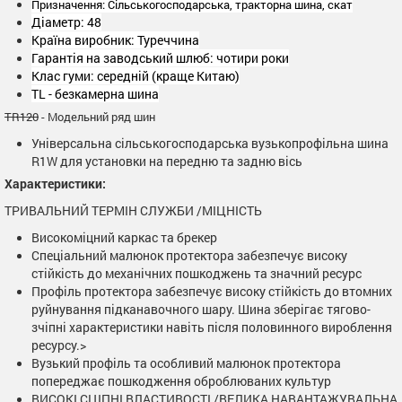
Призначення: Сільськогосподарська, тракторна шина, скат
Діаметр: 48
Країна виробник: Туреччина
Гарантія на заводський шлюб: чотири роки
Клас гуми: середній (краще Китаю)
TL - безкамерна шина
TR120
- Модельний ряд шин
Універсальна сільськогосподарська вузькопрофільна шина
R1W для установки на передню та задню вісь
Характеристики:
ТРИВАЛЬНИЙ ТЕРМІН СЛУЖБИ /МІЦНІСТЬ
Високоміцний каркас та брекер
Спеціальний малюнок протектора забезпечує високу
стійкість до механічних пошкоджень та значний ресурс
Профіль протектора забезпечує високу стійкість до втомних
руйнування підканавочного шару. Шина зберігає тягово-
зчіпні характеристики навіть після половинного вироблення
ресурсу.>
Вузький профіль та особливий малюнок протектора
попереджає пошкодження оброблюваних культур
ВИСОКІ СЦІПНІ ВЛАСТИВОСТІ /ВЕЛИКА НАВАНТАЖУВАЛЬНА