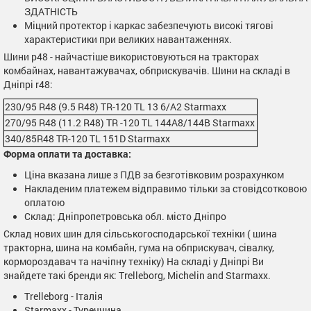
ЗДАТНІСТЬ
Міцний протектор і каркас забезпечують високі тягові
характеристики при великих навантаженнях.
Шини р48 - найчастіше використовуються на тракторах
комбайнах, навантажувачах, обприскувачів. Шини на складі в
Дніпрі r48:
230/95 R48 (9.5 R48) TR-120 TL 13 6/A2 Starmaxx
270/95 R48 (11.2 R48) TR -120 TL 144A8/144B Starmaxx
340/85R48 TR-120 TL 151D Starmaxx
Форма оплати та доставка:
Ціна вказана лише з ПДВ за безготівковим розрахунком
Накладеним платежем відправимо тільки за стовідсотковою
оплатою
Склад: Дніпропетровська обл. місто Дніпро
Склад нових шин для сільськогосподарської техніки ( шина
тракторна, шина на комбайн, гума на обприскувач, сівалку,
кормороздавач та начіпну техніку) На складі у Дніпрі Ви
знайдете такі бренди як: Trelleborg, Michelin and Starmaxx.
Trelleborg - Італія
Starmaxx - Туреччина