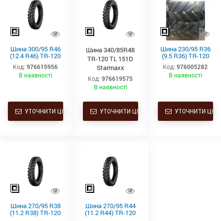
Шина 300/95 R46
Шина 230/95 R36
Шина 340/85R48
(12.4 R46) TR-120
(9.5 R36) TR-120
TR-120 TL 151D
TL 148A8/148B
TL 128A8/128B
Код:
976615956
Код:
976005282
Starmaxx
Starmaxx
Starmaxx
В наявності
В наявності
Код:
976619575
В наявності
УТОЧНИТИ ЦІНУ
УТОЧНИТИ ЦІНУ
УТОЧНИТИ ЦІНУ
Шина 270/95 R38
Шина 270/95 R44
(11.2 R38) TR-120
(11.2 R44) TR-120
TL 140A8/140B
TL 142A8/142B