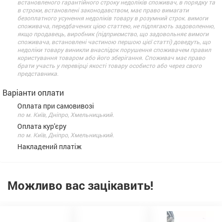
встановленого гарантійного строку недоліків споживач, в порядку та
в строки, встановлені законодавством, має право вимагати
безоплатного усунення недоліків товару в розумний строк. вимоги
споживача, передбачених цією статтею, не підлягають задоволенню,
якщо продавець, виробник (підприємство, що задовольняє вимоги
споживача, встановлені частиною першою цієї статті) доведуть, що
недоліки товару виникли внаслідок порушення споживачем правил
користування товаром або його зберігання. Споживач має право
брати участь у перевірці якості товару особисто або через свого
представника.
Варіанти оплати
Оплата при самовивозі
по м. Київ, Дніпро, Хмельницький.
Оплата кур'єру
по м. Київ, Дніпро, Хмельницький.
Накладений платіж
Можливо вас зацікавить!