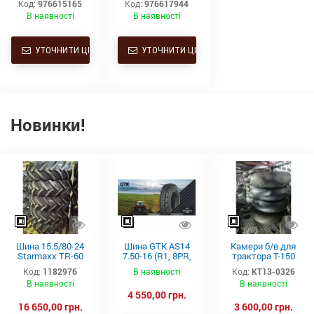
Код:
976615165
Код:
976617944
Starmaxx
Starmaxx
В наявності
В наявності
УТОЧНИТИ ЦІНУ
УТОЧНИТИ ЦІНУ
Новинки!
Шина 15.5/80-24
Шина GTK AS14
Камери б/в для
Starmaxx TR-60
7.50-16 (R1, 8PR,
трактора Т-150
(16PR, 163A8, TL)
TT)
21.3-24 (530-610)
Код:
1182976
В наявності
Код:
КТ13-0326
СНГ товсті
В наявності
В наявності
4 550,00 грн.
16 650,00 грн.
3 600,00 грн.