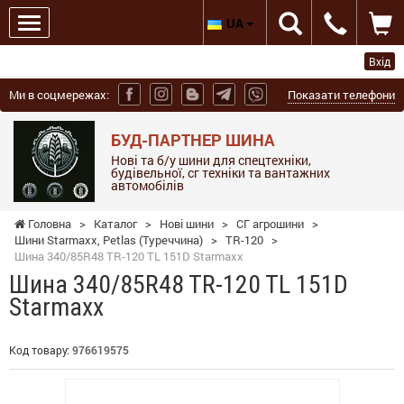
UA
Вхід
Ми в соцмережах:
Показати телефони
БУД-ПАРТНЕР ШИНА
Нові та б/у шини для спецтехніки,
будівельної, сг техніки та вантажних
автомобілів
Головна
>
Каталог
>
Нові шини
>
СГ агрошини
>
Шини Starmaxx, Petlas (Туреччина)
>
TR-120
>
Шина 340/85R48 TR-120 TL 151D Starmaxx
Шина 340/85R48 TR-120 TL 151D
Starmaxx
Код товару:
976619575