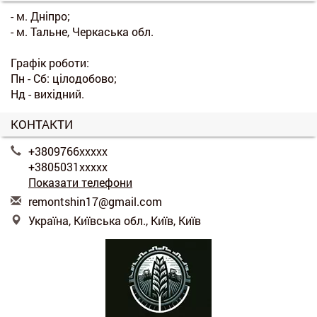
- м. Дніпро;
- м. Тальне, Черкаська обл.
Графік роботи:
Пн - Сб: цілодобово;
Нд - вихідний.
КОНТАКТИ
+3809766xxxxx
+3805031xxxxx
Показати телефони
r
emo
nts
hin
17@
gma
il.
com
Україна, Київська обл., Київ, Київ