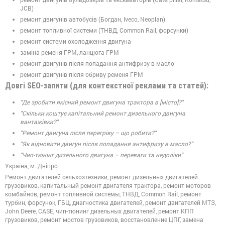
JCB)
ремонт двигунів автобусів (Богдан, Iveco, Neoplan)
ремонт топливної системи (ТНВД, Common Rail, форсунки)
ремонт системи охолодження двигуна
заміна ременя ГРМ, ланцюга ГРМ
ремонт двигунів після попадання антифризу в масло
ремонт двигунів після обриву ременя ГРМ
Довгі SEO-запити (для контекстної реклами та статей):
"Де зробити якісний ремонт двигуна трактора в [місто]?"
"Скільки коштує капітальний ремонт дизельного двигуна
вантажівки?"
"Ремонт двигуна після перегріву – що робити?"
"Як відновити двигун після попадання антифризу в масло?"
"Чип-тюнінг дизельного двигуна – переваги та недоліки"
Україна, м. Дніпро
Ремонт двигателей сельхозтехники, ремонт дизельных двигателей
грузовиков, капитальный ремонт двигателя трактора, ремонт моторов
комбайнов, ремонт топливной системы, ТНВД, Common Rail, ремонт
турбин, форсунок, ГБЦ, диагностика двигателей, ремонт двигателей МТЗ,
John Deere, CASE, чип-тюнинг дизельных двигателей, ремонт КПП
грузовиков, ремонт мостов грузовиков, восстановление ЦПГ, замена