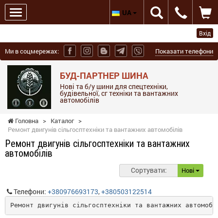
UA
Вхід
Ми в соцмережах:
Показати телефони
БУД-ПАРТНЕР ШИНА
Нові та б/у шини для спецтехніки,
будівельної, сг техніки та вантажних
автомобілів
Головна
>
Каталог
>
Ремонт двигунів сільгосптехніки та вантажних автомобілів
Ремонт двигунів сільгосптехніки та вантажних
автомобілів
Сортувати:
Нові
Телефони:
+380976693173
,
+380503122514
Ремонт двигунів сільгосптехніки та вантажних автомобі