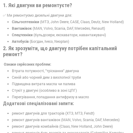
1. Які двигуни ви ремонтуєте?
✅ Ми ремонтуємо дизельні двигуни для:
Сільгосптехніки
(МТЗ, John Deere, CASE, Claas, Deutz, New Holland)
Вантажівок
(MAN, Volvo, Scania, DAF, Mercedes, Renault)
Спецтехніки
(бульдозери, екскаватори, навантажувачі)
Автобусів
(Богдан, Iveco, Neoplan)
2. Як зрозуміти, що двигуну потрібен капітальний
ремонт?
Ознаки серйозних проблем:
Втрата потужності, "тріскання" двигуна
Синій або чорний дим з вихлопної труби
Підвищена витрата масла чи палива
Стукіт у двигуні (особливо в зоні ЦПГ)
Перегрівання, попадання антифризу в масло
Додаткові спеціалізовані запити:
ремонт двигунів для тракторів (ХТЗ, МТЗ, Fendt)
ремонт двигунів вантажівок (MAN, Volvo, Scania, DAF, Mercedes)
ремонт двигунів комбайнів (Claas, New Holland, John Deere)
ремонт двигунів бульдозерів та екскаваторів (Caterpillar, Komatsu,