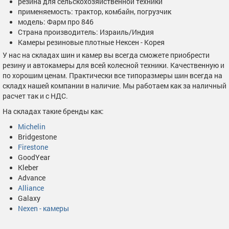
резина для сельскохозяйственной техники
применяемость: трактор, комбайн, погрузчик
модель: Фарм про 846
Страна производитель: Израиль/Индия
Камеры резиновые плотные Нексен - Корея
У нас на складах шин и камер вы всегда сможете приобрести
резину и автокамеры для всей колесной техники. Качественную и
по хорошим ценам. Практически все типоразмеры шин всегда на
складх нашей компании в наличие. Мы работаем как за наличный
расчет так и с НДС.
На складах такие бренды как:
Michelin
Bridgestone
Firestone
GoodYear
Kleber
Advance
Alliance
Galaxy
Nexen - камеры