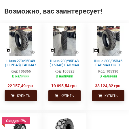
Возможно, вас заинтересует!
Шина 270/95R48
Шина 230/95R48
Шина 300/95R46
(11.2R48) FARMAX
(9.5R48) FARMAX
FARMAX RC TL
RC TL 142D/145A8
RC TL136D/139A8
148D/151A8 CEAT
Код:
106366
Код:
105323
Код:
105330
CEAT
CEAT
В наличии
В наличии
В наличии
22 157,49 грн.
19 695,54 грн.
33 124,32 грн.
КУПИТЬ
КУПИТЬ
КУПИТЬ
Скидка -7%