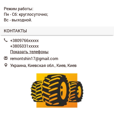
Режим работы:
Пн - Сб: круглосуточно;
Вс - выходной.
КОНТАКТЫ
+3809766xxxxx
+3805031xxxxx
Показать телефоны
r
emo
nts
hin
17@
gma
il.
com
Украина, Киевская обл., Киев, Киев