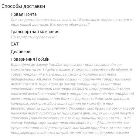
Способы доставки
Новая Почта
Оплата доставки ложится на клиента!! Возможные скидки на товар в
виде нашей доставки. Все нужно обсуждать!!
Транспортная компания
По тарифам перевозчика!
САТ
Деливери
Повернення і обмін
Відповідно до закону України «про захист прав споживачів» ви
можете протягом 14 днів з моменту покупки повернути або обміняти
товар, придбаний в магазині, за умови виконання всіх норм
передбачених законом. Умови обміну / повернення товару належної
якості стаття 9. Відповідно до закону України «про захист прав
споживачів»: споживач має право обміняти непродовольчий товар
належної якості на аналогічний у продавця, у якого він був придбаний,
якщо товар не задовольнив його за формою, габаритами, фасоном,
кольором, розміром або з інших причин не може бути ним
використаний за призначенням. Споживач має право на обмін товару
належної якості протягом чотирнадцяти днів, не рахуючи дня покупки.
споживач (термін вживається в такому значенні згідно статті 1. п.22
закону України «про захист прав споживачів») – фізична особа, яка
купує, замовляє, використовує або має намір придбати чи замовити
продукцію для особистих потреб, не пов’язаних з підприємницькою