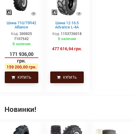
Шина 710/75R42
Шина 12-16.5
Alliance
Advance L-4A
AGRIFLEX+ 372 VF
(14PR, TL)
Код:
300825
Код:
1153726018
(181D,TL) Ізраіль
7107542
В наличии
В наличии
477 616,94 грн.
171 936,00
грн.
159 200,00 грн.
КУПИТЬ
КУПИТЬ
Новинки!