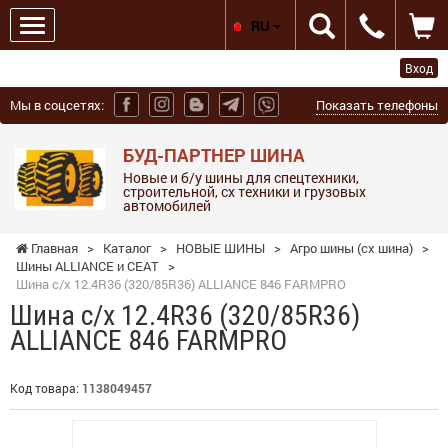
RU
Вход
Мы в соцсетях:
Показать телефоны
БУД-ПАРТНЕР ШИНА
Новые и б/у шины для спецтехники,
строительной, сх техники и грузовых
автомобилей
Главная
>
Каталог
>
НОВЫЕ ШИНЫ
>
Агро шины (сх шина)
>
Шины ALLIANCE и СЕАТ
>
Шина с/х 12.4R36 (320/85R36) ALLIANCE 846 FARMPRO
Шина с/х 12.4R36 (320/85R36)
ALLIANCE 846 FARMPRO
Код товара:
1138049457