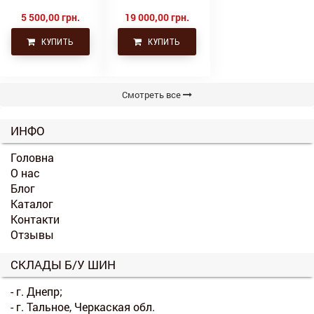
Continental тяга,
ведущая
5 500,00 грн.
19 000,00 грн.
КУПИТЬ
КУПИТЬ
Смотреть все
ИНФО
Головна
О нас
Блог
Каталог
Контакти
Отзывы
СКЛАДЫ Б/У ШИН
- г. Днепр;
- г. Тальное, Черкаская обл.