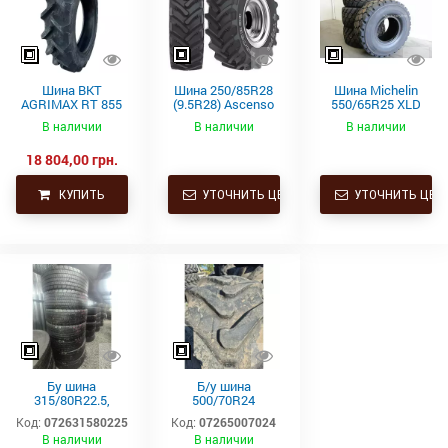
Шина BKT
Шина 250/85R28
Шина Michelin
AGRIMAX RT 855
(9.5R28) Ascenso
550/65R25 XLD
250/85R28
TDR 850 112D TL
182A2 L3 TL
В наличии
В наличии
В наличии
112A8/112B TL
(9.5R28) купить в
18 804,00 грн.
Украине
КУПИТЬ
УТОЧНИТЬ ЦЕНУ
УТОЧНИТЬ ЦЕН
Бу шина
Б/у шина
315/80R22.5,
500/70R24
315/80Р22.5,
(19.5L24)
Код:
072631580225
Код:
07265007024
315х80R22.5,
Trelleborg
В наличии
В наличии
315.80R22.5