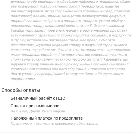
діяльністю або виконанням обов’язків найманого працівника. обмін
або повернення товару належної якості провадиться: якщо не
використовувався; якщо збережено його товарний вигляд, споживчі
властивості, пломби, ярлики; на підставі розрахунковий документ,
виданий споживачеві разом з проданим товаром. умови обміну /
повернення товару неналежної якості стаття 8. Згідно із законом
України «про захист прав споживачів»: в разі виявлення протягом
встановленого гарантійного строку недоліків споживач, в порядку та
в строки, встановлені законодавством, має право вимагати
безоплатного усунення недоліків товару в розумний строк. вимоги
споживача, передбачених цією статтею, не підлягають задоволенню,
якщо продавець, виробник (підприємство, що задовольняє вимоги
споживача, встановлені частиною першою цієї статті) доведуть, що
недоліки товару виникли внаслідок порушення споживачем правил
користування товаром або його зберігання. Споживач має право
брати участь у перевірці якості товару особисто або через свого
представника.
Способы оплаты
Безналичный расчёт с НДС
Оплата при самовывозе
по г. Киев, Днепр, Хмельницкий
Наложенный платеж по предоплате
Предоплата = стоимость перевозке в обе стороны