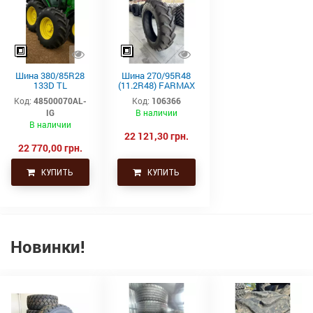
Шина 380/85R28
Шина 270/95R48
133D TL
(11.2R48) FARMAX
AGRISTAR II 85
RC TL 142D/145A8
Код:
48500070AL-
Код:
106366
Alliance
CEAT
IG
В наличии
В наличии
22 121,30 грн.
22 770,00 грн.
КУПИТЬ
КУПИТЬ
Новинки!