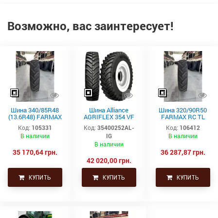
Возможно, вас заинтересует!
Шина 340/85R48
Шина Alliance
Шина 320/90R50
(13.6R48) FARMAX
AGRIFLEX 354 VF
FARMAX RC TL
RC TL 148D/151A8
320/90R42 148D
150D CEAT
Код:
105331
Код:
35400252AL-
Код:
106412
CEAT
TL STEEL BELTED
В наличии
IG
В наличии
В наличии
35 170,64 грн.
36 287,87 грн.
42 020,00 грн.
КУПИТЬ
КУПИТЬ
КУПИТЬ