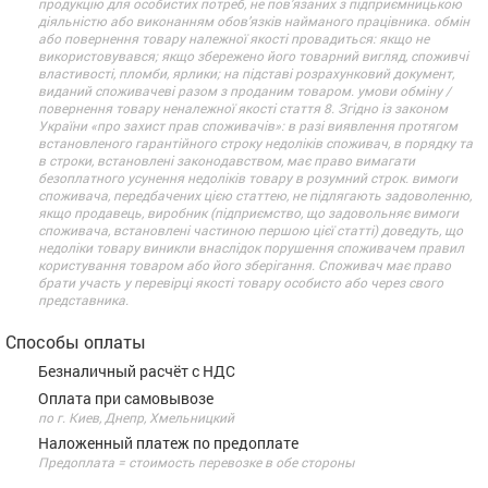
продукцію для особистих потреб, не пов’язаних з підприємницькою
діяльністю або виконанням обов’язків найманого працівника. обмін
або повернення товару належної якості провадиться: якщо не
використовувався; якщо збережено його товарний вигляд, споживчі
властивості, пломби, ярлики; на підставі розрахунковий документ,
виданий споживачеві разом з проданим товаром. умови обміну /
повернення товару неналежної якості стаття 8. Згідно із законом
України «про захист прав споживачів»: в разі виявлення протягом
встановленого гарантійного строку недоліків споживач, в порядку та
в строки, встановлені законодавством, має право вимагати
безоплатного усунення недоліків товару в розумний строк. вимоги
споживача, передбачених цією статтею, не підлягають задоволенню,
якщо продавець, виробник (підприємство, що задовольняє вимоги
споживача, встановлені частиною першою цієї статті) доведуть, що
недоліки товару виникли внаслідок порушення споживачем правил
користування товаром або його зберігання. Споживач має право
брати участь у перевірці якості товару особисто або через свого
представника.
Способы оплаты
Безналичный расчёт с НДС
Оплата при самовывозе
по г. Киев, Днепр, Хмельницкий
Наложенный платеж по предоплате
Предоплата = стоимость перевозке в обе стороны