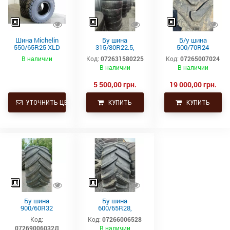
Шина Michelin
Бу шина
Б/у шина
550/65R25 XLD
315/80R22.5,
500/70R24
182A2 L3 TL
315/80Р22.5,
(19.5L24)
В наличии
Код:
072631580225
Код:
07265007024
315х80R22.5,
Trelleborg
В наличии
В наличии
315.80R22.5
Continental тяга,
ведущая
5 500,00 грн.
19 000,00 грн.
УТОЧНИТЬ ЦЕНУ
КУПИТЬ
КУПИТЬ
Бу шина
Бу шина
900/60R32
600/65R28,
(35.5р32)
600/65р28,
Код:
Код:
07266006528
Continental SVT
600х65х28
07269006032Д
В наличии
Uniglory (Униглори)