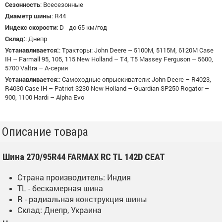
Сезонность
:
Всесезонные
Диаметр шины
:
R44
Индекс скорости
:
D - до 65 км/год
Склад:
:
Днепр
Устанавливается:
:
Тракторы: John Deere – 5100M, 5115M, 6120M Case
IH – Farmall 95, 105, 115 New Holland – T4, T5 Massey Ferguson – 5600,
5700 Valtra – A-серия
Устанавливается:
:
Самоходные опрыскиватели: John Deere – R4023,
R4030 Case IH – Patriot 3230 New Holland – Guardian SP250 Rogator –
900, 1100 Hardi – Alpha Evo
Описание товара
Шина 270/95R44 FARMAX RC TL 142D CEAT
Страна производитель: Индия
TL - бескамерная шина
R - радиальная конструкция шины
Склад: Днепр, Украина