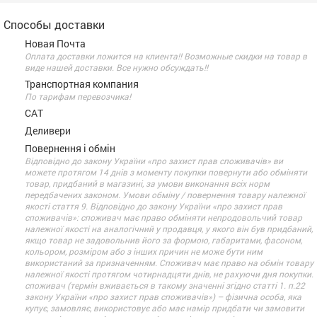
Способы доставки
Новая Почта
Оплата доставки ложится на клиента!! Возможные скидки на товар в
виде нашей доставки. Все нужно обсуждать!!
Транспортная компания
По тарифам перевозчика!
САТ
Деливери
Повернення і обмін
Відповідно до закону України «про захист прав споживачів» ви
можете протягом 14 днів з моменту покупки повернути або обміняти
товар, придбаний в магазині, за умови виконання всіх норм
передбачених законом. Умови обміну / повернення товару належної
якості стаття 9. Відповідно до закону України «про захист прав
споживачів»: споживач має право обміняти непродовольчий товар
належної якості на аналогічний у продавця, у якого він був придбаний,
якщо товар не задовольнив його за формою, габаритами, фасоном,
кольором, розміром або з інших причин не може бути ним
використаний за призначенням. Споживач має право на обмін товару
належної якості протягом чотирнадцяти днів, не рахуючи дня покупки.
споживач (термін вживається в такому значенні згідно статті 1. п.22
закону України «про захист прав споживачів») – фізична особа, яка
купує, замовляє, використовує або має намір придбати чи замовити