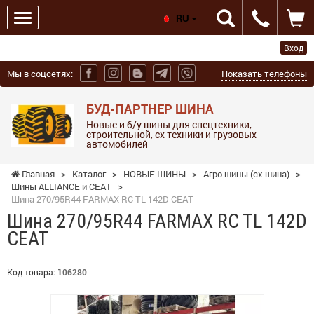
RU
Вход
Мы в соцсетях:
Показать телефоны
БУД-ПАРТНЕР ШИНА
Новые и б/у шины для спецтехники,
строительной, сх техники и грузовых
автомобилей
Главная
>
Каталог
>
НОВЫЕ ШИНЫ
>
Агро шины (сх шина)
>
Шины ALLIANCE и СЕАТ
>
Шина 270/95R44 FARMAX RC TL 142D CEAT
Шина 270/95R44 FARMAX RC TL 142D
CEAT
Код товара:
106280