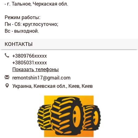
- г. Тальное, Черкаская обл.
Режим работы:
Пн - Сб: круглосуточно;
Вс - выходной.
КОНТАКТЫ
+3809766xxxxx
+3805031xxxxx
Показать телефоны
r
emo
nts
hin
17@
gma
il.
com
Украина, Киевская обл., Киев, Киев