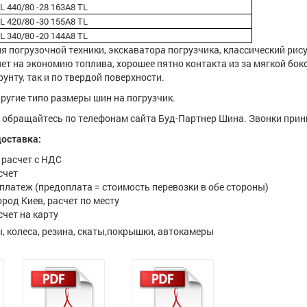
 440/80 -28 163A8 TL
 420/80 -30 155A8 TL
 340/80 -20 144A8 TL
 погрузочной техники, экскаватора погрузчика, классический рис
яет на экономию топлива, хорошее пятно контакта из за мягкой бо
рунту, так и по твердой поверхности.
другие типо размеры шин на погрузчик.
 обращайтесь по телефонам сайта Буд-Партнер Шина. Звонки прини
оставка:
расчет с НДС
счет
латеж (предоплата = стоимость перевозки в обе стороны)
род Киев, расчет по месту
чет на карту
, колеса, резина, скаты,покрышки, автокамеры