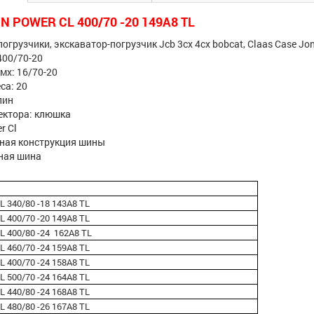
N POWER CL 400/70 -20 149A8 TL
огрузчики, экскаватор-погрузчик Jcb 3сх 4сх bobcat, Claas Case Jo
400/70-20
мх: 16/70-20
са: 20
лин
ектора: клюшка
r Cl
ьная конструкция шины
рная шина
 340/80 -18 143A8 TL
 400/70 -20 149A8 TL
 400/80 -24 162A8 TL
 460/70 -24 159A8 TL
 400/70 -24 158A8 TL
 500/70 -24 164A8 TL
 440/80 -24 168A8 TL
 480/80 -26 167A8 TL