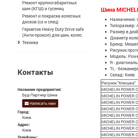
Ремонт крупногабаритных
шин (КГШ) и гусениц
Шина MICHELI
Ремонт и покраска колесных
Назначения: п
дисков (сх и спец)
Типоразмер: 
Герметик Heavy Duty Drive safe
Размер в дюй
(Анти-прокол) для шин, колес
Диаметр коле
Техника
Бренд: Мише
Рисунок прот
Модель: Powe
R - диагонал
TL - безкаме
Контакты
Склад: Киев
Рисунок "Клюшка"
Название предприятия:
MICHELIN POWER CL
Буд-Партнер Шина
MICHELIN POWER CL
MICHELIN POWER CL
Написать нам
MICHELIN POWER CL
Город:
MICHELIN POWER CL
Киев
MICHELIN POWER CL
Адрес:
MICHELIN POWER CL
Киев
MICHELIN POWER CL
Телефоны: