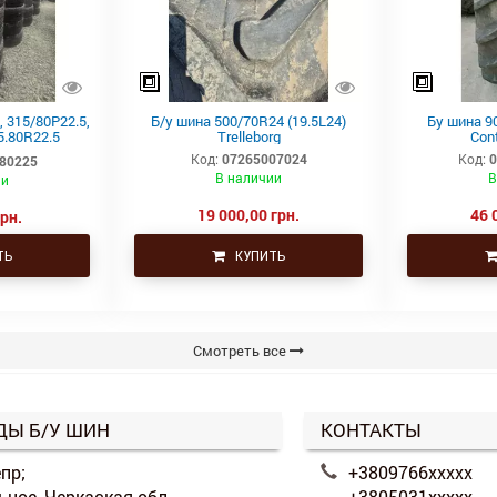
 315/80Р22.5,
Б/у шина 500/70R24 (19.5L24)
Бу шина 90
5.80R22.5
Trelleborg
Con
, ведущая
Код:
07265007024
Код:
80225
В наличии
В
ии
19 000,00 грн.
46 
грн.
ТЬ
КУПИТЬ
Смотреть все
ДЫ Б/У ШИН
КОНТАКТЫ
епр;
+3809766xxxxx
альное, Черкаская обл.
+3805031xxxxx