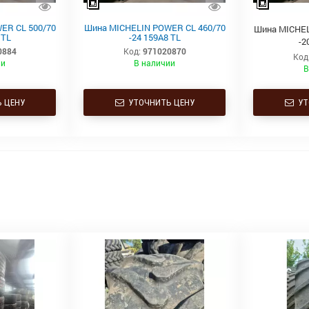
ER CL 500/70
Шина MICHELIN POWER CL 460/70
Шина MICHEL
 TL
-24 159A8 TL
-2
0884
Код:
971020870
Код
ии
В наличии
В
 ЦЕНУ
УТОЧНИТЬ ЦЕНУ
УТ