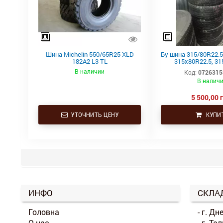
Шина Michelin 550/65R25 XLD
Бу шина 315/80R22.5,
182A2 L3 TL
315х80R22.5, 31
Continental тяга
В наличии
Код:
0726315
В налич
5 500,00 
УТОЧНИТЬ ЦЕНУ
КУПИ
ИНФО
СКЛА
Головна
- г. Дн
О нас
- г. Т