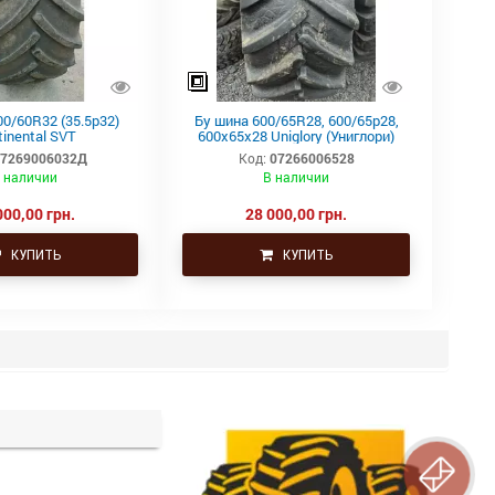
0/60R32 (35.5р32)
Бу шина 600/65R28, 600/65р28,
tinental SVT
600х65х28 Uniglory (Униглори)
07269006032Д
Код:
07266006528
 наличии
В наличии
000,00 грн.
28 000,00 грн.
КУПИТЬ
КУПИТЬ