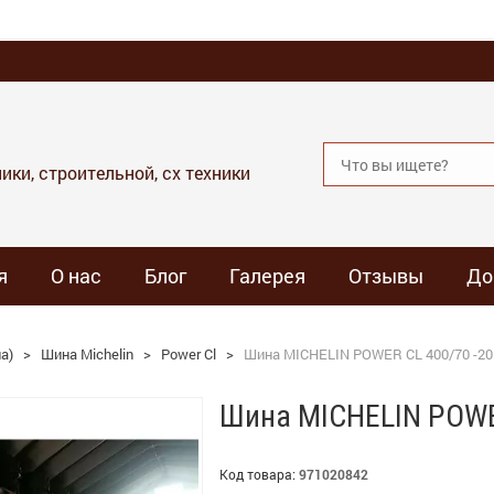
ики, строительной, сх техники
я
О нас
Блог
Галерея
Отзывы
До
а)
>
Шина Michelin
>
Power Cl
>
Шина MICHELIN POWER CL 400/70 -20
Шина MICHELIN POWER
Код товара:
971020842