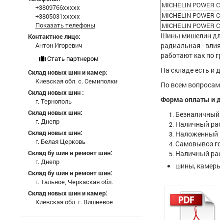
MICHELIN POWER CL
+3809766xxxxx
MICHELIN POWER CL
+3805031xxxxx
Показать телефоны
MICHELIN POWER CL
Шины мишелин для
Контактное лицо:
Антон Игоревич
радиальная - вли
работают как по г
Стать партнером
На складе есть и 
Склад новых шин и камер:
Киевская обл. с. Семиполки
По всем вопросам
Склад новых шин :
Форма оплаты и д
г. Тернополь
Склад новых шин:
Безналичный 
г. Днепр
Наличный ра
Склад новых шин:
Наложенный п
г. Белая Церковь
Самовывоз го
Склад бу шин и ремонт шин:
Наличный рас
г. Днепр
шины, камеры
Склад бу шин и ремонт шин:
г. Тальное, Черкаская обл.
Склад новых шин и камер:
Киевская обл. г. Вишневое