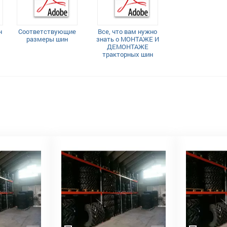
н
Соответствующие
Все, что вам нужно
размеры шин
знать о МОНТАЖЕ И
ДЕМОНТАЖЕ
тракторных шин