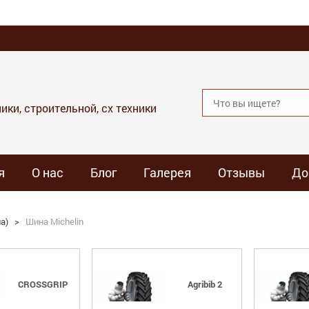
ики, строительной, сх техники
я
О нас
Блог
Галерея
Отзывы
До
а)
>
Шина Michelin
CROSSGRIP​
Agribib 2