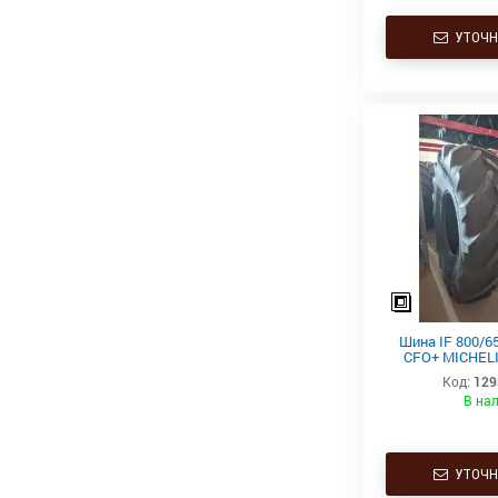
УТОЧН
Шина IF 800/65
CFO+ MICHELI
181A
Код:
129
В на
УТОЧН