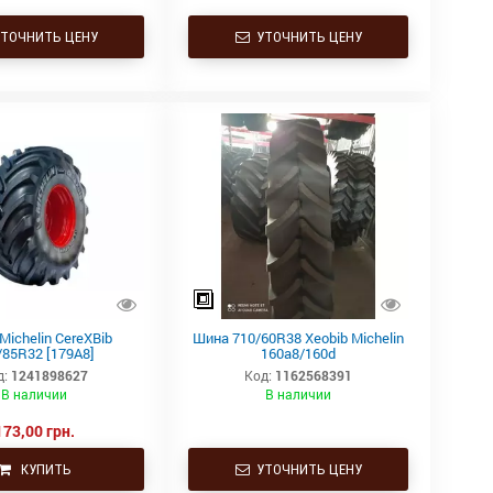
ТОЧНИТЬ ЦЕНУ
УТОЧНИТЬ ЦЕНУ
ichelin CereXBib
Шина 710/60R38 Xeobib Michelin
/85R32 [179A8]
160a8/160d
д:
1241898627
Код:
1162568391
В наличии
В наличии
173,00 грн.
КУПИТЬ
УТОЧНИТЬ ЦЕНУ