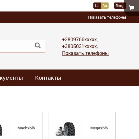
Ua
Ru
Вход
Показать телефоны
+3809766xxxxx,
+3805031xxxxx,
Показать телефоны
кументы
Контакты
Machxbib
Megaxbib