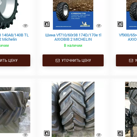
 140A8/140B TL
Шина Vf710/60r38 174D/170e tl
Vf900/65r
 Michelin
AXIOBIB 2 MICHELIN
AXIO
личии
В наличии
ИТЬ ЦЕНУ
УТОЧНИТЬ ЦЕНУ
У