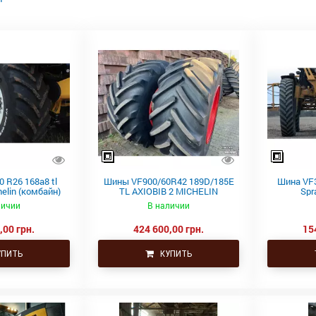
 R26 168a8 tl
Шины VF900/60R42 189D/185E
Шина VF3
helin (комбайн)
TL AXIOBIB 2 MICHELIN
Spr
личии
В наличии
,00 грн.
424 600,00 грн.
15
ПИТЬ
КУПИТЬ