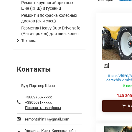
Ремонт крупногабаритных
шин (КГШ) и гусениц
Ремонт и покраска колесных
дисков (сх и спец)
Герметик Heavy Duty Drive safe
(Анти-прокол) для шин, колес
Техника
Контакты
Шина Vf520/80
cerexbib 2 mic
Буд-Партнер Шина
В на
140 300
+3809766xxxxx
+3805031xxxxx
КУ
Показать телефоны
remontshin17@gmail.com
Украина,
Киев
,
Киевская обл.