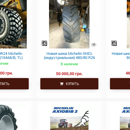
R24 Michelin
Новая шина Michelin XMCL
Новая шин
(164A8/B, TL)
(индустриальная) 480/80 R26
B
167A8/167
личии
В наличии
00 грн.
46
50 000,00 грн.
ПИТЬ
КУПИТЬ