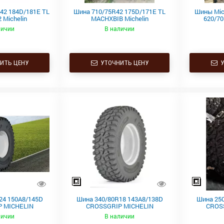
42 184D/181E TL
Шина 710/75R42 175D/171E TL
Шины Mic
 Michelin
MACHXBIB Michelin
620/70
личии
В наличии
ИТЬ ЦЕНУ
УТОЧНИТЬ ЦЕНУ
У
24 150A8/145D
Шина 340/80R18 143A8/138D
Шина 250
​ MICHELIN
CROSSGRIP​ MICHELIN
CROSS
личии
В наличии