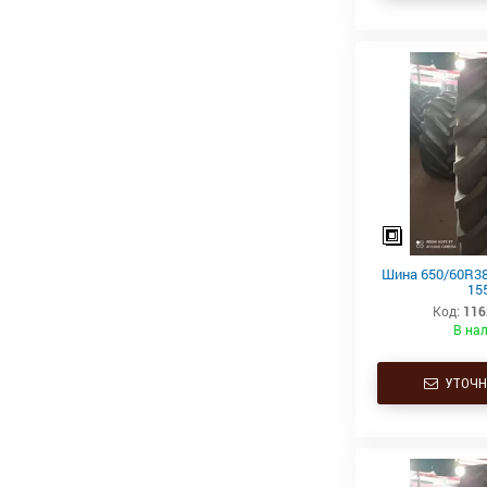
Шина 650/60R38 
15
Код:
116
В на
УТОЧН