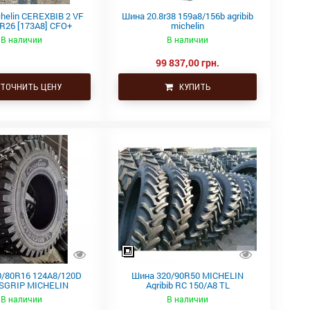
helin CEREXBIB 2 VF
Шина 20.8r38 159a8/156b agribib
R26 [173A8] CFO+
michelin
В наличии
В наличии
99 837,00 грн.
ТОЧНИТЬ ЦЕНУ
КУПИТЬ
/80R16 124A8/120D
Шина 320/90R50 MICHELIN
GRIP​ MICHELIN
Agribib RC 150/A8 TL
В наличии
В наличии