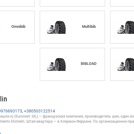
Omnibib
Multibib
BIBLOAD
lin
0976693173
,
+380503122514
 Мишле н) (Euronext: ML) — французская компания, производитель шин, один 
ssements Michelin. Штаб-квартира — в Клермон-Ферране. По организационно-
n