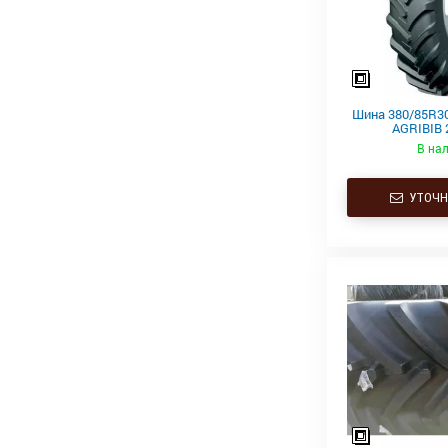
Шина 380/85R30
AGRIBIB 2
В на
УТОЧН