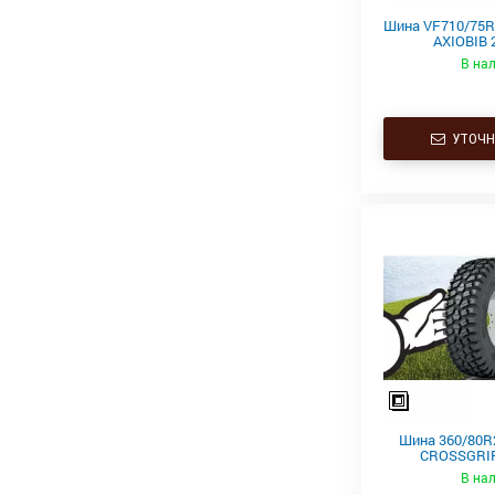
Шина VF710/75R
AXIOBIB 2
В на
УТОЧН
Шина 360/80R
CROSSGRIP
В на