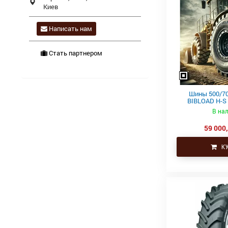
Киев
Написать нам
Стать партнером
Шины 500/70
BIBLOAD H-S 
В на
59 000,
КУ