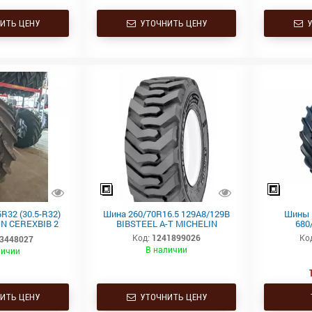
ИТЬ ЦЕНУ
УТОЧНИТЬ ЦЕНУ
У
R32 (30.5-R32)
Шина 260/70R16.5 129A8/129B
Шины M
N CEREXBIB 2
BIBSTEEL A-T MICHELIN
680
8 TL
Код:
1241899026
Ко
3448027
В наличии
личии
ИТЬ ЦЕНУ
УТОЧНИТЬ ЦЕНУ