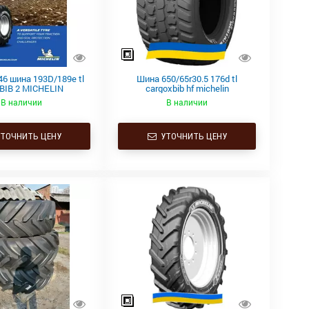
46 шина 193D/189e tl
Шина 650/65r30.5 176d tl
BIB 2 MICHELIN
cargoxbib hf michelin
В наличии
В наличии
ТОЧНИТЬ ЦЕНУ
УТОЧНИТЬ ЦЕНУ