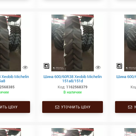
Xeobib Michelin
Шина 600/60R38 Xeobib Michelin
Шина 600/6
5a8
151a8/151d
2568385
Код:
1162568379
Ко
личии
В наличии
ИТЬ ЦЕНУ
УТОЧНИТЬ ЦЕНУ
У