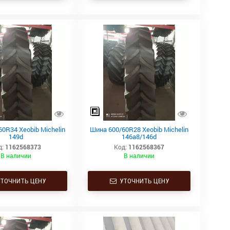
0R34 Xeobib Michelin
Шина 600/60R28 Xeobib Michelin
149d
146a8/146d
д:
1162568373
Код:
1162568367
В наличии
В наличии
ТОЧНИТЬ ЦЕНУ
УТОЧНИТЬ ЦЕНУ