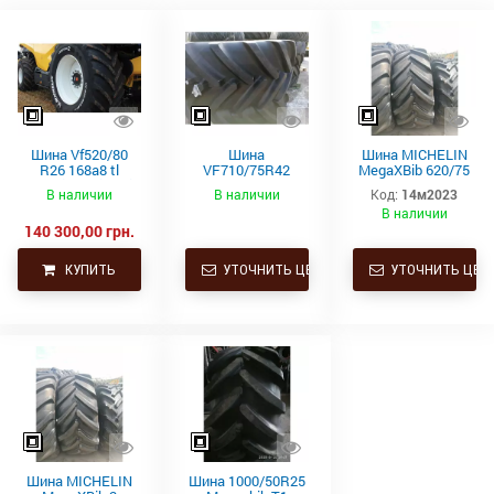
Шина Vf520/80
Шина
Шина MICHELIN
R26 168a8 tl
VF710/75R42
MegaXBib 620/75
cerexbib 2 michelin
184D/181E TL
R26 166A8/166B
В наличии
В наличии
Код:
14м2023
(комбайн)
AXIOBIB 2 Michelin
TL
В наличии
140 300,00 грн.
КУПИТЬ
УТОЧНИТЬ ЦЕНУ
УТОЧНИТЬ ЦЕН
Шина MICHELIN
Шина 1000/50R25