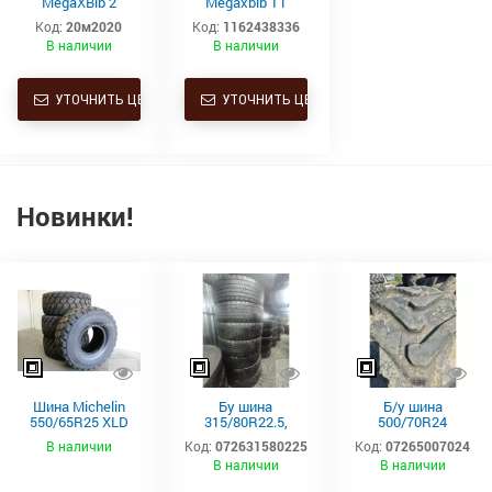
MegaXBib 2
Megaxbib T1
1050/50 R32
Michelin
Код:
20м2020
Код:
1162438336
184A8/184B TL
172a8/166d
В наличии
В наличии
УТОЧНИТЬ ЦЕНУ
УТОЧНИТЬ ЦЕНУ
Новинки!
Шина Michelin
Бу шина
Б/у шина
550/65R25 XLD
315/80R22.5,
500/70R24
182A2 L3 TL
315/80Р22.5,
(19.5L24)
В наличии
Код:
072631580225
Код:
07265007024
315х80R22.5,
Trelleborg
В наличии
В наличии
315.80R22.5
Continental тяга,