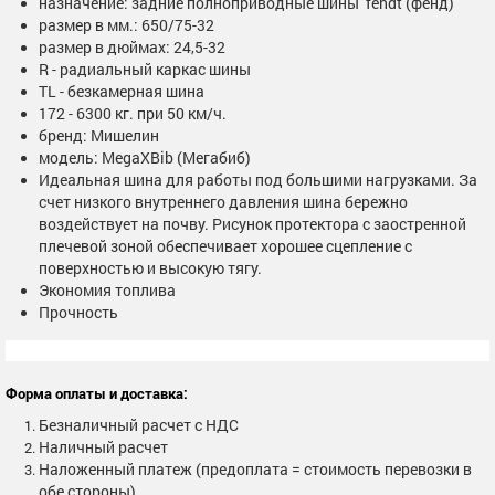
назначение: задние полноприводные шины fendt (фенд)
размер в мм.: 650/75-32
размер в дюймах: 24,5-32
R - радиальный каркас шины
TL - безкамерная шина
172 - 6300 кг. при 50 км/ч.
бренд: Мишелин
модель: MegaXBib (Мегабиб)
Идеальная шина для работы под большими нагрузками. За
счет низкого внутреннего давления шина бережно
воздействует на почву. Рисунок протектора с заостренной
плечевой зоной обеспечивает хорошее сцепление с
поверхностью и высокую тягу.
Экономия топлива
Прочность
Форма оплаты и доставка:
Безналичный расчет с НДС
Наличный расчет
Наложенный платеж (предоплата = стоимость перевозки в
обе стороны)