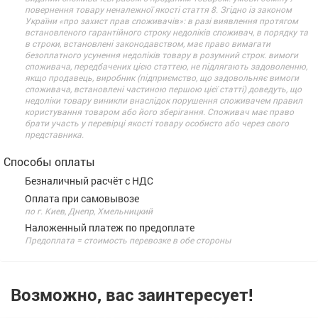
повернення товару неналежної якості стаття 8. Згідно із законом
України «про захист прав споживачів»: в разі виявлення протягом
встановленого гарантійного строку недоліків споживач, в порядку та
в строки, встановлені законодавством, має право вимагати
безоплатного усунення недоліків товару в розумний строк. вимоги
споживача, передбачених цією статтею, не підлягають задоволенню,
якщо продавець, виробник (підприємство, що задовольняє вимоги
споживача, встановлені частиною першою цієї статті) доведуть, що
недоліки товару виникли внаслідок порушення споживачем правил
користування товаром або його зберігання. Споживач має право
брати участь у перевірці якості товару особисто або через свого
представника.
Способы оплаты
Безналичный расчёт с НДС
Оплата при самовывозе
по г. Киев, Днепр, Хмельницкий
Наложенный платеж по предоплате
Предоплата = стоимость перевозке в обе стороны
Возможно, вас заинтересует!