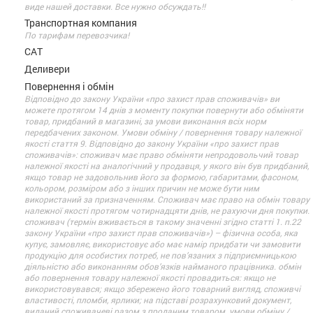
виде нашей доставки. Все нужно обсуждать!!
Транспортная компания
По тарифам перевозчика!
САТ
Деливери
Повернення і обмін
Відповідно до закону України «про захист прав споживачів» ви
можете протягом 14 днів з моменту покупки повернути або обміняти
товар, придбаний в магазині, за умови виконання всіх норм
передбачених законом. Умови обміну / повернення товару належної
якості стаття 9. Відповідно до закону України «про захист прав
споживачів»: споживач має право обміняти непродовольчий товар
належної якості на аналогічний у продавця, у якого він був придбаний,
якщо товар не задовольнив його за формою, габаритами, фасоном,
кольором, розміром або з інших причин не може бути ним
використаний за призначенням. Споживач має право на обмін товару
належної якості протягом чотирнадцяти днів, не рахуючи дня покупки.
споживач (термін вживається в такому значенні згідно статті 1. п.22
закону України «про захист прав споживачів») – фізична особа, яка
купує, замовляє, використовує або має намір придбати чи замовити
продукцію для особистих потреб, не пов’язаних з підприємницькою
діяльністю або виконанням обов’язків найманого працівника. обмін
або повернення товару належної якості провадиться: якщо не
використовувався; якщо збережено його товарний вигляд, споживчі
властивості, пломби, ярлики; на підставі розрахунковий документ,
виданий споживачеві разом з проданим товаром. умови обміну /