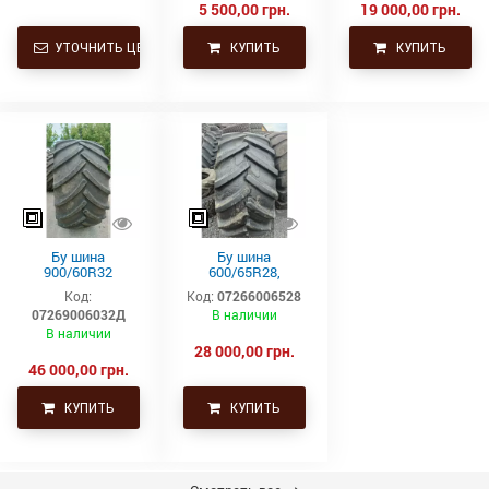
ведущая
5 500,00 грн.
19 000,00 грн.
УТОЧНИТЬ ЦЕНУ
КУПИТЬ
КУПИТЬ
Бу шина
Бу шина
900/60R32
600/65R28,
(35.5р32)
600/65р28,
Код:
Код:
07266006528
Continental SVT
600х65х28
07269006032Д
В наличии
Uniglory (Униглори)
В наличии
28 000,00 грн.
46 000,00 грн.
КУПИТЬ
КУПИТЬ