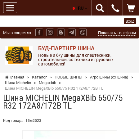
RU
Вход
Мы в соцсетях:
Показать телефоны
БУД-ПАРТНЕР ШИНА
Новые и б/у шины для спецтехники,
строительной, сх техники и грузовых
автомобилей
Главная
>
Каталог
>
НОВЫЕ ШИНЫ
>
Агро шины (сх шина)
>
Шина Michelin
>
Megaxbib
>
Шина MICHELIN MegaXBib 650/75 R32 172A8/172B TL
Шина MICHELIN MegaXBib 650/75
R32 172A8/172B TL
Код товара:
15м2023