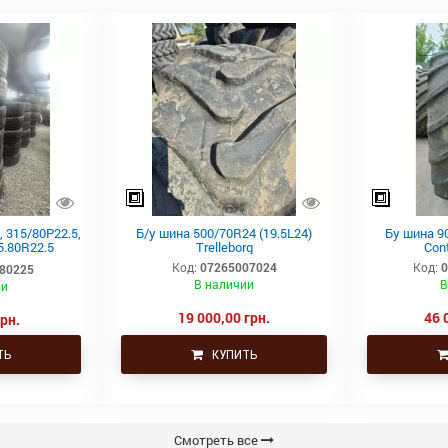
 315/80Р22.5,
Б/у шина 500/70R24 (19.5L24)
Бу шина 90
5.80R22.5
Trelleborg
Con
, ведущая
Код:
07265007024
Код:
80225
В наличии
В
ии
19 000,00 грн.
46 
грн.
ТЬ
КУПИТЬ
Смотреть все