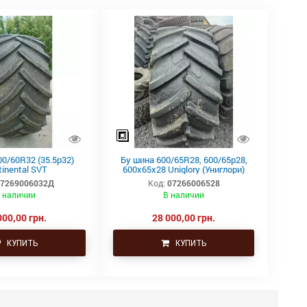
0/60R32 (35.5р32)
Бу шина 600/65R28, 600/65р28,
tinental SVT
600х65х28 Uniglory (Униглори)
07269006032Д
Код:
07266006528
 наличии
В наличии
000,00 грн.
28 000,00 грн.
КУПИТЬ
КУПИТЬ