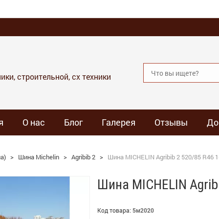
ики, строительной, сх техники
я
О нас
Блог
Галерея
Отзывы
До
а)
>
Шина Michelin
>
Agribib 2
>
Шина MICHELIN Agribib 2 520/85 R46 
Шина MICHELIN Agrib
Код товара:
5м2020