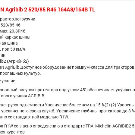
 Agribib 2 520/85 R46 164A8/164B TL
трактор,погрузчик
 520/85-46
мах: 20.8R46
ый каркас шины
рная шина
. при 50 км/ч.
лин
ib2 (Агрибиб2)
N AgriBib Доступное оборудование премиум-класса для тракторов мо
пропашных культур.
 усилие
ванный рисунок протектора под углом 45° обеспечивает улучшенну
гового усилия AGRIBIB
кс грузоподъемности Увеличение более чем на 15 %(2) (2) Уровен
 увеличенного срока служб. Увеличение глубины протектора до 8 %
ению со стандартной моделью R1W.
ра R1W согласно определению в стандарте TRA Michelin AGRIBIB2
конкурентов