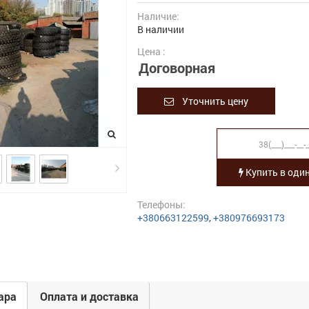
Наличие:
В наличии
Цена :
Договорная
Уточнить цену
Купить в один
Телефоны:
+380663122599
,
+380976693173
ара
Оплата и доставка