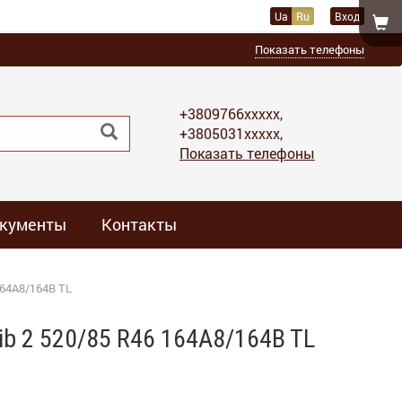
Ua
Ru
Вход
Показать телефоны
+3809766xxxxx,
+3805031xxxxx,
Показать телефоны
кументы
Контакты
164A8/164B TL
ib 2 520/85 R46 164A8/164B TL