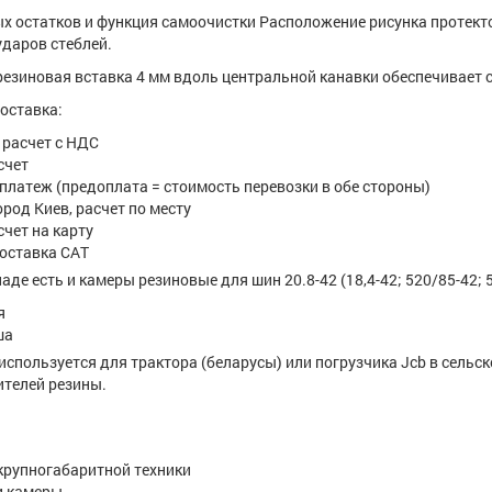
 остатков и функция самоочистки Расположение рисунка протект
даров стеблей.
езиновая вставка 4 мм вдоль центральной канавки обеспечивает 
оставка:
расчет с НДС
счет
латеж (предоплата = стоимость перевозки в обе стороны)
род Киев, расчет по месту
чет на карту
оставка САТ
кладе есть и камеры резиновые для шин 20.8-42 (18,4-42; 520/85-42;
я
ша
используется для трактора (беларусы) или погрузчика Jcb в сельс
ителей резины.
крупногабаритной техники
и камеры