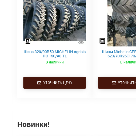
Шина 320/90R50 MICHELIN Agribib
Шины Michelin CE
RC 150/A8 TL
620/70R26 [173
В наличии
В налич
УТОЧНИТЬ ЦЕНУ
УТОЧНИТЬ
Новинки!