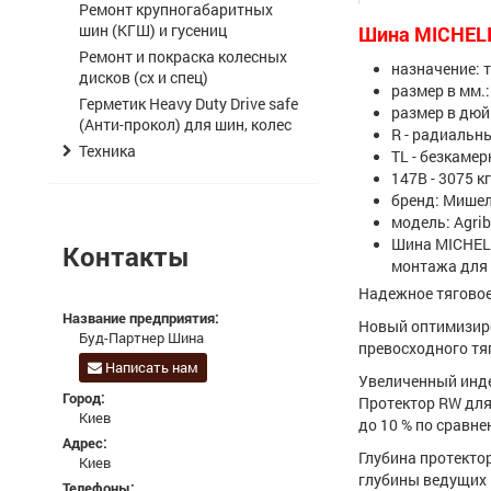
Ремонт крупногабаритных
шин (КГШ) и гусениц
Шина MICHELIN
Ремонт и покраска колесных
назначение: 
дисков (сх и спец)
размер в мм.:
Герметик Heavy Duty Drive safe
размер в дюй
(Анти-прокол) для шин, колес
R - радиальн
Техника
TL - безкаме
147B - 3075 кг
бренд: Мише
модель: Agrib
Шина MICHELI
Контакты
монтажа для 
Надежное тяговое
Название предприятия:
Новый оптимизиро
Буд-Партнер Шина
превосходного тя
Написать нам
Увеличенный инде
Город:
Протектор RW для
Киев
до 10 % по сравн
Адрес:
Глубина протекто
Киев
глубины ведущих 
Телефоны: