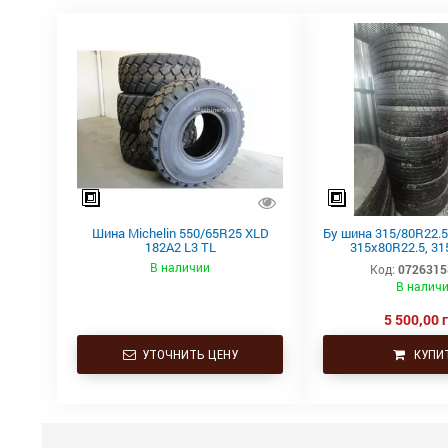
Шина Michelin 550/65R25 XLD
Бу шина 315/80R22.5,
182A2 L3 TL
315х80R22.5, 31
Continental тяга
В наличии
Код:
0726315
В налич
5 500,00 
УТОЧНИТЬ ЦЕНУ
КУПИ