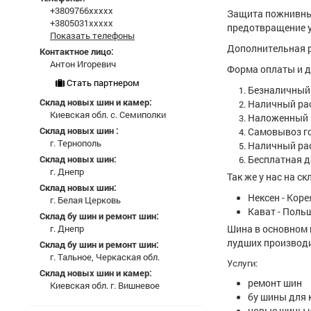
+3809766xxxxx
Защита пожнивных
+3805031xxxxx
предотвращение у
Показать телефоны
Дополнительная р
Контактное лицо:
Антон Игоревич
Форма оплаты и д
Стать партнером
Безналичный 
Склад новых шин и камер:
Наличный ра
Киевская обл. с. Семиполки
Наложенный п
Склад новых шин :
Самовывоз го
г. Тернополь
Наличный рас
Склад новых шин:
Бесплатная д
г. Днепр
Так же у нас на с
Склад новых шин:
Нексен - Коре
г. Белая Церковь
Кават - Поль
Склад бу шин и ремонт шин:
г. Днепр
Шина в основном 
лудших производ
Склад бу шин и ремонт шин:
г. Тальное, Черкаская обл.
Услуги:
Склад новых шин и камер:
ремонт шин
Киевская обл. г. Вишневое
бу шины для 
новые шины 