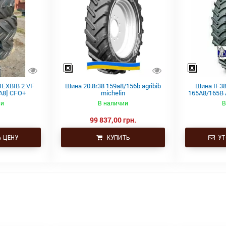
REXBIB 2 VF
Шина 20.8r38 159a8/156b agribib
Шина IF38
A8] CFO+
michelin
165A8/165B 
ии
В наличии
В
99 837,00 грн.
 ЦЕНУ
КУПИТЬ
УТ