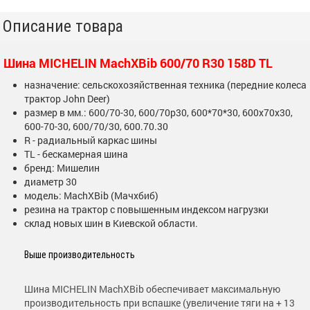
Описание товара
Шина MICHELIN MachXBib 600/70 R30 158D TL
назначение: сельскохозяйственная техника (передние колеса
трактор John Deer)
размер в мм.: 600/70-30, 600/70р30, 600*70*30, 600х70х30,
600-70-30, 600/70/30, 600.70.30
R - радиальный каркас шины
TL - бескамерная шина
бренд: Мишелин
диаметр 30
модель: MachXBib (Мачхбиб)
резина на трактор с повышенным индексом нагрузки
склад новых шин в Киевской области.
Выше производительность
Шина MICHELIN MachXBib обеспечивает максимальную
производительность при вспашке (увеличение тяги на + 13