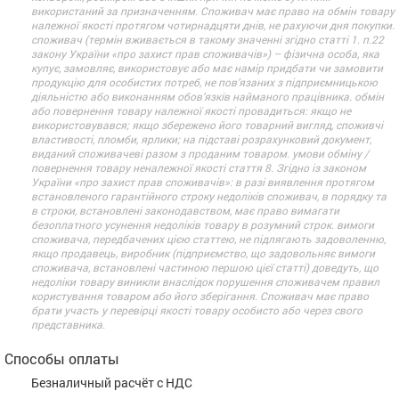
використаний за призначенням. Споживач має право на обмін товару
належної якості протягом чотирнадцяти днів, не рахуючи дня покупки.
споживач (термін вживається в такому значенні згідно статті 1. п.22
закону України «про захист прав споживачів») – фізична особа, яка
купує, замовляє, використовує або має намір придбати чи замовити
продукцію для особистих потреб, не пов’язаних з підприємницькою
діяльністю або виконанням обов’язків найманого працівника. обмін
або повернення товару належної якості провадиться: якщо не
використовувався; якщо збережено його товарний вигляд, споживчі
властивості, пломби, ярлики; на підставі розрахунковий документ,
виданий споживачеві разом з проданим товаром. умови обміну /
повернення товару неналежної якості стаття 8. Згідно із законом
України «про захист прав споживачів»: в разі виявлення протягом
встановленого гарантійного строку недоліків споживач, в порядку та
в строки, встановлені законодавством, має право вимагати
безоплатного усунення недоліків товару в розумний строк. вимоги
споживача, передбачених цією статтею, не підлягають задоволенню,
якщо продавець, виробник (підприємство, що задовольняє вимоги
споживача, встановлені частиною першою цієї статті) доведуть, що
недоліки товару виникли внаслідок порушення споживачем правил
користування товаром або його зберігання. Споживач має право
брати участь у перевірці якості товару особисто або через свого
представника.
Способы оплаты
Безналичный расчёт с НДС