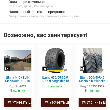
Оплата при самовывозе
по г. Киев, Днепр, Хмельницкий
Наложенный платеж по предоплате
Предоплата = стоимость перевозке в обе стороны
Возможно, вас заинтересует!
Шина MICHELIN
Шина 650/65r30.5
Шина 900/50R42
MachXBib 710/70
176d tl cargoxbib hf
Machxbib Michelin
R38 171D TL
michelin
168d
Код:
8м2021
В наличии
Код:
1162504539
В наличии
В наличии
УТОЧНИТЬ ЦЕНУ
УТОЧНИТЬ ЦЕНУ
УТОЧНИТЬ ЦЕН