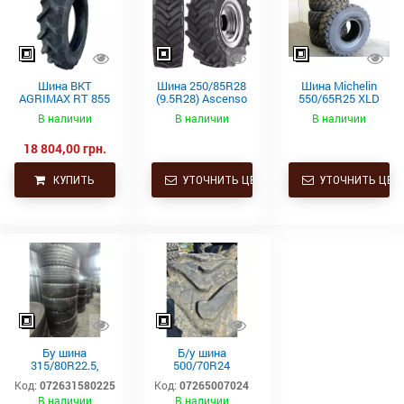
Шина BKT
Шина 250/85R28
Шина Michelin
AGRIMAX RT 855
(9.5R28) Ascenso
550/65R25 XLD
250/85R28
TDR 850 112D TL
182A2 L3 TL
В наличии
В наличии
В наличии
112A8/112B TL
(9.5R28) купить в
18 804,00 грн.
Украине
КУПИТЬ
УТОЧНИТЬ ЦЕНУ
УТОЧНИТЬ ЦЕН
Бу шина
Б/у шина
315/80R22.5,
500/70R24
315/80Р22.5,
(19.5L24)
Код:
072631580225
Код:
07265007024
315х80R22.5,
Trelleborg
В наличии
В наличии
315.80R22.5