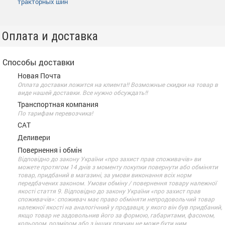
тракторных шин
Оплата и доставка
Способы доставки
Новая Почта
Оплата доставки ложится на клиента!! Возможные скидки на товар в
виде нашей доставки. Все нужно обсуждать!!
Транспортная компания
По тарифам перевозчика!
САТ
Деливери
Повернення і обмін
Відповідно до закону України «про захист прав споживачів» ви
можете протягом 14 днів з моменту покупки повернути або обміняти
товар, придбаний в магазині, за умови виконання всіх норм
передбачених законом. Умови обміну / повернення товару належної
якості стаття 9. Відповідно до закону України «про захист прав
споживачів»: споживач має право обміняти непродовольчий товар
належної якості на аналогічний у продавця, у якого він був придбаний,
якщо товар не задовольнив його за формою, габаритами, фасоном,
кольором, розміром або з інших причин не може бути ним