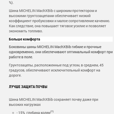
%).
Шина MICHELIN MachXBib с широким протектором и
высокими грунтозацепами обеспечивает низкий
коэффициент пробуксовки и малое сопротивление качению.
Как следствие, она повышает тяговое усилие и позволяет
экономить топливо.
Больше комфорта
Боковины шины MICHELIN MachXBib гибкие и прочные
одновременно, они обеспечивают оптимальный комфорт при
работе в поле.
Грунтозацепы, расположенные под углом, в среднем, 45
градусов, обеспечивают исключительный комфорт на
дороге.
ЛУЧШЕ ЗАЩИТА ПОЧВЫ
Шина MICHELIN MachXBib сохраняет почву даже при
высоких нагрузках
(*)
- 15% глубина колеи