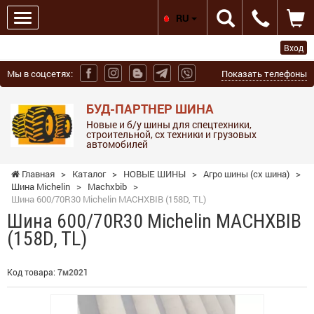
RU
Вход
Мы в соцсетях:
Показать телефоны
БУД-ПАРТНЕР ШИНА
Новые и б/у шины для спецтехники,
строительной, сх техники и грузовых
автомобилей
Главная
>
Каталог
>
НОВЫЕ ШИНЫ
>
Агро шины (сх шина)
>
Шина Michelin
>
Machxbib
>
Шина 600/70R30 Michelin MACHXBIB (158D, TL)
Шина 600/70R30 Michelin MACHXBIB
(158D, TL)
Код товара:
7м2021