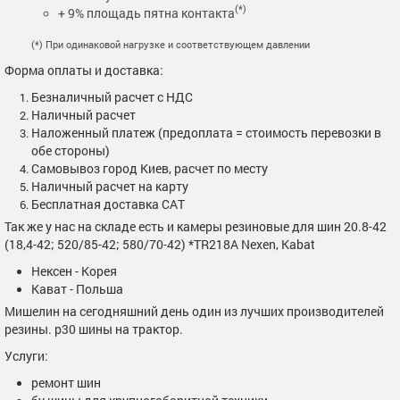
(*)
+ 9% площадь пятна контакта
(*) При одинаковой нагрузке и соответствующем давлении
Форма оплаты и доставка:
Безналичный расчет с НДС
Наличный расчет
Наложенный платеж (предоплата = стоимость перевозки в
обе стороны)
Самовывоз город Киев, расчет по месту
Наличный расчет на карту
Бесплатная доставка САТ
Так же у нас на складе есть и камеры резиновые для шин 20.8-42
(18,4-42; 520/85-42; 580/70-42) *TR218A Nexen, Kabat
Нексен - Корея
Кават - Польша
Мишелин на сегодняшний день один из лучших производителей
резины. р30 шины на трактор.
Услуги:
ремонт шин