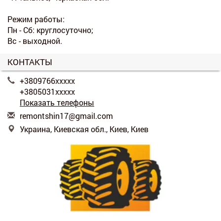
Режим работы:
Пн - Сб: круглосуточно;
Вс - выходной.
КОНТАКТЫ
+3809766xxxxx
+3805031xxxxx
Показать телефоны
r
emo
nts
hin
17@
gma
il.
com
Украина, Киевская обл., Киев, Киев