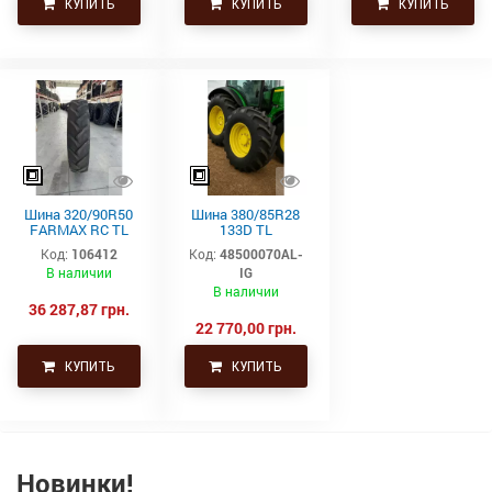
КУПИТЬ
КУПИТЬ
КУПИТЬ
Шина 320/90R50
Шина 380/85R28
FARMAX RC TL
133D TL
150D CEAT
AGRISTAR II 85
Код:
106412
Код:
48500070AL-
Alliance
В наличии
IG
В наличии
36 287,87 грн.
22 770,00 грн.
КУПИТЬ
КУПИТЬ
Новинки!