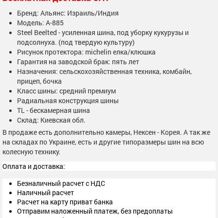
Бренд: Альянс: Израиль/Индия
Модель: А-885
Steel Beelted - усиленная шина, под уборку кукурузы и
подсолнуха. (под твердую культуру)
Рисунок протектора: michelin елка/клюшка
Гарантия на заводской брак: пять лет
Назначения: сельскохозяйственная техника, комбайн,
прицеп, бочка
Класс шины: средний премиум
Радиальная конструкция шины
ТL - бескамерная шина
Склад: Киевская обл.
В продаже есть дополнительно камеры, Нексен - Корея. А так же
на складах по Украине, есть и другие типоразмеры шин на всю
колесную технику.
Оплата и доставка:
Безналичный расчет с НДС
Наличный расчет
Расчет на карту приват банка
Отправим наложенный платеж, без предоплаты