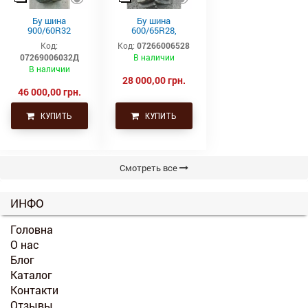
Бу шина
Бу шина
900/60R32
600/65R28,
(35.5р32)
600/65р28,
Код:
Код:
07266006528
Continental SVT
600х65х28
07269006032Д
В наличии
Uniglory (Униглори)
В наличии
28 000,00 грн.
46 000,00 грн.
КУПИТЬ
КУПИТЬ
Смотреть все
ИНФО
Головна
О нас
Блог
Каталог
Контакти
Отзывы