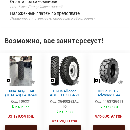
Оплата при самовывозе
по г. Киев, Днепр, Хмельницкий
Наложенный платеж по предоплате
Предоплата = стоимость перевозке в обе стороны
Возможно, вас заинтересует!
Шина 340/85R48
Шина Alliance
Шина 12-16.5
(13.6R48) FARMAX
AGRIFLEX 354 VF
Advance L-4A
RC TL 148D/151A8
320/90R42 148D
(14PR, TL)
Код:
105331
Код:
35400252AL-
Код:
1153726018
CEAT
TL STEEL BELTED
В наличии
IG
В наличии
В наличии
35 170,64 грн.
476 836,97 грн.
42 020,00 грн.