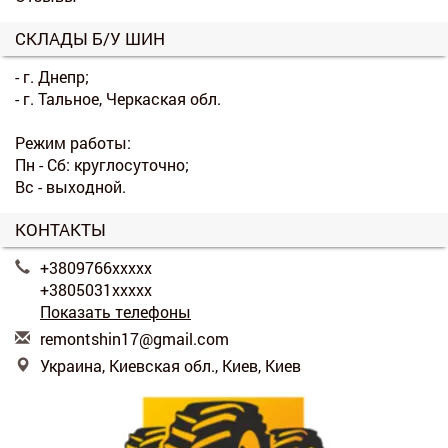
СКЛАДЫ Б/У ШИН
- г. Днепр;
- г. Тальное, Черкаская обл.
Режим работы:
Пн - Сб: круглосуточно;
Вс - выходной.
КОНТАКТЫ
+3809766xxxxx
+3805031xxxxx
Показать телефоны
r
emo
nts
hin
17@
gma
il.
com
Украина, Киевская обл., Киев, Киев