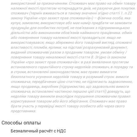
використаний за призначенням. Споживач має право на обмін товару
належної якості протягом чотирнадцяти днів, не рахуючи дня покупки.
споживач (термін вживається в такому значенні згідно статті 1. п.22
закону України «про захист прав споживачів») – фізична особа, яка
купує, замовляє, використовує або має намір придбати чи замовити
продукцію для особистих потреб, не пов’язаних з підприємницькою
діяльністю або виконанням обов’язків найманого працівника. обмін
або повернення товару належної якості провадиться: якщо не
використовувався; якщо збережено його товарний вигляд, споживчі
властивості, пломби, ярлики; на підставі розрахунковий документ,
виданий споживачеві разом з проданим товаром. умови обміну /
повернення товару неналежної якості стаття 8. Згідно із законом
України «про захист прав споживачів»: в разі виявлення протягом
встановленого гарантійного строку недоліків споживач, в порядку та
в строки, встановлені законодавством, має право вимагати
безоплатного усунення недоліків товару в розумний строк. вимоги
споживача, передбачених цією статтею, не підлягають задоволенню,
якщо продавець, виробник (підприємство, що задовольняє вимоги
споживача, встановлені частиною першою цієї статті) доведуть, що
недоліки товару виникли внаслідок порушення споживачем правил
користування товаром або його зберігання. Споживач має право
брати участь у перевірці якості товару особисто або через свого
представника.
Способы оплаты
Безналичный расчёт с НДС