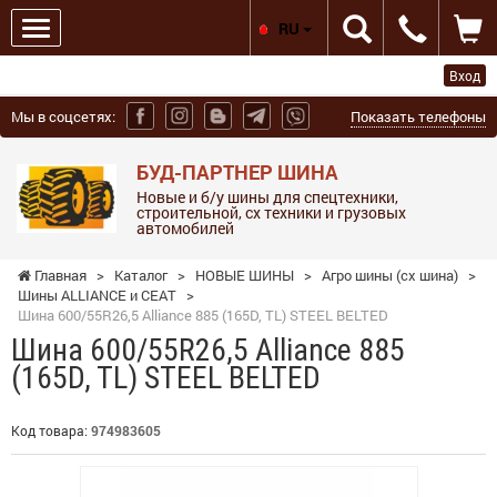
RU
Вход
Мы в соцсетях:
Показать телефоны
БУД-ПАРТНЕР ШИНА
Новые и б/у шины для спецтехники,
строительной, сх техники и грузовых
автомобилей
Главная
>
Каталог
>
НОВЫЕ ШИНЫ
>
Агро шины (сх шина)
>
Шины ALLIANCE и СЕАТ
>
Шина 600/55R26,5 Alliance 885 (165D, TL) STEEL BELTED
Шина 600/55R26,5 Alliance 885
(165D, TL) STEEL BELTED
Код товара:
974983605