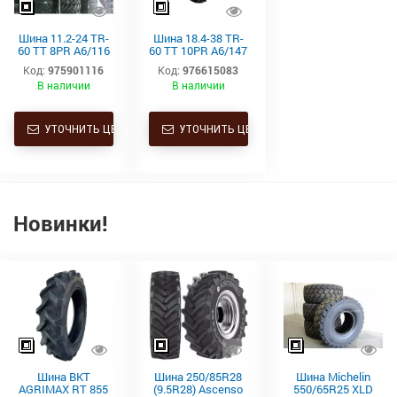
Шина 11.2-24 TR-
Шина 18.4-38 TR-
60 TT 8PR A6/116
60 TT 10PR A6/147
Starmaxx
Starmaxx
Код:
975901116
Код:
976615083
В наличии
В наличии
УТОЧНИТЬ ЦЕНУ
УТОЧНИТЬ ЦЕНУ
Новинки!
Шина BKT
Шина 250/85R28
Шина Michelin
AGRIMAX RT 855
(9.5R28) Ascenso
550/65R25 XLD