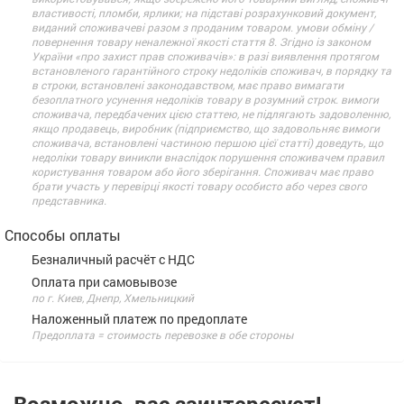
властивості, пломби, ярлики; на підставі розрахунковий документ,
виданий споживачеві разом з проданим товаром. умови обміну /
повернення товару неналежної якості стаття 8. Згідно із законом
України «про захист прав споживачів»: в разі виявлення протягом
встановленого гарантійного строку недоліків споживач, в порядку та
в строки, встановлені законодавством, має право вимагати
безоплатного усунення недоліків товару в розумний строк. вимоги
споживача, передбачених цією статтею, не підлягають задоволенню,
якщо продавець, виробник (підприємство, що задовольняє вимоги
споживача, встановлені частиною першою цієї статті) доведуть, що
недоліки товару виникли внаслідок порушення споживачем правил
користування товаром або його зберігання. Споживач має право
брати участь у перевірці якості товару особисто або через свого
представника.
Способы оплаты
Безналичный расчёт с НДС
Оплата при самовывозе
по г. Киев, Днепр, Хмельницкий
Наложенный платеж по предоплате
Предоплата = стоимость перевозке в обе стороны
Возможно, вас заинтересует!