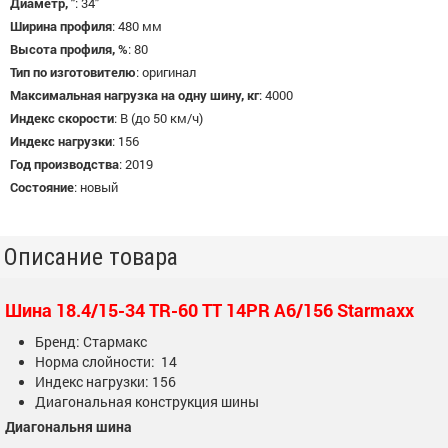
Диаметр, "
:
34"
Ширина профиля
:
480 мм
Высота профиля, %
:
80
Тип по изготовителю
:
оригинал
Максимальная нагрузка на одну шину, кг
:
4000
Индекс скорости
:
B (до 50 км/ч)
Индекс нагрузки
:
156
Год производства
:
2019
Состояние
:
новый
Описание товара
Шина 18.4/15-34 TR-60 TT 14PR A6/156 Starmaxx
Бренд: Стармакс
Норма слойности: 14
Индекс нагрузки: 156
Диагональная конструкция шины
Диагональня шина