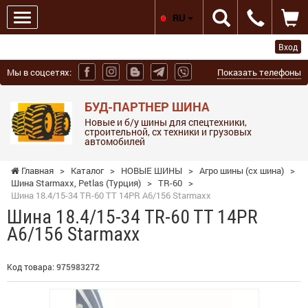
RU
Вход
Мы в соцсетях:
Показать телефоны
БУД-ПАРТНЕР ШИНА
Новые и б/у шины для спецтехники,
строительной, сх техники и грузовых
автомобилей
Главная
>
Каталог
>
НОВЫЕ ШИНЫ
>
Агро шины (сх шина)
>
Шина Starmaxx, Petlas (Турция)
>
TR-60
>
Шина 18.4/15-34 TR-60 TT 14PR A6/156 Starmaxx
Шина 18.4/15-34 TR-60 TT 14PR
A6/156 Starmaxx
Код товара:
975983272