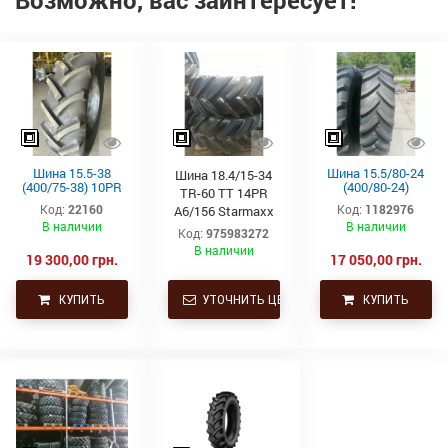
Шина 15.5-38
Шина 15.5/80-24
Шина 18.4/15-34
(400/75-38) 10PR
(400/80-24)
TR-60 TT 14PR
TA-60 TT 138A6
Starmaxx TR-
Код:
22160
Код:
1182976
A6/156 Starmaxx
PETLAS (Петлас)
60(16PR,163A8,TL)
В наличии
В наличии
Ёлка
Код:
975983272
В наличии
19 300,00 грн.
17 050,00 грн.
КУПИТЬ
УТОЧНИТЬ ЦЕНУ
КУПИТЬ