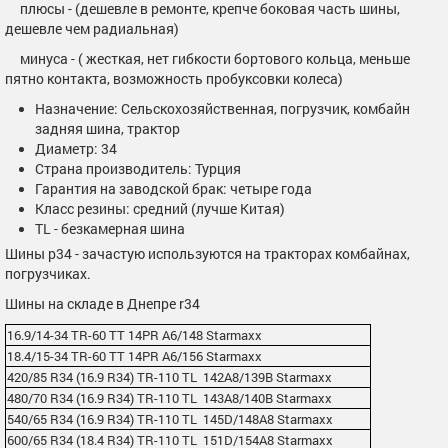
плюсы - (дешевле в ремонте, крепче боковая часть шины,
дешевле чем радиальная)
минуса - ( жесткая, нет гибкости бортового кольца, меньше
пятно контакта, возможность пробуксовки колеса)
Назначение: Сельскохозяйственная, погрузчик, комбайн
задняя шина, трактор
Диаметр: 34
Страна производитель: Турция
Гарантия на заводской брак: четыре года
Класс резины: средний (лучше Китая)
TL - безкамерная шина
Шины р34 - зачастую используются на тракторах комбайнах,
погрузчиках.
Шины на складе в Днепре r34
16.9/14-34 TR-60 TT 14PR A6/148 Starmaxx
18.4/15-34 TR-60 TT 14PR A6/156 Starmaxx
420/85 R34 (16.9 R34) TR-110 TL 142A8/139B Starmaxx
480/70 R34 (16.9 R34) TR-110 TL 143A8/140B Starmaxx
540/65 R34 (16.9 R34) TR-110 TL 145D/148A8 Starmaxx
600/65 R34 (18.4 R34) TR-110 TL 151D/154A8 Starmaxx