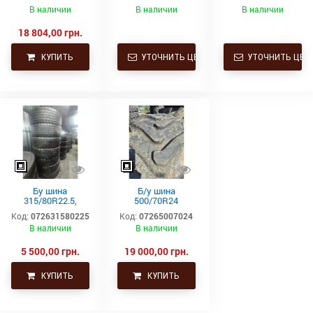
250/85R28
TDR 850 112D TL
182A2 L3 TL
В наличии
В наличии
В наличии
112A8/112B TL
(9.5R28) купить в
18 804,00 грн.
Украине
КУПИТЬ
УТОЧНИТЬ ЦЕНУ
УТОЧНИТЬ ЦЕН
Бу шина
Б/у шина
315/80R22.5,
500/70R24
315/80Р22.5,
(19.5L24)
Код:
072631580225
Код:
07265007024
315х80R22.5,
Trelleborg
В наличии
В наличии
315.80R22.5
Continental тяга,
ведущая
5 500,00 грн.
19 000,00 грн.
КУПИТЬ
КУПИТЬ