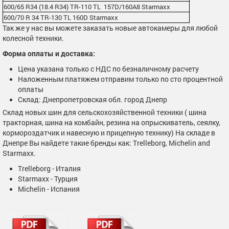
600/65 R34 (18.4 R34) TR-110 TL 157D/160A8 Starmaxx
600/70 R 34 TR-130 TL 160D Starmaxx
Так же у нас вы можете заказать новые автокамеры для любой
колесной техники.
Форма оплаты и доставка:
Цена указана только с НДС по безналичному расчету
Наложенным платяжем отправим только по сто процентной
оплаты
Склад: Днепропетровская обл. город Днепр
Склад новых шин для сельскохозяйственной техники ( шина
тракторная, шина на комбайн, резина на опрыскиватель, сеялку,
кормороздатчик и навесную и прицепную технику) На складе в
Днепре Вы найдете такие бренды как: Trelleborg, Michelin and
Starmaxx.
Trelleborg - Италия
Starmaxx - Турция
Michelin - Испания