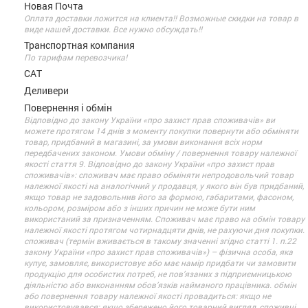
Новая Почта
Оплата доставки ложится на клиента!! Возможные скидки на товар в
виде нашей доставки. Все нужно обсуждать!!
Транспортная компания
По тарифам перевозчика!
САТ
Деливери
Повернення і обмін
Відповідно до закону України «про захист прав споживачів» ви
можете протягом 14 днів з моменту покупки повернути або обміняти
товар, придбаний в магазині, за умови виконання всіх норм
передбачених законом. Умови обміну / повернення товару належної
якості стаття 9. Відповідно до закону України «про захист прав
споживачів»: споживач має право обміняти непродовольчий товар
належної якості на аналогічний у продавця, у якого він був придбаний,
якщо товар не задовольнив його за формою, габаритами, фасоном,
кольором, розміром або з інших причин не може бути ним
використаний за призначенням. Споживач має право на обмін товару
належної якості протягом чотирнадцяти днів, не рахуючи дня покупки.
споживач (термін вживається в такому значенні згідно статті 1. п.22
закону України «про захист прав споживачів») – фізична особа, яка
купує, замовляє, використовує або має намір придбати чи замовити
продукцію для особистих потреб, не пов’язаних з підприємницькою
діяльністю або виконанням обов’язків найманого працівника. обмін
або повернення товару належної якості провадиться: якщо не
використовувався; якщо збережено його товарний вигляд, споживчі