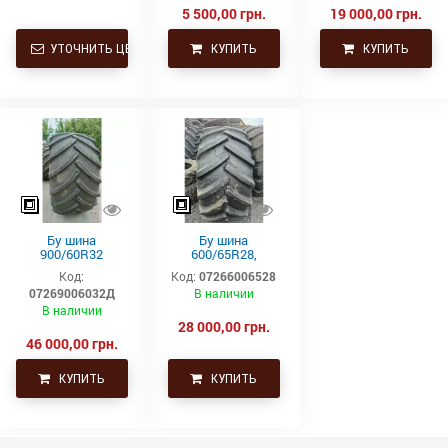
ведущая
5 500,00 грн.
19 000,00 грн.
УТОЧНИТЬ ЦЕНУ
КУПИТЬ
КУПИТЬ
Бу шина
Бу шина
900/60R32
600/65R28,
(35.5р32)
600/65р28,
Код:
Код:
07266006528
Continental SVT
600х65х28
07269006032Д
В наличии
Uniglory (Униглори)
В наличии
28 000,00 грн.
46 000,00 грн.
КУПИТЬ
КУПИТЬ