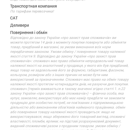
Транспортная компания
По тарифам перевозчика!
САТ
Деливери
Повернення і обмін
Відповідно до закону України «про захист прав споживачів» ви
можете протягом 14 днів з моменту покупки повернути або обміняти
товар, придбаний в магазині, за умови виконання всіх норм
передбачених законом. Умови обміну / повернення товару належної
якості стаття 9. Відповідно до закону України «про захист прав
споживачів»: споживач має право обміняти непродовольчий товар
належної якості на аналогічний у продавця, у якого він був придбаний,
якщо товар не задовольнив його за формою, габаритами, фасоном,
кольором, розміром або з інших причин не може бути ним
використаний за призначенням. Споживач має право на обмін товару
належної якості протягом чотирнадцяти днів, не рахуючи дня покупки.
споживач (термін вживається в такому значенні згідно статті 1. п.22
закону України «про захист прав споживачів») – фізична особа, яка
купує, замовляє, використовує або має намір придбати чи замовити
продукцію для особистих потреб, не пов’язаних з підприємницькою
діяльністю або виконанням обов’язків найманого працівника. обмін
або повернення товару належної якості провадиться: якщо не
використовувався; якщо збережено його товарний вигляд, споживчі
властивості, пломби, ярлики; на підставі розрахунковий документ,
виданий споживачеві разом з проданим товаром. умови обміну /