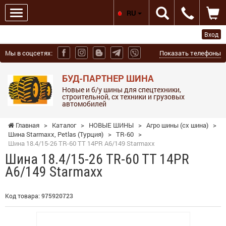
RU
Вход
Мы в соцсетях:
Показать телефоны
БУД-ПАРТНЕР ШИНА
Новые и б/у шины для спецтехники,
строительной, сх техники и грузовых
автомобилей
Главная
>
Каталог
>
НОВЫЕ ШИНЫ
>
Агро шины (сх шина)
>
Шина Starmaxx, Petlas (Турция)
>
TR-60
>
Шина 18.4/15-26 TR-60 TT 14PR A6/149 Starmaxx
Шина 18.4/15-26 TR-60 TT 14PR
A6/149 Starmaxx
Код товара:
975920723