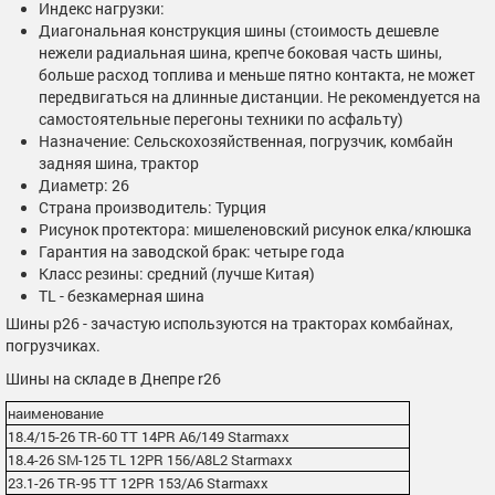
Индекс нагрузки:
Диагональная конструкция шины (стоимость дешевле
нежели радиальная шина, крепче боковая часть шины,
больше расход топлива и меньше пятно контакта, не может
передвигаться на длинные дистанции. Не рекомендуется на
самостоятельные перегоны техники по асфальту)
Назначение: Сельскохозяйственная, погрузчик, комбайн
задняя шина, трактор
Диаметр: 26
Страна производитель: Турция
Рисунок протектора: мишеленовский рисунок елка/клюшка
Гарантия на заводской брак: четыре года
Класс резины: средний (лучше Китая)
TL - безкамерная шина
Шины р26 - зачастую используются на тракторах комбайнах,
погрузчиках.
Шины на складе в Днепре r26
наименование
18.4/15-26 TR-60 TT 14PR A6/149 Starmaxx
18.4-26 SM-125 TL 12PR 156/A8L2 Starmaxx
23.1-26 TR-95 TT 12PR 153/A6 Starmaxx