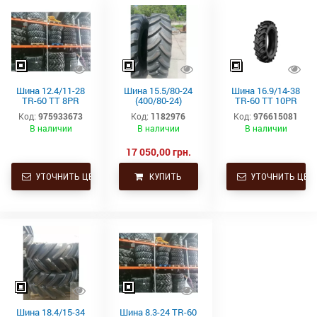
Шина 12.4/11-28
Шина 15.5/80-24
Шина 16.9/14-38
TR-60 TT 8PR
(400/80-24)
TR-60 TT 10PR
A6/122 Starmaxx
Starmaxx TR-
A6/144 Starmaxx
Код:
975933673
Код:
1182976
Код:
976615081
60(16PR,163A8,TL)
В наличии
В наличии
В наличии
Ёлка
17 050,00 грн.
УТОЧНИТЬ ЦЕНУ
КУПИТЬ
УТОЧНИТЬ ЦЕН
Шина 18.4/15-34
Шина 8.3-24 TR-60