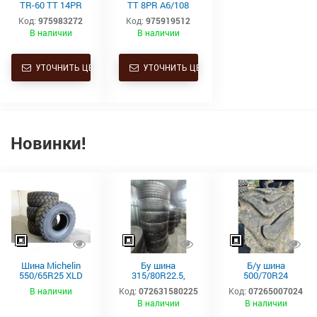
TR-60 TT 14PR
TT 8PR A6/108
A6/156 Starmaxx
Starmaxx
Код:
975983272
Код:
975919512
В наличии
В наличии
УТОЧНИТЬ ЦЕНУ
УТОЧНИТЬ ЦЕНУ
Новинки!
Шина Michelin
Бу шина
Б/у шина
550/65R25 XLD
315/80R22.5,
500/70R24
182A2 L3 TL
315/80Р22.5,
(19.5L24)
В наличии
Код:
072631580225
Код:
07265007024
315х80R22.5,
Trelleborg
В наличии
В наличии
315.80R22.5
Continental тяга,