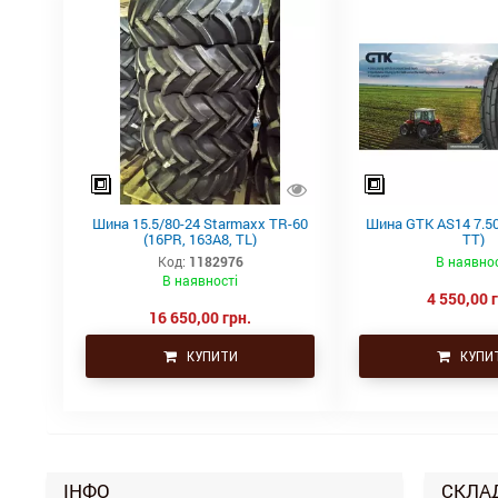
Шина 15.5/80-24 Starmaxx TR-60
Шина GTK AS14 7.50
(16PR, 163A8, TL)
TT)
Код:
1182976
В наявнос
В наявності
4 550,00 
16 650,00 грн.
КУПИТИ
КУПИ
ІНФО
СКЛА