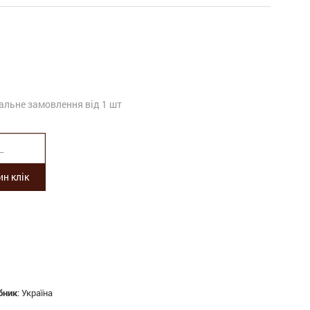
альне замовлення від 1 шт
н клік
бник
:
Україна