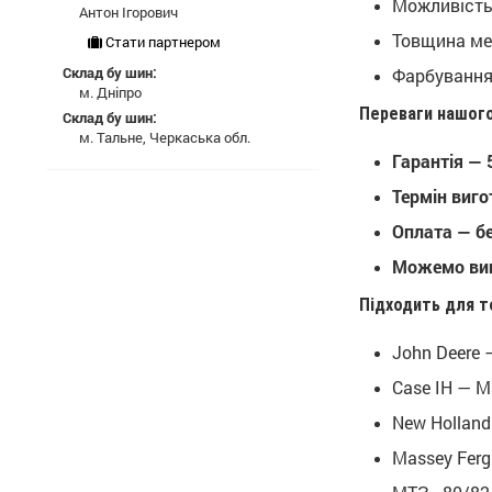
Можливість 
Антон Ігорович
Товщина мет
Стати партнером
Склад бу шин:
Фарбування:
м. Дніпро
Переваги нашого
Склад бу шин:
м. Тальне, Черкаська обл.
Гарантія — 
Термін виго
Оплата — бе
Можемо виг
Підходить для те
John Deere —
Case IH — M
New Holland
Massey Ferg