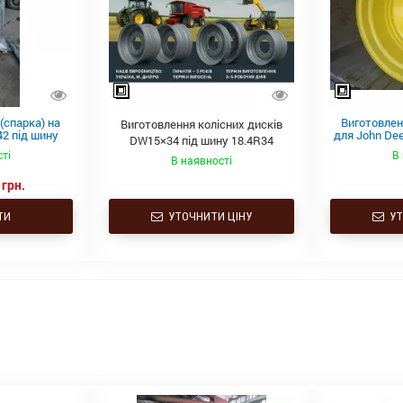
(спарка) на
Виготовлен
Виготовлення колісних дисків
2 під шину
для John Dee
DW15×34 під шину 18.4R34
710/75R42
D
ті
В
В наявності
 грн.
ТИ
УТОЧНИТИ ЦІНУ
УТ