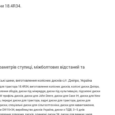
ни 18.4R34.
раметрів ступиці, міжболтових відстаней та
кі шини, виготовлення колісних дисків с/г. Дніпро, Україна
ля трактора 18.4R34, виготовлення колісних дисків, колісні диски Дніпро,
лення ободів, диски під міжряддя, диски під культивацію, підсилені диски
W профіль дисків, диски для John Deere, диски для Case IH, диски для New
ra, передні диски для трактора, задні диски для трактора, диски для
иски, спеціальні диски для сільгосптехніки, диски для навантаження,
ки DW15×34, виробництво дисків Україна, диски з ПДВ, 3–5 днів
товлення здвоєних дисків, одинарні диски 34, диски для важких умов,