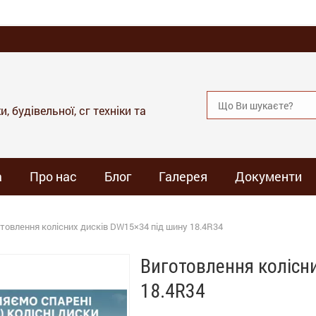
, будівельної, сг техніки та
а
Про нас
Блог
Галерея
Документи
товлення колісних дисків DW15×34 під шину 18.4R34
Виготовлення колісн
18.4R34