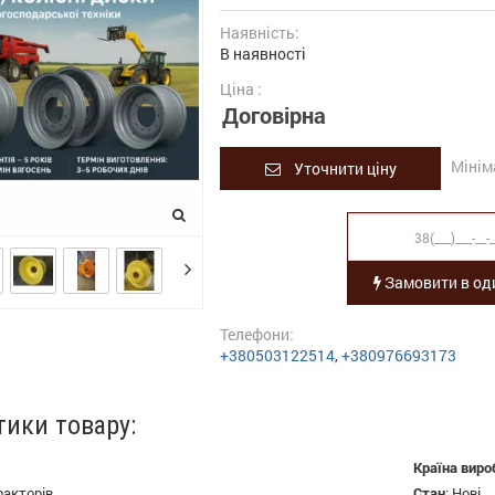
Наявність:
В наявності
Ціна :
Договірна
Мінім
Уточнити ціну
Замовити в оди
Телефони:
+380503122514
,
+380976693173
тики товару:
Країна виро
ракторів
Стан
:
Нові