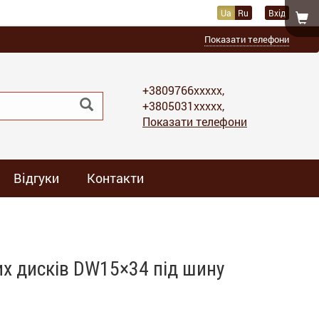
Ua
Ru
Вхід
Показати телефони
+3809766xxxxx,
+3805031xxxxx,
Показати телефони
Відгуки
Контакти
их дисків DW15×34 під шину