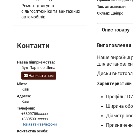
Ремонт двигунів
Тип
:
штамповані
сільгосптехніки та вантажних
Склад:
:
Дніпро
автомобілів
Опис товару
Контакти
Виготовлення 
Наше виробництв
Назва підприємства:
для встановле
Буд-Партнер Шина
Диски виготовля
Написати нам
Характеристики 
Місто:
Київ
Адреса:
Профіль: D
Київ
Ширина обо
Телефони:
+3809766xxxxx
Діаметр обо
+3805031xxxxx
Показати телефони
Призначення
Контактна особа: