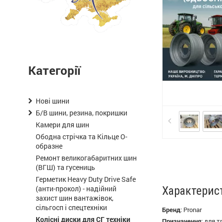
Категорії
Нові шини
Б/В шини, резина, покришки
Камери для шин
Ободна стрічка та Кільце О-
образне
Ремонт великогабаритних шин
(ВГШ) та гусениць
Герметик Heavy Duty Drive Safe
(анти-прокол) - надійний
Характерис
захист шин вантажівок,
сільгосп і спецтехніки
Бренд
:
Pronar
Колісні диски для СГ техніки
Призначення
:
для т