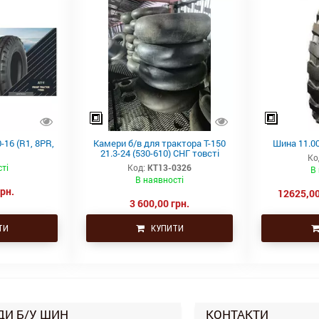
-16 (R1, 8PR,
Камери б/в для трактора Т-150
Шина 11.00
21.3-24 (530-610) СНГ товсті
Ко
ті
Код:
КТ13-0326
В
В наявності
грн.
12625,00
3 600,00 грн.
ТИ
КУПИТИ
ДИ Б/У ШИН
КОНТАКТИ