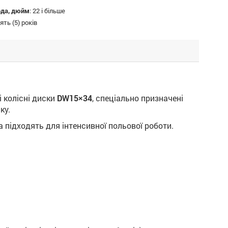
ода, дюйм
:
22 і більше
ять (5) років
 колісні диски
DW15×34
, спеціально призначені
ку.
 підходять для інтенсивної польової роботи.