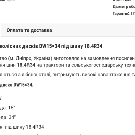
Діаметр об
Гарантія:
:
П"
Оплата та доставка
колісних дисків DW15×34 під шину 18.4R34
о (м. Дніпро, Україна) виготовляє на замовлення посилені
ння шин
18.4R34
на трактори та сільськогосподарську техні
ються з якісної сталі, витримують високі навантаження та
диска DW15×34:
W
да: 15"
да: 34"
: під шину 18.4R34