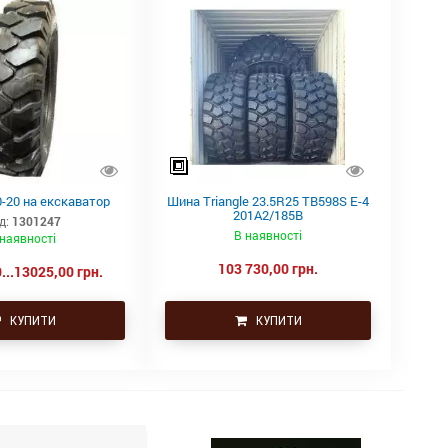
-20 на екскаватор
Шина Triangle 23.5R25 TB598S E-4
201A2/185B
д:
1301247
В наявності
 наявності
103 730,00 грн.
...13025,00 грн.
КУПИТИ
КУПИТИ