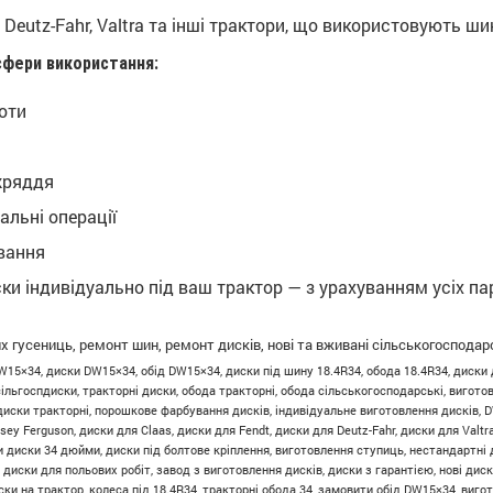
t, Deutz-Fahr, Valtra та інші трактори, що використовують ши
сфери використання:
оти
жряддя
льні операції
вання
и індивідуально під ваш трактор — з урахуванням усіх па
 гусениць, ремонт шин, ремонт дисків, нові та вживані сільськогосподарсь
15×34, диски DW15×34, обід DW15×34, диски під шину 18.4R34, обода 18.4R34, диски д
ільгоспдиски, тракторні диски, обода тракторні, обода сільськогосподарські, виготов
диски тракторні, порошкове фарбування дисків, індивідуальне виготовлення дисків, D
sey Ferguson, диски для Claas, диски для Fendt, диски для Deutz-Fahr, диски для Valt
 диски 34 дюйми, диски під болтове кріплення, виготовлення ступиць, нестандартні д
 диски для польових робіт, завод з виготовлення дисків, диски з гарантією, нові дис
ски на трактор, колеса під 18.4R34, тракторні обода 34, замовити обід DW15×34, виго