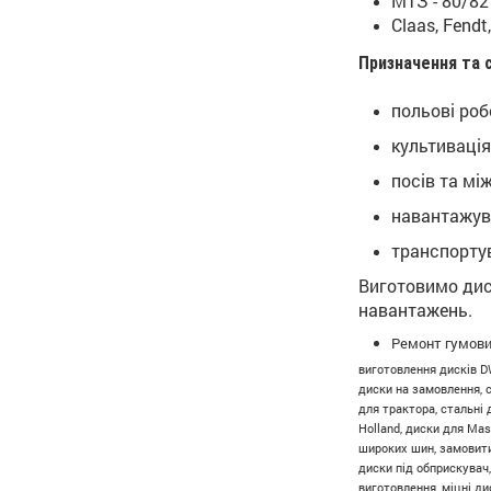
МТЗ - 80/82
Claas, Fend
Призначення та 
польові роб
культивація
посів та мі
навантажува
транспорту
Виготовимо диск
навантажень.
Ремонт гумових
виготовлення дисків DW
диски на замовлення, с
для трактора, стальні 
Holland, диски для Mas
широких шин, замовити
диски під обприскувач,
виготовлення, міцні ди