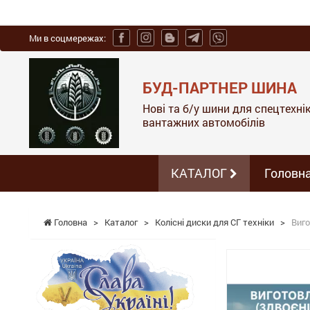
Ми в соцмережах:
БУД-ПАРТНЕР ШИНА
Нові та б/у шини для спецтехніки
вантажних автомобілів
КАТАЛОГ
Головн
Головна
>
Каталог
>
Колісні диски для СГ техніки
>
Виго