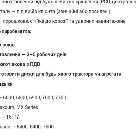
виготовлення під будь-який тип кріплення (PCD, центральний
алу — під вибір клієнта (звичайні або посилені)
 порошкове, стійке до корозії та ударних навантажень
 виробництва:
5 років
товлення — 3–5 робочих днів
зготівкова з ПДВ
отовити диски для будь-якого трактора чи агрегата
хніки:
 6600, 6800, 6900, 7600, 7700
axxum, MX Series
 — T6, T7
uson — 5400, 6400, 7600