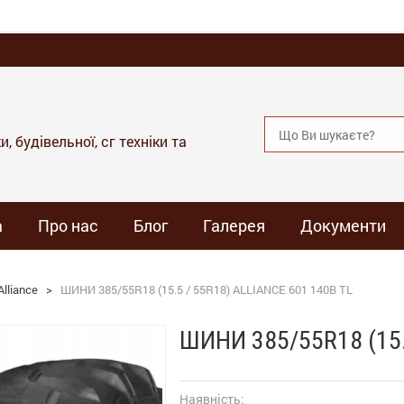
, будівельної, сг техніки та
а
Про нас
Блог
Галерея
Документи
lliance
>
ШИНИ 385/55R18 (15.5 / 55R18) ALLIANCE 601 140B TL
ШИНИ 385/55R18 (15.
Наявність: