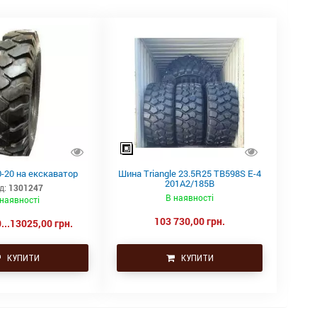
-20 на екскаватор
Шина Triangle 23.5R25 TB598S E-4
201A2/185B
д:
1301247
В наявності
 наявності
103 730,00 грн.
...13025,00 грн.
КУПИТИ
КУПИТИ