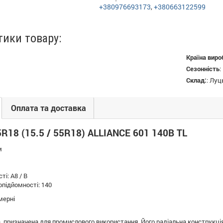
+380976693173
,
+380663122599
тики товару:
Країна виро
Сезонність
:
Склад:
:
Луц
Оплата та доставка
18 (15.5 / 55R18) ALLIANCE 601 140B TL
м
ті: A8 / B
підйомності: 140
мерні
на, призначена для промислового використання. Його радіальна конструкц