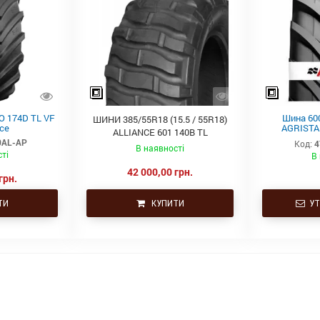
O 174D TL VF
Шина 60
ШИНИ 385/55R18 (15.5 / 55R18)
nce
AGRISTAR
ALLIANCE 601 140B TL
універсаль
0AL-AP
Код:
4
тракторів се
В наявності
ті
В
42 000,00 грн.
грн.
ТИ
КУПИТИ
УТ