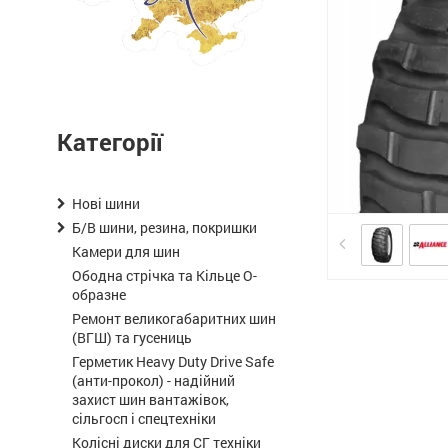
Категорії
Нові шини
Б/В шини, резина, покришки
Камери для шин
Ободна стрічка та Кільце О-
образне
Ремонт великогабаритних шин
(ВГШ) та гусениць
Герметик Heavy Duty Drive Safe
(анти-прокол) - надійний
захист шин вантажівок,
сільгосп і спецтехніки
Колісні диски для СГ техніки