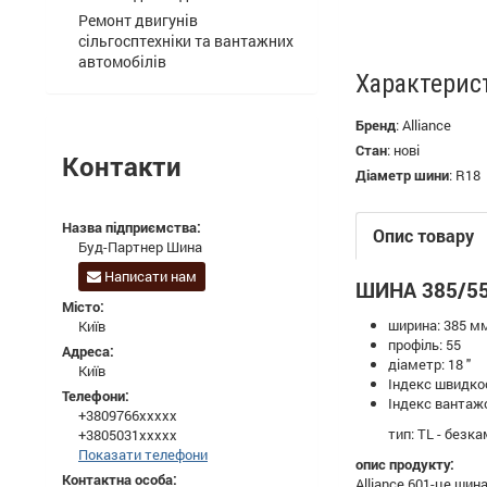
Ремонт двигунів
сільгосптехніки та вантажних
автомобілів
Характерис
Бренд
:
Alliance
Стан
:
нові
Контакти
Діаметр шини
:
R18
Назва підприємства:
Опис товару
Буд-Партнер Шина
Написати нам
ШИНА 385/55R
Місто:
ширина: 385 м
Київ
профіль: 55
Адреса:
діаметр: 18 "
Київ
Індекс швидкос
Телефони:
Індекс вантажо
+3809766xxxxx
тип: TL - безка
+3805031xxxxx
Показати телефони
опис продукту:
Контактна особа:
Alliance 601-це ши