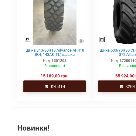
Шина 340/80R18 Advance AR410
Шина 600/70R30 CF
(R4, 143A8, TL) шашка
372 Allia
Код:
1301203
Код:
3720011
В наявності
В наявнос
15 189,00 грн.
65 924,00 
КУПИТИ
КУПИ
Новинки!