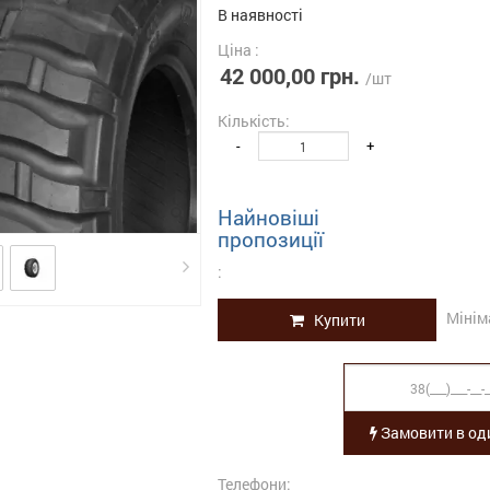
В наявності
Ціна :
42 000,00 грн.
/шт
Кількість:
-
+
Найновіші
пропозиції
:
Мінім
Купити
Замовити в оди
Телефони: