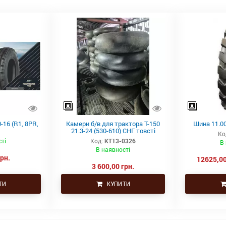
-16 (R1, 8PR,
Камери б/в для трактора Т-150
Шина 11.00
21.3-24 (530-610) СНГ товсті
Ко
ті
Код:
КТ13-0326
В
В наявності
грн.
12625,00
3 600,00 грн.
ТИ
КУПИТИ