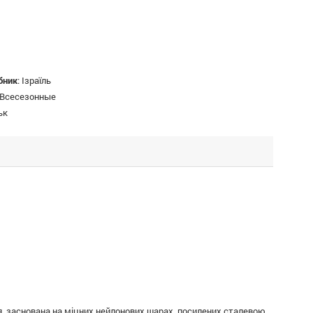
бник
:
Ізраїль
Всесезонные
ьк
ія, заснована на міцних нейлонових шарах, посилених сталевою