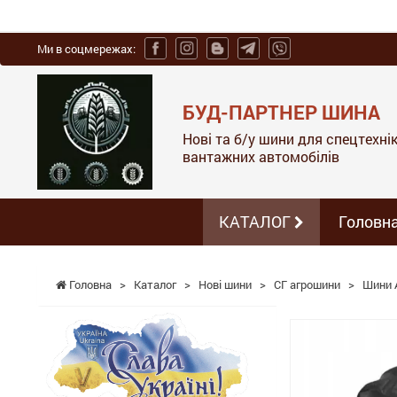
Ми в соцмережах:
БУД-ПАРТНЕР ШИНА
Нові та б/у шини для спецтехніки
вантажних автомобілів
КАТАЛОГ
Головн
Головна
>
Каталог
>
Нові шини
>
СГ агрошини
>
Шини A