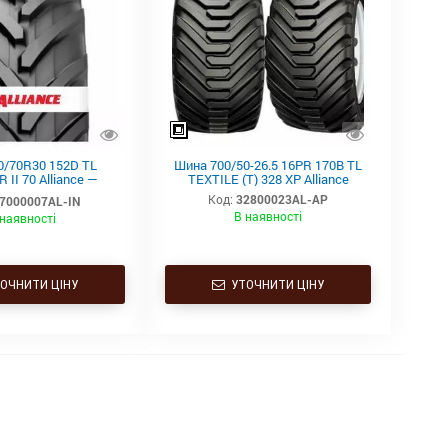
0/70R30 152D TL
Шина 700/50-26.5 16PR 170B TL
 II 70 Alliance —
TEXTILE (T) 328 XP Alliance
на силова шина для
Код:
32800023AL-AP
7000007AL-IN
реднього та високого
В наявності
 наявності
класу
ОЧНИТИ ЦІНУ
УТОЧНИТИ ЦІНУ