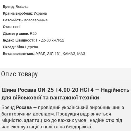
Бренд
:
Rosava
Країна виробник
:
Україна
Сезонність
:
всесезонные
Стан
:
нові
Діаметр шини
:
R20
Індекс швидкості
:
F - до 80 км/год
Склад:
:
Біла Церква
Встановлюється:
:
УРАЛ, ЗІЛ-131, КАМАЗ, МАЗ
Опис товару
Шина Росава ОИ-25 14.00-20 НС14 — Надійність
для військової та вантажної техніки
Бренд
Росава
— провідний український виробник шин з
багаторічним досвідом. Продукція відрізняється
міцністю, адаптацією до важких умов і надійністю під
час експлуатації в полі та на бездоріжжі.