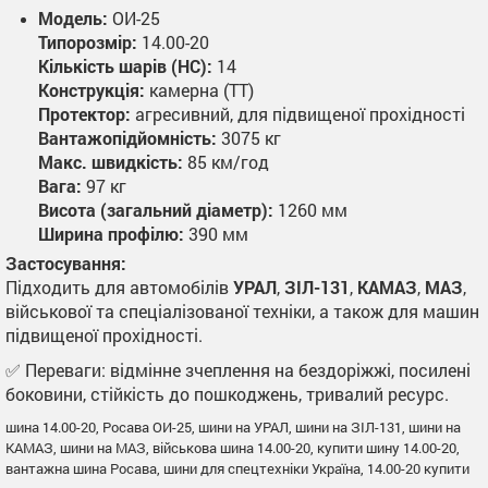
Модель:
ОИ-25
Типорозмір:
14.00-20
Кількість шарів (НС):
14
Конструкція:
камерна (TT)
Протектор:
агресивний, для підвищеної прохідності
Вантажопідйомність:
3075 кг
Макс. швидкість:
85 км/год
Вага:
97 кг
Висота (загальний діаметр):
1260 мм
Ширина профілю:
390 мм
Застосування:
Підходить для автомобілів
УРАЛ
,
ЗІЛ-131
,
КАМАЗ
,
МАЗ
,
військової та спеціалізованої техніки, а також для машин
підвищеної прохідності.
✅ Переваги: відмінне зчеплення на бездоріжжі, посилені
боковини, стійкість до пошкоджень, тривалий ресурс.
шина 14.00-20, Росава ОИ-25, шини на УРАЛ, шини на ЗІЛ-131, шини на
КАМАЗ, шини на МАЗ, військова шина 14.00-20, купити шину 14.00-20,
вантажна шина Росава, шини для спецтехніки Україна, 14.00-20 купити