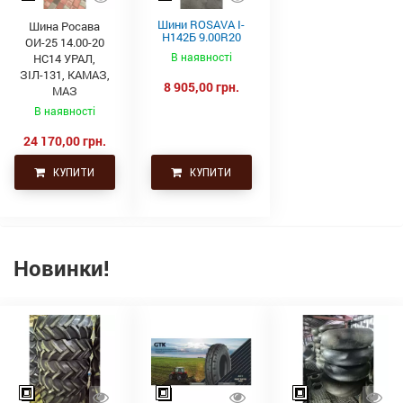
Шини ROSAVA І-
Шина Росава
Н142Б 9.00R20
ОИ-25 14.00-20
(260/508)
В наявності
НС14 УРАЛ,
144/140К
ЗІЛ-131, КАМАЗ,
8 905,00 грн.
МАЗ
В наявності
24 170,00 грн.
КУПИТИ
КУПИТИ
Новинки!