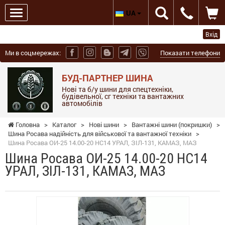
UA
Вхід
Ми в соцмережах:
Показати телефони
БУД-ПАРТНЕР ШИНА
Нові та б/у шини для спецтехніки,
будівельної, сг техніки та вантажних
автомобілів
Головна
>
Каталог
>
Нові шини
>
Вантажні шини (покришки)
>
Шина Росава надійність для військової та вантажної техніки
>
Шина Росава ОИ-25 14.00-20 НС14 УРАЛ, ЗІЛ-131, КАМАЗ, МАЗ
Шина Росава ОИ-25 14.00-20 НС14
УРАЛ, ЗІЛ-131, КАМАЗ, МАЗ