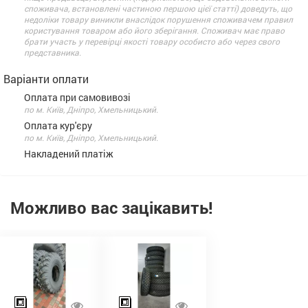
споживача, встановлені частиною першою цієї статті) доведуть, що
недоліки товару виникли внаслідок порушення споживачем правил
користування товаром або його зберігання. Споживач має право
брати участь у перевірці якості товару особисто або через свого
представника.
Варіанти оплати
Оплата при самовивозі
по м. Київ, Дніпро, Хмельницький.
Оплата кур'єру
по м. Київ, Дніпро, Хмельницький.
Накладений платіж
Можливо вас зацікавить!