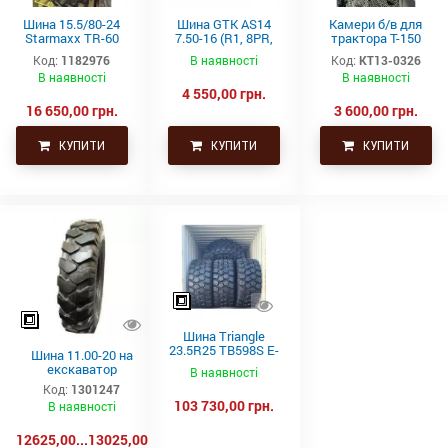
Шина 15.5/80-24
Шина GTK AS14
Камери б/в для
Starmaxx TR-60
7.50-16 (R1, 8PR,
трактора Т-150
(16PR, 163A8, TL)
TT)
21.3-24 (530-610)
Код:
1182976
В наявності
Код:
КТ13-0326
СНГ товсті
В наявності
В наявності
4 550,00 грн.
16 650,00 грн.
3 600,00 грн.
КУПИТИ
КУПИТИ
КУПИТИ
Шина Triangle
23.5R25 TB598S E-
Шина 11.00-20 на
4 201A2/185B
екскаватор
В наявності
Код:
1301247
103 730,00 грн.
В наявності
12625,00...13025,00