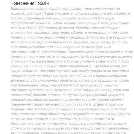
Повернення і обмін
Відповідно до закону України «про захист прав споживачів» ви
можете протягом 14 днів з моменту покупки повернути або обміняти
товар, придбаний в магазині, за умови виконання всіх норм
передбачених законом. Умови обміну / повернення товару належної
якості стаття 9. Відповідно до закону України «про захист прав
споживачів»: споживач має право обміняти непродовольчий товар
належної якості на аналогічний у продавця, у якого він був придбаний,
якщо товар не задовольнив його за формою, габаритами, фасоном,
кольором, розміром або з інших причин не може бути ним
використаний за призначенням. Споживач має право на обмін товару
належної якості протягом чотирнадцяти днів, не рахуючи дня покупки.
споживач (термін вживається в такому значенні згідно статті 1. п.22
закону України «про захист прав споживачів») – фізична особа, яка
купує, замовляє, використовує або має намір придбати чи замовити
продукцію для особистих потреб, не пов’язаних з підприємницькою
діяльністю або виконанням обов’язків найманого працівника. обмін
або повернення товару належної якості провадиться: якщо не
використовувався; якщо збережено його товарний вигляд, споживчі
властивості, пломби, ярлики; на підставі розрахунковий документ,
виданий споживачеві разом з проданим товаром. умови обміну /
повернення товару неналежної якості стаття 8. Згідно із законом
України «про захист прав споживачів»: в разі виявлення протягом
встановленого гарантійного строку недоліків споживач, в порядку та
в строки, встановлені законодавством, має право вимагати
безоплатного усунення недоліків товару в розумний строк. вимоги
споживача, передбачених цією статтею, не підлягають задоволенню,
якщо продавець, виробник (підприємство, що задовольняє вимоги