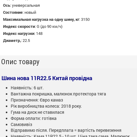
Ось
:
универсальная
Состояние
:
новый
Максимальная нагрузка на одну шину, кг
:
3150
Индекс скорости
:
G (до 90 км/ч)
Индекс нагрузки
:
148
Диаметр,
:
22.5
Опис товару
Шина нова 11R22.5 Китай провідна
Наявність: 6 шт.
Вантажна покришка, малюнок протектора тяга
Призначення: Євро камаз
Рік виробництва колеса: 2018 року.
Гума на диск не ставилася
Форма оплати: готівка
Самовивіз
Відправимо після. Передплата = вартість перевезення
Наявність: Кама 11R22.5 - 10 шт. Ціна така сама. Малюнок