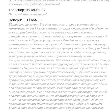
доставки. Все треба обговорювати!
Транспортна компанія
За тарифами перевізника!
Повернення і обмін
Відповідно до закону України «про захист прав споживачів» ви
можете протягом 14 днів з моменту покупки повернути або обміняти
товар, придбаний в магазині, за умови виконання всіх норм
передбачених законом. Умови обміну / повернення товару належної
якості стаття 9. Відповідно до закону України «про захист прав
споживачів»: споживач має право обміняти непродовольчий товар
належної якості на аналогічний у продавця, у якого він був придбаний,
якщо товар не задовольнив його за формою, габаритами, фасоном,
кольором, розміром або з інших причин не може бути ним
використаний за призначенням. Споживач має право на обмін товару
належної якості протягом чотирнадцяти днів, не рахуючи дня покупки.
споживач (термін вживається в такому значенні згідно статті 1. п.22
закону України «про захист прав споживачів») – фізична особа, яка
купує, замовляє, використовує або має намір придбати чи замовити
продукцію для особистих потреб, не пов’язаних з підприємницькою
діяльністю або виконанням обов’язків найманого працівника. обмін
або повернення товару належної якості провадиться: якщо не
використовувався; якщо збережено його товарний вигляд, споживчі
властивості, пломби, ярлики; на підставі розрахунковий документ,
виданий споживачеві разом з проданим товаром. умови обміну /
повернення товару неналежної якості стаття 8. Згідно із законом
України «про захист прав споживачів»: в разі виявлення протягом