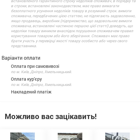
встановленого гарантійного строку недоліків споживач, в порядку та
в строки, встановлені законодавством, має право вимагати
безоплатного усунення недоліків товару в розумний строк. вимоги
споживача, передбачених цією статтею, не підлягають задоволенню,
якщо продавець, виробник (підприємство, що задовольняє вимоги
споживача, встановлені частиною першою цієї статті) доведуть, що
недоліки товару виникли внаслідок порушення споживачем правил
користування товаром або його зберігання. Споживач має право
брати участь у перевірці якості товару особисто або через свого
представника.
Варіанти оплати
Оплата при самовивозі
по м. Київ, Дніпро, Хмельницький.
Оплата кур'єру
по м. Київ, Дніпро, Хмельницький.
Накладений платіж
Можливо вас зацікавить!