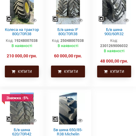
Колеса на трактор
Б/в шина IF
Б/в шина
800/70R38
800/70R38
900/60R32
GoodYear (шина
Michelin Cerexbib
(35,5р32) Michelin
Код:
19248007038
Код:
25048007038
Код:
+диск пара)
(пара)
В наявності
В наявності
2301269006032
В наявності
210 000,00 грн.
60 000,00 грн.
48 000,00 грн.
КУПИТИ
КУПИТИ
КУПИТИ
Знижка -5%
Б/в шина
Бв шина 650/85-
620/70R42
R38 Michelin