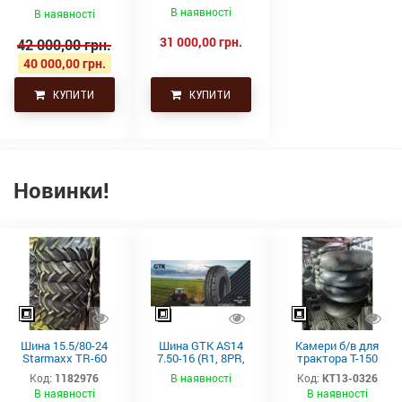
Advance
В наявності
В наявності
31 000,00 грн.
42 000,00 грн.
40 000,00 грн.
КУПИТИ
КУПИТИ
Новинки!
Шина 15.5/80-24
Шина GTK AS14
Камери б/в для
Starmaxx TR-60
7.50-16 (R1, 8PR,
трактора Т-150
(16PR, 163A8, TL)
TT)
21.3-24 (530-610)
Код:
1182976
В наявності
Код:
КТ13-0326
СНГ товсті
В наявності
В наявності