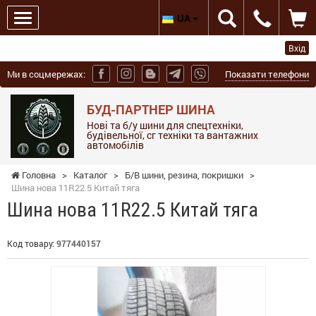
UA
Вхід
Ми в соцмережах:
Показати телефони
БУД-ПАРТНЕР ШИНА
Нові та б/у шини для спецтехніки,
будівельної, сг техніки та вантажних
автомобілів
Головна
>
Каталог
>
Б/В шини, резина, покришки
>
Шина нова 11R22.5 Китай тяга
Шина нова 11R22.5 Китай тяга
Код товару:
977440157