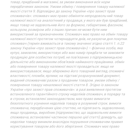
товар, придбаний в магазині, за умови виконання всіх норм
передбачених законом. Умови обміну / повернення товару належної
якості стаття 9. Відповідно до закону України «про захист прав
споживачів»: споживач має право обміняти непродовольчий товар
належної якості на аналогічний у продавця, у якого він був придбаний,
якщо товар не задовольнив його за формою, габаритами, фасоном,
кольором, розміром або з інших причин не може бути ним
використаний за призначенням. Споживач має право на обмін товару
належної якості протягом чотирнадцяти днів, не рахуючи дня покупки.
споживач (термін вживається в такому значенні згідно статті 1. п.22
закону України «про захист прав споживачів») – фізична особа, яка
купує, замовляє, використовує або має намір придбати чи замовити
продукцію для особистих потреб, не пов’язаних з підприємницькою
діяльністю або виконанням обов’язків найманого працівника. обмін
або повернення товару належної якості провадиться: якщо не
використовувався; якщо збережено його товарний вигляд, споживчі
властивості, пломби, ярлики; на підставі розрахунковий документ,
виданий споживачеві разом з проданим товаром. умови обміну /
повернення товару неналежної якості стаття 8. Згідно із законом
України «про захист прав споживачів»: в разі виявлення протягом
встановленого гарантійного строку недоліків споживач, в порядку та
в строки, встановлені законодавством, має право вимагати
безоплатного усунення недоліків товару в розумний строк. вимоги
споживача, передбачених цією статтею, не підлягають задоволенню,
якщо продавець, виробник (підприємство, що задовольняє вимоги
споживача, встановлені частиною першою цієї статті) доведуть, що
недоліки товару виникли внаслідок порушення споживачем правил
користування товаром або його зберігання. Споживач має право