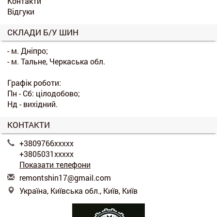
Контакти
Відгуки
СКЛАДИ Б/У ШИН
- м. Дніпро;
- м. Тальне, Черкаська обл.
Графік роботи:
Пн - Сб: цілодобово;
Нд - вихідний.
КОНТАКТИ
+3809766xxxxx
+3805031xxxxx
Показати телефони
r
emo
nts
hin
17@
gma
il.
com
Україна, Київська обл., Київ, Київ