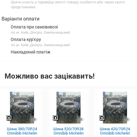
брати участь у перевірці якості товару особисто або через свого
представника.
Варіанти оплати
Оплата при самовивозі
по м. Київ, Дніпро, Хмельницький.
Оплата кур'єру
по м. Київ, Дніпро, Хмельницький.
Накладений платіж
Можливо вас зацікавить!
Шина 380/70R24
Шина 520/70R38
Шина 420/70R24
Omnibib Michelin
Omnibib Michelin
Omnibib Michelin