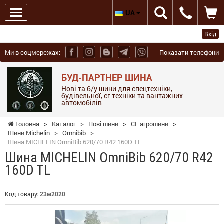
UA
Вхід
Ми в соцмережах:
Показати телефони
БУД-ПАРТНЕР ШИНА
Нові та б/у шини для спецтехніки,
будівельної, сг техніки та вантажних
автомобілів
Головна
>
Каталог
>
Нові шини
>
СГ агрошини
>
Шини Michelin
>
Omnibib
>
Шина MICHELIN OmniBib 620/70 R42 160D TL
Шина MICHELIN OmniBib 620/70 R42
160D TL
Код товару:
23м2020