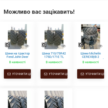
Можливо вас зацікавить!
Шини на трактор
Шина 710/75R42
Шини Michelin
Fend John Deer
175D/171E TL
CEREXBIB 2
600/70R34 та
MACHXBIB
620/70R26 [173A8]
В наявності
В наявності
В наявності
710/75R42
Michelin
Bridgestone та
Michelin
УТОЧНИТИ ЦІНУ
УТОЧНИТИ ЦІНУ
УТОЧНИТИ ЦІНУ