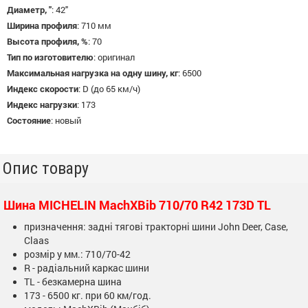
Диаметр, "
:
42"
Ширина профиля
:
710 мм
Высота профиля, %
:
70
Тип по изготовителю
:
оригинал
Максимальная нагрузка на одну шину, кг
:
6500
Индекс скорости
:
D (до 65 км/ч)
Индекс нагрузки
:
173
Состояние
:
новый
Опис товару
Шина MICHELIN MachXBib 710/70 R42 173D TL
призначення: задні тягові тракторні шини John Deer, Case,
Claas
розмір у мм.: 710/70-42
R - радіальний каркас шини
TL - безкамерна шина
173 - 6500 кг. при 60 км/год.