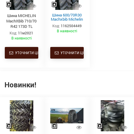
Шина 600/70R30
Шина MICHELIN
Machxbib Michelin
MachXBib 710/70
152d
Код:
1162504449
R42 173D TL
В наявності
Код:
11м2021
В наявності
УТОЧНИТИ ЦІНУ
УТОЧНИТИ ЦІНУ
Новинки!