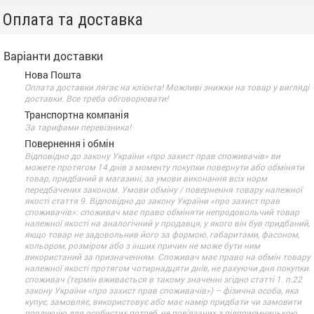
Оплата та доставка
Варіанти доставки
Нова Пошта
Оплата доставки лягає на клієнта! Можливі знижки на товар у вигляді
доставки. Все треба обговорювати!
Транспортна компанія
За тарифами перевізника!
Повернення і обмін
Відповідно до закону України «про захист прав споживачів» ви
можете протягом 14 днів з моменту покупки повернути або обміняти
товар, придбаний в магазині, за умови виконання всіх норм
передбачених законом. Умови обміну / повернення товару належної
якості стаття 9. Відповідно до закону України «про захист прав
споживачів»: споживач має право обміняти непродовольчий товар
належної якості на аналогічний у продавця, у якого він був придбаний,
якщо товар не задовольнив його за формою, габаритами, фасоном,
кольором, розміром або з інших причин не може бути ним
використаний за призначенням. Споживач має право на обмін товару
належної якості протягом чотирнадцяти днів, не рахуючи дня покупки.
споживач (термін вживається в такому значенні згідно статті 1. п.22
закону України «про захист прав споживачів») – фізична особа, яка
купує, замовляє, використовує або має намір придбати чи замовити
продукцію для особистих потреб, не пов’язаних з підприємницькою