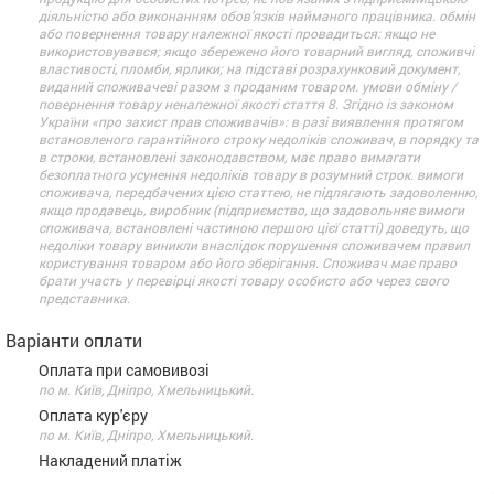
діяльністю або виконанням обов’язків найманого працівника. обмін
або повернення товару належної якості провадиться: якщо не
використовувався; якщо збережено його товарний вигляд, споживчі
властивості, пломби, ярлики; на підставі розрахунковий документ,
виданий споживачеві разом з проданим товаром. умови обміну /
повернення товару неналежної якості стаття 8. Згідно із законом
України «про захист прав споживачів»: в разі виявлення протягом
встановленого гарантійного строку недоліків споживач, в порядку та
в строки, встановлені законодавством, має право вимагати
безоплатного усунення недоліків товару в розумний строк. вимоги
споживача, передбачених цією статтею, не підлягають задоволенню,
якщо продавець, виробник (підприємство, що задовольняє вимоги
споживача, встановлені частиною першою цієї статті) доведуть, що
недоліки товару виникли внаслідок порушення споживачем правил
користування товаром або його зберігання. Споживач має право
брати участь у перевірці якості товару особисто або через свого
представника.
Варіанти оплати
Оплата при самовивозі
по м. Київ, Дніпро, Хмельницький.
Оплата кур'єру
по м. Київ, Дніпро, Хмельницький.
Накладений платіж