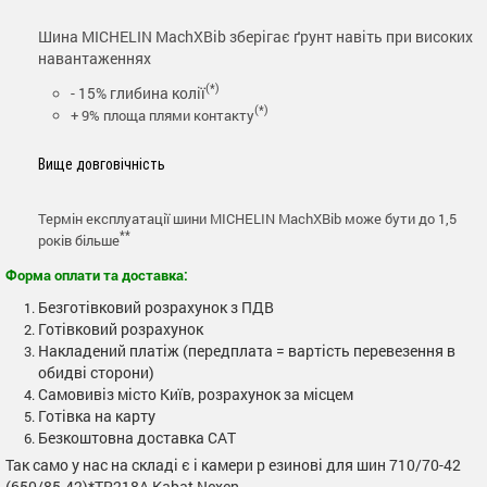
Шина MICHELIN MachXBib зберігає ґрунт навіть при високих
навантаженнях
(*)
- 15% глибина колії
(*)
+ 9% площа плями контакту
Вище довговічність
Термін експлуатації шини MICHELIN MachXBib може бути до 1,5
**
років більше
Форма оплати та доставка:
Безготівковий розрахунок з ПДВ
Готівковий розрахунок
Накладений платіж (передплата = вартість перевезення в
обидві сторони)
Самовивіз місто Київ, розрахунок за місцем
Готівка на карту
Безкоштовна доставка САТ
Так само у нас на складі є і камери р езинові для шин 710/70-42
(650/85-42)*TR218A Kabat Nexen