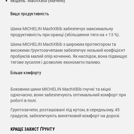
модель: MachXBib (Мачбіб)
Вище продуктивність
Шина MICHELIN MachXBib забезпечує максимальну
продуктивність при оранці (збільшення тяги на + 13 %).
Шина MICHELIN MachXBib з широким протектором та
високими ґрунтозачепами забезпечує низький коефіцієнт
пробуксів малий опір коченню. Як наслідок, вона підвищує
тягове зусилля і дозволяє економити паливо.
Більше комфорту
Боковини шини MICHELIN MachXBib гнучкі та міцні
одночасно, вони забезпечують оптимальний комфорт при
роботі в полі.
Грунтозачепи, розташовані під кутом, в середньому, 45
градусів, забезпечують винятковий комфорт на дорозі.
КРАЩЕ ЗАХИСТ ҐРУНТУ