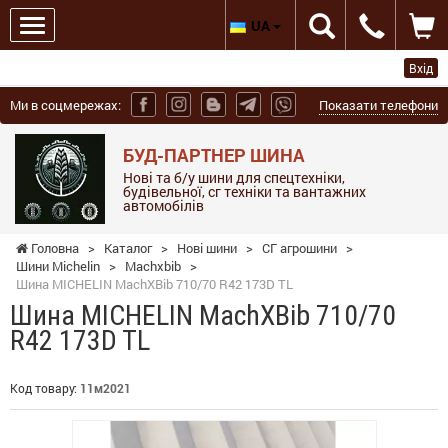
UA
Вхід
Ми в соцмережах:
Показати телефони
БУД-ПАРТНЕР ШИНА
Нові та б/у шини для спецтехніки,
будівельної, сг техніки та вантажних
автомобілів
Головна
>
Каталог
>
Нові шини
>
СГ агрошини
>
Шини Michelin
>
Machxbib
>
Шина MICHELIN MachXBib 710/70 R42 173D TL
Шина MICHELIN MachXBib 710/70
R42 173D TL
Код товару:
11м2021