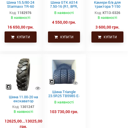
Шина 15.5/80-24
Шина GTK AS14
Камери б/в для
Starmaxx TR-60
7.50-16 (R1, 8PR,
трактора Т-150
(16PR, 163A8, TL)
TT)
21.3-24 (530-610)
Код:
1182976
В наявності
Код:
КТ13-0326
СНГ товсті
В наявності
В наявності
4 550,00 грн.
16 650,00 грн.
3 600,00 грн.
КУПИТИ
КУПИТИ
КУПИТИ
Шина Triangle
23.5R25 TB598S E-
Шина 11.00-20 на
4 201A2/185B
екскаватор
В наявності
Код:
1301247
103 730,00 грн.
В наявності
12625,00...13025,00
грн.