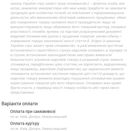
закону України «про захист прав споживачів») – фізична особа, яка
купує, замовляє, використовує або має намір придбати чи замовити
продукцію для особистих потреб, не пов’язаних з підприємницькою
діяльністю або виконанням обов’язків найманого працівника. обмін
або повернення товару належної якості провадиться: якщо не
використовувався; якщо збережено його товарний вигляд, споживчі
властивості, пломби, ярлики; на підставі розрахунковий документ,
виданий споживачеві разом з проданим товаром. умови обміну /
повернення товару неналежної якості стаття 8. Згідно із законом
України «про захист прав споживачів»: в разі виявлення протягом
встановленого гарантійного строку недоліків споживач, в порядку та
в строки, встановлені законодавством, має право вимагати
безоплатного усунення недоліків товару в розумний строк. вимоги
споживача, передбачених цією статтею, не підлягають задоволенню,
якщо продавець, виробник (підприємство, що задовольняє вимоги
споживача, встановлені частиною першою цієї статті) доведуть, що
недоліки товару виникли внаслідок порушення споживачем правил
користування товаром або його зберігання. Споживач має право
брати участь у перевірці якості товару особисто або через свого
представника.
Варіанти оплати
Оплата при самовивозі
по м. Київ, Дніпро, Хмельницький.
Оплата кур'єру
по м. Київ, Дніпро, Хмельницький.