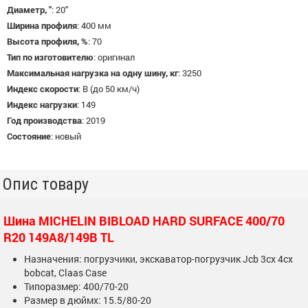
Диаметр, "
:
20"
Ширина профиля
:
400 мм
Высота профиля, %
:
70
Тип по изготовителю
:
оригинал
Максимальная нагрузка на одну шину, кг
:
3250
Индекс скорости
:
B (до 50 км/ч)
Индекс нагрузки
:
149
Год производства
:
2019
Состояние
:
новый
Опис товару
Шина MICHELIN BIBLOAD HARD SURFACE 400/70
R20 149A8/149B TL
Назначения: погрузчики, экскаватор-погрузчик Jcb 3сх 4сх
bobcat, Claas Case
Типоразмер: 400/70-20
Размер в дюймх: 15.5/80-20