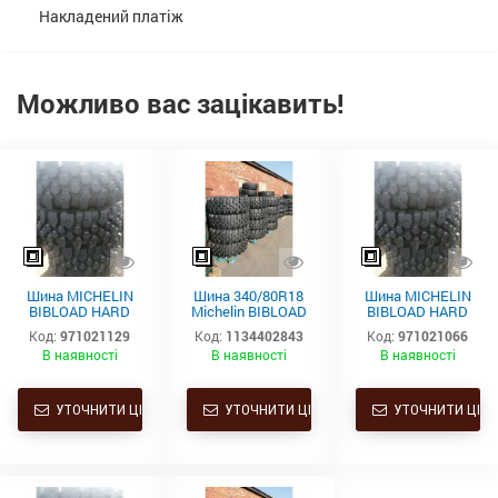
Накладений платіж
Можливо вас зацікавить!
Шина MICHELIN
Шина 340/80R18
Шина MICHELIN
BIBLOAD HARD
Michelin BIBLOAD
BIBLOAD HARD
SURFACE 440/80
H/S (143A8/B)
SURFACE 340/80
Код:
971021129
Код:
1134402843
Код:
971021066
R28 163A8/163B
R18 143A8/143B
В наявності
В наявності
В наявності
TL
TL
УТОЧНИТИ ЦІНУ
УТОЧНИТИ ЦІНУ
УТОЧНИТИ ЦІНУ