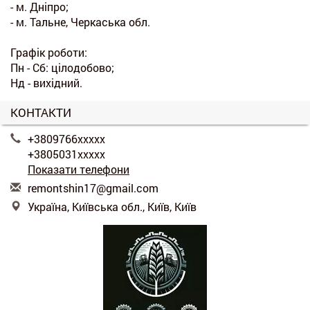
- м. Дніпро;
- м. Тальне, Черкаська обл.
Графік роботи:
Пн - Сб: цілодобово;
Нд - вихідний.
КОНТАКТИ
+3809766xxxxx
+3805031xxxxx
Показати телефони
r
emo
nts
hin
17@
gma
il.
com
Україна, Київська обл., Київ, Київ