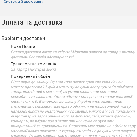
Система Здвоювання
Оплата та доставка
Варіанти доставки
Нова Пошта
Оплата доставки лягає на клієнта! Можливі знижки на товар у вигляді
доставки. Все треба обговорювати!
Транспортна компанія
За тарифами перевізника!
Повернення і обмін
Відповідно до закону України «про захист прав споживачів» ви
можете протягом 14 днів з моменту покупки повернути або обміняти
товар, придбаний в магазині, за умови виконання всіх норм
передбачених законом. Умови обміну / повернення товару належної
якості стаття 9. Відповідно до закону України «про захист прав
споживачів»: споживач має право обміняти непродовольчий товар
належної якості на аналогічний у продавця, у якого він був придбаний,
якщо товар не задовольнив його за формою, габаритами, фасоном,
кольором, розміром або з інших причин не може бути ним
використаний за призначенням. Споживач має право на обмін товару
належної якості протягом чотирнадцяти днів, не рахуючи дня покупки.
споживач (термін вживається в такому значенні згідно статті 1. п.22