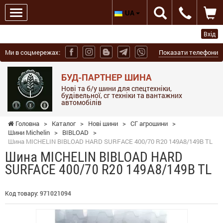
UA
Вхід
Ми в соцмережах:
Показати телефони
БУД-ПАРТНЕР ШИНА
Нові та б/у шини для спецтехніки,
будівельної, сг техніки та вантажних
автомобілів
Головна
>
Каталог
>
Нові шини
>
СГ агрошини
>
Шини Michelin
>
BIBLOAD
>
Шина MICHELIN BIBLOAD HARD SURFACE 400/70 R20 149A8/149B TL
Шина MICHELIN BIBLOAD HARD
SURFACE 400/70 R20 149A8/149B TL
Код товару:
971021094