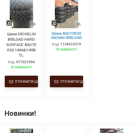
Шина 400/70R20
Шина MICHELIN
Michelin BIBLOAD
BIBLOAD HARD
HS (149A8/B, TL)
Код:
1134410319
SURFACE 400/70
В наявності
R20 149A8/149B
TL
Код:
971021094
В наявності
УТОЧНИТИ ЦІНУ
УТОЧНИТИ ЦІНУ
Новинки!