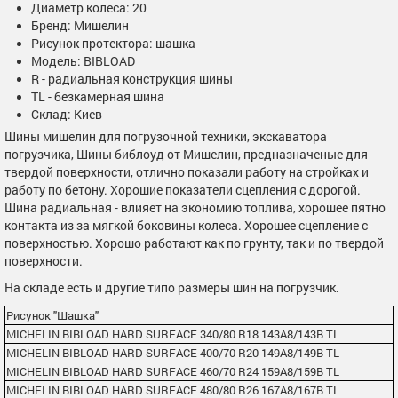
Диаметр колеса: 20
Бренд: Мишелин
Рисунок протектора: шашка
Модель: BIBLOAD
R - радиальная конструкция шины
TL - безкамерная шина
Склад: Киев
Шины мишелин для погрузочной техники, экскаватора
погрузчика, Шины библоуд от Мишелин, предназначеные для
твердой поверхности, отлично показали работу на стройках и
работу по бетону. Хорошие показатели сцепления с дорогой.
Шина радиальная - влияет на экономию топлива, хорошее пятно
контакта из за мягкой боковины колеса. Хорошее сцепление с
поверхностью. Хорошо работают как по грунту, так и по твердой
поверхности.
На складе есть и другие типо размеры шин на погрузчик.
Рисунок "Шашка"
MICHELIN BIBLOAD HARD SURFACE 340/80 R18 143A8/143B TL
MICHELIN BIBLOAD HARD SURFACE 400/70 R20 149A8/149B TL
MICHELIN BIBLOAD HARD SURFACE 460/70 R24 159A8/159B TL
MICHELIN BIBLOAD HARD SURFACE 480/80 R26 167A8/167B TL