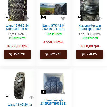
Шина 15.5/80-24
Шина GTK AS14
Камери б/в для
Starmaxx TR-60
7.50-16 (R1, 8PR,
трактора Т-150
(16PR, 163A8, TL)
TT)
21.3-24 (530-610)
Код:
1182976
В наявності
Код:
КТ13-0326
СНГ товсті
В наявності
В наявності
4 550,00 грн.
16 650,00 грн.
3 600,00 грн.
КУПИТИ
КУПИТИ
КУПИТИ
Шина Triangle
23.5R25 TB598S E-
Шина 11.00-20 на
4 201A2/185B