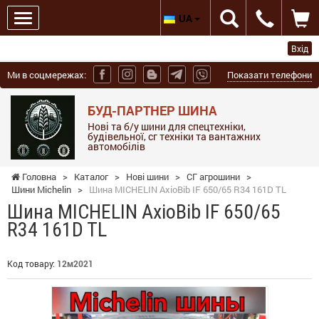
UA
Вхід
Ми в соцмережах:
Показати телефони
БУД-ПАРТНЕР ШИНА
Нові та б/у шини для спецтехніки,
будівельної, сг техніки та вантажних
автомобілів
Головна
>
Каталог
>
Нові шини
>
СГ агрошини
>
Шини Michelin
>
Шина MICHELIN AxioBib IF 650/65 R34 161D TL
Шина MICHELIN AxioBib IF 650/65
R34 161D TL
Код товару:
12м2021