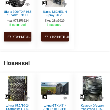
Шина 300/70 R16.5
Шина MICHELIN
137A8/137B TL
SprayBib VF
MICHELIN
380/90 R46 173D
Код:
971256224
Код:
28м2020
BIBSTEEL HARD
TL
В наявності
В наявності
SURFACE
УТОЧНИТИ ЦІНУ
УТОЧНИТИ ЦІНУ
Новинки!
Шина 15.5/80-24
Шина GTK AS14
Камери б/в для
Starmaxx TR-60
7.50-16 (R1, 8PR,
трактора Т-150