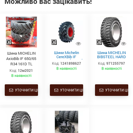
Можливо вас зацікавить!
Шини Michelin
Шина MICHELIN
Шина MICHELIN
CereXBib IF
BIBSTEEL HARD
AxioBib IF 650/65
680/85R32 [179A8]
SURFACE 260/70
Код:
1241898627
Код:
971255797
R34 161D TL
R16.5 129A8/129B
В наявності
В наявності
TL
Код:
12м2021
В наявності
УТОЧНИТИ ЦІНУ
УТОЧНИТИ ЦІНУ
УТОЧНИТИ ЦІНУ