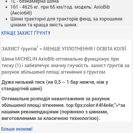
TL - безкамерна шина
161 - 4625 кг. при 65 км/год.
модель: AxioBib
(Аксіобіб)
Шини тракторні для тракторів фенд, за хорошими
цінами та краща якість шини.
КРАЩЕ ЗАХИСТ ҐРУНТУ
*
ЗАХИСТ ґрунтів
= МЕНШЕ УПЛОТНЕННЯ І ОСВІТА КОЛІЇ.
Шина MICHELIN AxioBib оптимально функціонує при
тиску (1) і забезпечує значну гнучкість. захист ґрунтів за
рахунок збільшеної площі зіткнення з ґрунтом.
Дуже низький тиск (на 0,5 – 1 бар нижче, ніж у
стандартній шині)
.
Оптимальне розподіл навантаження за рахунок
збільшеної площі зіткнення. top:0px;color:#4f4e4e;">*за
нашими рекомендаціями (порівняно з шинами,
виготовленими за класичною технологією).
Більше економії