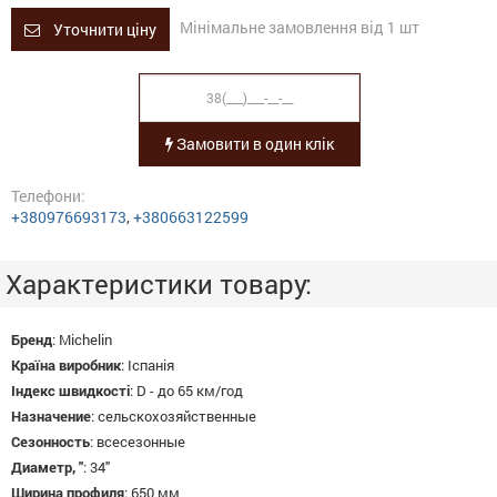
Мінімальне замовлення від 1 шт
Уточнити ціну
Замовити в один клік
Телефони:
+380976693173
,
+380663122599
Характеристики товару:
Бренд
:
Michelin
Країна виробник
:
Іспанія
Індекс швидкості
:
D - до 65 км/год
Назначение
:
сельскохозяйственные
Сезонность
:
всесезонные
Диаметр, "
:
34"
Ширина профиля
:
650 мм