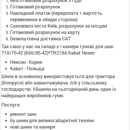
Безготівковий розрахунок з ПДВ
Готівковий розрахунок
Накладний платіж (передплата = вартість
перевезення в обидві сторони)
Самовівоз місто Київ, розрахунок за місцем
Готівковий розрахунок на карту
Безкоштовна доставка САТ
Так само у нас на складі є і камери гумові для шин
710/70-42 (650/85-42)*TR218A Kabat Nexen
Нексен - Корея
Кават - Польща
Шина в основному використовується для трактора
(білоруси) або навантажувача Jcb у сільському
господарстві. Мішелін на сьогоднішній день один із
найкращих виробників гуми.
Послуги:
ремонт шин
бу шини для великогабаритної техніки
нові шини та камери