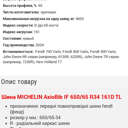
Высота профиля, %
:
65
Тип по изготовителю
:
оригинал
Максимальная нагрузка на одну шину, кг
:
4625
Индекс скорости
:
D (до 65 км/ч)
Индекс нагрузки
:
161
Состояние
:
новый
Год производства
:
2024
Встановлюється:
:
Fendt 700 Vario, Fendt 800 Vario, Fendt 900 Vario,
John Deere 6R серии (например, 6130R, 6230R), John Deere 7R серии
(например, 7230R), New Holland T7
Опис товару
Шина MICHELIN AxioBib IF 650/65 R34 161D TL
призначення: передні повнопривідні шини fendt
(фенд)
розмір у мм.: 650/65-34
R - радіальний каркас шини