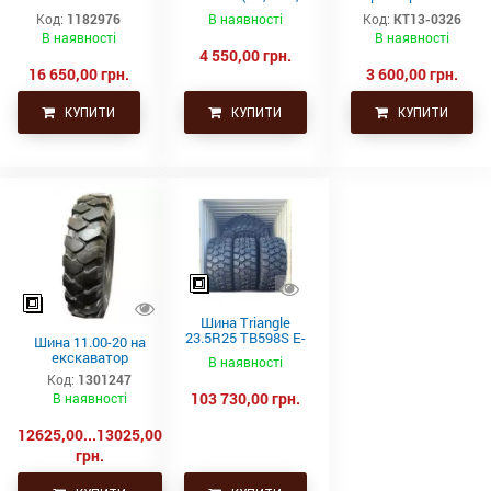
(16PR, 163A8, TL)
TT)
21.3-24 (530-610)
Код:
1182976
В наявності
Код:
КТ13-0326
СНГ товсті
В наявності
В наявності
4 550,00 грн.
16 650,00 грн.
3 600,00 грн.
КУПИТИ
КУПИТИ
КУПИТИ
Шина Triangle
23.5R25 TB598S E-
Шина 11.00-20 на
4 201A2/185B
екскаватор
В наявності
Код:
1301247
103 730,00 грн.
В наявності
12625,00...13025,00
грн.