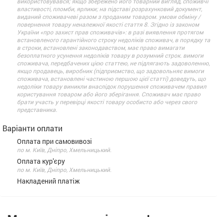
використовувався; якщо збережено його товарний вигляд, споживчі
властивості, пломби, ярлики; на підставі розрахунковий документ,
виданий споживачеві разом з проданим товаром. умови обміну /
повернення товару неналежної якості стаття 8. Згідно із законом
України «про захист прав споживачів»: в разі виявлення протягом
встановленого гарантійного строку недоліків споживач, в порядку та
в строки, встановлені законодавством, має право вимагати
безоплатного усунення недоліків товару в розумний строк. вимоги
споживача, передбачених цією статтею, не підлягають задоволенню,
якщо продавець, виробник (підприємство, що задовольняє вимоги
споживача, встановлені частиною першою цієї статті) доведуть, що
недоліки товару виникли внаслідок порушення споживачем правил
користування товаром або його зберігання. Споживач має право
брати участь у перевірці якості товару особисто або через свого
представника.
Варіанти оплати
Оплата при самовивозі
по м. Київ, Дніпро, Хмельницький.
Оплата кур'єру
по м. Київ, Дніпро, Хмельницький.
Накладений платіж