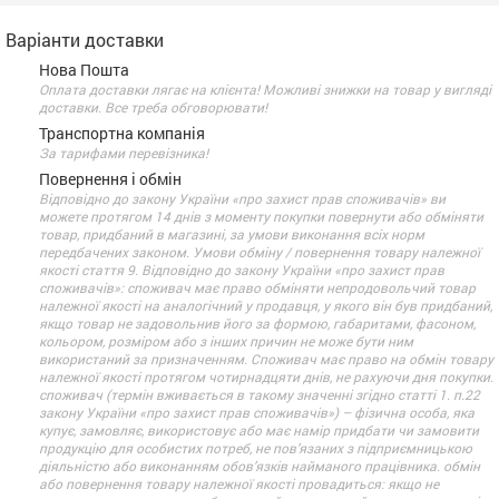
Варіанти доставки
Нова Пошта
Оплата доставки лягає на клієнта! Можливі знижки на товар у вигляді
доставки. Все треба обговорювати!
Транспортна компанія
За тарифами перевізника!
Повернення і обмін
Відповідно до закону України «про захист прав споживачів» ви
можете протягом 14 днів з моменту покупки повернути або обміняти
товар, придбаний в магазині, за умови виконання всіх норм
передбачених законом. Умови обміну / повернення товару належної
якості стаття 9. Відповідно до закону України «про захист прав
споживачів»: споживач має право обміняти непродовольчий товар
належної якості на аналогічний у продавця, у якого він був придбаний,
якщо товар не задовольнив його за формою, габаритами, фасоном,
кольором, розміром або з інших причин не може бути ним
використаний за призначенням. Споживач має право на обмін товару
належної якості протягом чотирнадцяти днів, не рахуючи дня покупки.
споживач (термін вживається в такому значенні згідно статті 1. п.22
закону України «про захист прав споживачів») – фізична особа, яка
купує, замовляє, використовує або має намір придбати чи замовити
продукцію для особистих потреб, не пов’язаних з підприємницькою
діяльністю або виконанням обов’язків найманого працівника. обмін
або повернення товару належної якості провадиться: якщо не