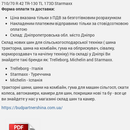
710/70 R 42 TR-130 TL 173D Starmaxx
Форма оплати та доставки:
Ціна вказана тільки з ПДВ за безготівковим розрахунком
Накладеним платежем відправимо тільки за стовідсотковою
оплатою
Склад: Дніпропетровська обл. місто Дніпро
Склад нових шин для сільськогосподарської техніки ( шина
тракторна, шина на комбайн, гума на обприскувач, сівалку,
кормороздавач та начіпну техніку) На складі у Дніпрі Ви
знайдете такі бренди як: Trelleborg, Michelin and Starmaxx.
Trelleborg - Італія
Starmaxx - Туреччина
Michelin - Іспанія
тракторні шини, шини на комбайн, гума для машин сільгосп, скати
колеса, автокамери, камери для шин, покришки нові та бу - все це
ви знайдете у нас у магазині склад шин та камер.
https://budpartnershina.com.ua/