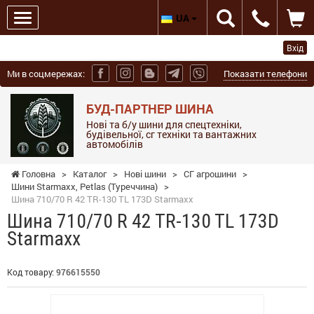
UA
Вхід
Ми в соцмережах:
Показати телефони
БУД-ПАРТНЕР ШИНА
Нові та б/у шини для спецтехніки,
будівельної, сг техніки та вантажних
автомобілів
Головна
>
Каталог
>
Нові шини
>
СГ агрошини
>
Шини Starmaxx, Petlas (Туреччина)
>
Шина 710/70 R 42 TR-130 TL 173D Starmaxx
Шина 710/70 R 42 TR-130 TL 173D
Starmaxx
Код товару:
976615550