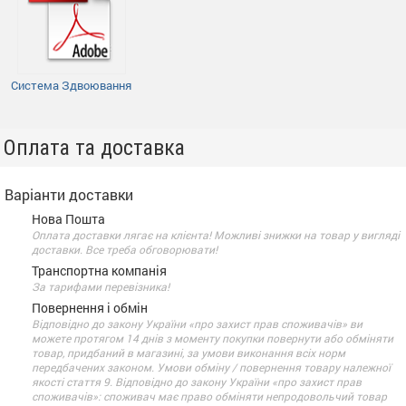
Система Здвоювання
Оплата та доставка
Варіанти доставки
Нова Пошта
Оплата доставки лягає на клієнта! Можливі знижки на товар у вигляді
доставки. Все треба обговорювати!
Транспортна компанія
За тарифами перевізника!
Повернення і обмін
Відповідно до закону України «про захист прав споживачів» ви
можете протягом 14 днів з моменту покупки повернути або обміняти
товар, придбаний в магазині, за умови виконання всіх норм
передбачених законом. Умови обміну / повернення товару належної
якості стаття 9. Відповідно до закону України «про захист прав
споживачів»: споживач має право обміняти непродовольчий товар