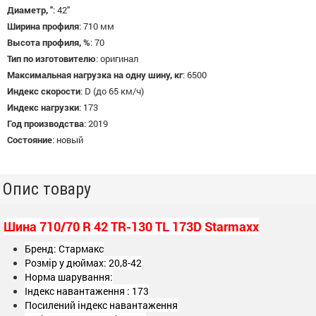
Диаметр, "
:
42"
Ширина профиля
:
710 мм
Высота профиля, %
:
70
Тип по изготовителю
:
оригинал
Максимальная нагрузка на одну шину, кг
:
6500
Индекс скорости
:
D (до 65 км/ч)
Индекс нагрузки
:
173
Год производства
:
2019
Состояние
:
новый
Опис товару
Шина 710/70 R 42 TR-130 TL 173D Starmaxx
Бренд: Стармакс
Розмір у дюймах: 20,8-42
Норма шарування:
Індекс навантаження : 173
Посилений індекс навантаження