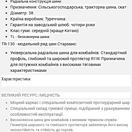
Радіальна конструкція шини
Призначення: Сільськогосподарська, тракторна шина, скат
Діаметр: 38
Країна виробник: Туреччина
Гарантія на заводський шлюб: чотири роки
Клас гуми: середній (краще Китаю)
TL - безкамерна шина
TR-130 - модельний ряд шин Стармакс
Універсальна радіальна шина для комбайнів. Стандартний
профіль, глибокий та широкий протектор R1W. Призначена
для потужних комбайнів з високими тяговими
характеристиками
Характеристики:
ВЕЛИКИЙ РЕСУРС /МІЦНІСТЬ
Міцний каркас і спеціальний композитний протиударний шар
Спеціальний склад гумової суміші, підібраний з урахуванням
особливостей експлуатації.
Високоякісна шина для комбайнів з великим терміном служби.
Геометрія широкого та глибокого протектора забезпечує його високу
зносостійкість та стійкість до порізів.