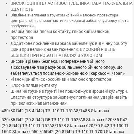
ВИСОКІ СЦІПНІ ВЛАСТИВОСТІ /ВЕЛИКА НАВАНТАЖУВАЛЬНА
ЗДАТНІСТЬ
Відмінне зчеплення з грунтом /різний малюнок протектора
центральної і плечової частини покришки забезпечує відсутність
пробуксовки.
Велика площа плями контакту, глибокий малюнок
протектора
Додаткове посилення каркаса забезпечує відмінну роботу
шини при великих навантаженнях.
ВИСОКИЙ РІВЕНЬ
БЕЗПЕКИ ПРИ РОБОТІ НА ПОЛЯХ З УКЛОНОМ
Високий рівень безпеки. Попередження бічного
зісковзування за рахунок збільшеного бічного опору, що
забезпечується посиленою боковиною і каркасом. /span>
Рівномірний тиск /особливий малюнок протектора
Плоска пляма контакту
Шина не грузне в грунті і не пошкоджує вирощені культури.
Еластична структура забезпечує поглинання ударів навіть
при великих навантаженнях.
480/80 R42 (18.4 R42) TR -110 TL 151A8/148B Starmaxx
520/85 R42 (20.8 R42) RF TR-110 TL 162/A8 Starmaxx
520/85 R42
(20.8 R42) TR-110 TL 157A8/157B Starmaxx
620/70 R 42 TR-130 TL
166D Starmaxx
650 /65R42 (20.8 R42) TR-110 TL 170D Starmaxx