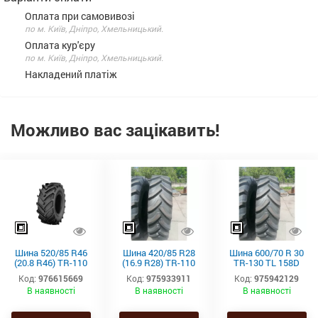
Оплата при самовивозі
по м. Київ, Дніпро, Хмельницький.
Оплата кур'єру
по м. Київ, Дніпро, Хмельницький.
Накладений платіж
Можливо вас зацікавить!
Шина 520/85 R46
Шина 420/85 R28
Шина 600/70 R 30
(20.8 R46) TR-110
(16.9 R28) TR-110
TR-130 TL 158D
TL 158A8/155B
TL 139A8/136B
Starmaxx
Код:
976615669
Код:
975933911
Код:
975942129
Starmaxx
Starmaxx
В наявності
В наявності
В наявності