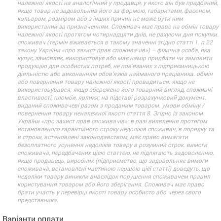
належної якості на аналогічний у продавця, у якого він був придбаний,
якщо товар не задовольнив його за формою, габаритами, фасоном,
кольором, розміром або з інших причин не може бути ним
використаний за призначенням. Споживач має право на обмін товару
належної якості протягом чотирнадцяти днів, не рахуючи дня покупки.
споживач (термін вживається в такому значенні згідно статті 1. п.22
закону України «про захист прав споживачів») – фізична особа, яка
купує, замовляє, використовує або має намір придбати чи замовити
продукцію для особистих потреб, не пов’язаних з підприємницькою
діяльністю або виконанням обов’язків найманого працівника. обмін
або повернення товару належної якості провадиться: якщо не
використовувався; якщо збережено його товарний вигляд, споживчі
властивості, пломби, ярлики; на підставі розрахунковий документ,
виданий споживачеві разом з проданим товаром. умови обміну /
повернення товару неналежної якості стаття 8. Згідно із законом
України «про захист прав споживачів»: в разі виявлення протягом
встановленого гарантійного строку недоліків споживач, в порядку та
в строки, встановлені законодавством, має право вимагати
безоплатного усунення недоліків товару в розумний строк. вимоги
споживача, передбачених цією статтею, не підлягають задоволенню,
якщо продавець, виробник (підприємство, що задовольняє вимоги
споживача, встановлені частиною першою цієї статті) доведуть, що
недоліки товару виникли внаслідок порушення споживачем правил
користування товаром або його зберігання. Споживач має право
брати участь у перевірці якості товару особисто або через свого
представника.
Варіанти оплати