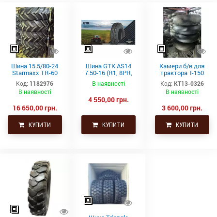
Шина 15.5/80-24
Шина GTK AS14
Камери б/в для
Starmaxx TR-60
7.50-16 (R1, 8PR,
трактора Т-150
(16PR, 163A8, TL)
TT)
21.3-24 (530-610)
Код:
1182976
В наявності
Код:
КТ13-0326
СНГ товсті
В наявності
В наявності
4 550,00 грн.
16 650,00 грн.
3 600,00 грн.
КУПИТИ
КУПИТИ
КУПИТИ