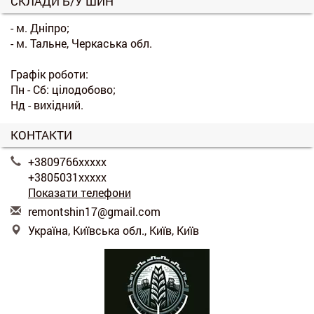
СКЛАДИ Б/У ШИН
- м. Дніпро;
- м. Тальне, Черкаська обл.
Графік роботи:
Пн - Сб: цілодобово;
Нд - вихідний.
КОНТАКТИ
+3809766xxxxx
+3805031xxxxx
Показати телефони
r
emo
nts
hin
17@
gma
il.
com
Україна, Київська обл., Київ, Київ