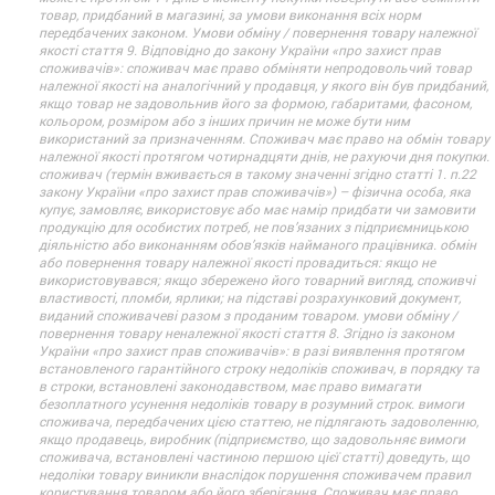
товар, придбаний в магазині, за умови виконання всіх норм
передбачених законом. Умови обміну / повернення товару належної
якості стаття 9. Відповідно до закону України «про захист прав
споживачів»: споживач має право обміняти непродовольчий товар
належної якості на аналогічний у продавця, у якого він був придбаний,
якщо товар не задовольнив його за формою, габаритами, фасоном,
кольором, розміром або з інших причин не може бути ним
використаний за призначенням. Споживач має право на обмін товару
належної якості протягом чотирнадцяти днів, не рахуючи дня покупки.
споживач (термін вживається в такому значенні згідно статті 1. п.22
закону України «про захист прав споживачів») – фізична особа, яка
купує, замовляє, використовує або має намір придбати чи замовити
продукцію для особистих потреб, не пов’язаних з підприємницькою
діяльністю або виконанням обов’язків найманого працівника. обмін
або повернення товару належної якості провадиться: якщо не
використовувався; якщо збережено його товарний вигляд, споживчі
властивості, пломби, ярлики; на підставі розрахунковий документ,
виданий споживачеві разом з проданим товаром. умови обміну /
повернення товару неналежної якості стаття 8. Згідно із законом
України «про захист прав споживачів»: в разі виявлення протягом
встановленого гарантійного строку недоліків споживач, в порядку та
в строки, встановлені законодавством, має право вимагати
безоплатного усунення недоліків товару в розумний строк. вимоги
споживача, передбачених цією статтею, не підлягають задоволенню,
якщо продавець, виробник (підприємство, що задовольняє вимоги
споживача, встановлені частиною першою цієї статті) доведуть, що
недоліки товару виникли внаслідок порушення споживачем правил
користування товаром або його зберігання. Споживач має право