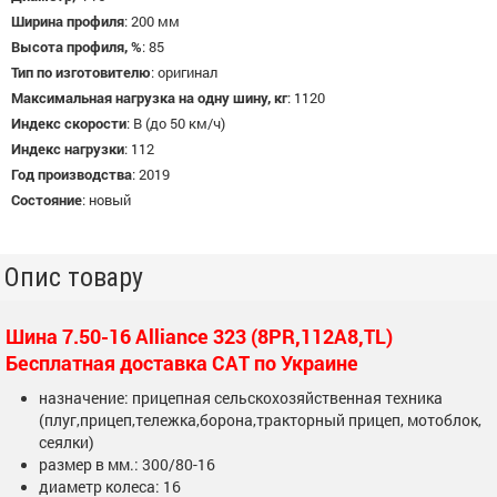
Ширина профиля
:
200 мм
Высота профиля, %
:
85
Тип по изготовителю
:
оригинал
Максимальная нагрузка на одну шину, кг
:
1120
Индекс скорости
:
B (до 50 км/ч)
Индекс нагрузки
:
112
Год производства
:
2019
Состояние
:
новый
Опис товару
Шина 7.50-16 Alliance 323 (8PR,112A8,TL)
Бесплатная доставка САТ по Украине
назначение: прицепная сельскохозяйственная техника
(плуг,прицеп,тележка,борона,тракторный прицеп, мотоблок,
сеялки)
размер в мм.: 300/80-16
диаметр колеса: 16