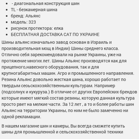
- диагональная конструкция шин
TL - безкамерная шина
бренд: Альянс
модель: 323
рисунок протектора: елка
БЕСПЛАТНАЯ ДОСТАВКА САТ ПО УКРАИНЕ
Шины альянс изначально завод основан в Израиль и
производительная мощ в Индии) Шины среднего класса.
Отлично себя зарекомендовали на рынке Украины, уже на
протяжение многих лет. Шины Альянс производятся как для
прицепного,навесного оборудования, так и для
крупногабаритных машин. Агро и промышленного направления.
Резина Альянс довольно жесткая шина, хорошо работает по
твердым сеоьскохозяйственным культурам. Например
(подсолнух и кукуруза.) В отличие от других Европейских брендов
которые имеют мягкий состав резины, которую данная культура
просто рвет на мелкие части. За 12 лет , а то и более работы шин
Альянс на территории Украины, по ним не было замеченно ни
одной рекламации.
В нашем магазине шин и камеры, Вы всегда сможете купить
шины для промышленной и сельскохозяйственной техники