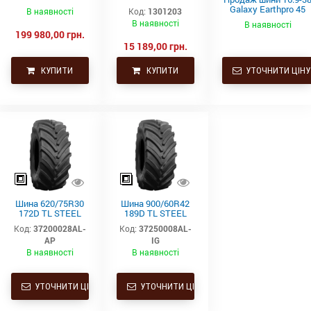
BELTED(S) 377
(R4, 143A8, TL)
Galaxy Earthpro 45
В наявності
Код:
1301203
Alliance
шашка
(8PR, 141A8, TT) для
В наявності
В наявності
сільськогосподарсь
199 980,00 грн.
ої техніки
15 189,00 грн.
КУПИТИ
КУПИТИ
УТОЧНИТИ ЦІНУ
Шина 620/75R30
Шина 900/60R42
172D TL STEEL
189D TL STEEL
BELTED(S)
BELTED(S)
Код:
37200028AL-
Код:
37250008AL-
STUBBLE GUARD,
STUBBLE GUARD,
AP
IG
VF 372 Alliance
VF 372 Alliance
В наявності
В наявності
УТОЧНИТИ ЦІНУ
УТОЧНИТИ ЦІНУ