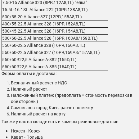
7.50-16 Alliance 323 (8PR,112A8,TL) "ёлка"
16.5L-16.1SL Alliance 222 (10PR,138A8,TL)
500/55-20 Alliance 327 (12PR,155А8,TL)
400/55-22.5 Alliance 328 (16PR,152A8,TL)
500/45-22.5 Alliance 328 (16PR,154A8,TL)
500/60-22.5 Alliance 328 (16PR,163A8/159B,TL)
550/60-22,5 Alliance 328 (16PR,166A8,TL)
560/60-22,5 Alliance 327 (16PR,169A8/157A8,TL)
560/60R22,5 Alliance А-882 (165D,TL)
560/60R22,5 Alliance А-885 (164D,TL)
Форма оплаты и доставка:
Безналичный расчет с НДС
Наличный расчет
Наложенный платеж (предоплата = стоимость перевозки в
обе стороны)
Самовывоз город Киев, расчет по месту
Наличный расчет на карту
Так же у нас на складе есть и камеры резиновые для шин
Нексен - Корея
Кават - Польша