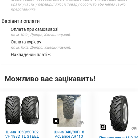
брати участь у перевірці якості товару особисто або через свого
представника.
Варіанти оплати
Оплата при самовивозі
по м. Київ, Дніпро, Хмельницький.
Оплата кур'єру
по м. Київ, Дніпро, Хмельницький.
Накладений платіж
Можливо вас зацікавить!
Шина 1050/50R32
Шина 340/80R18
VF 198D TL STEEL
Advance AR410
Продаж шини 16.9-3