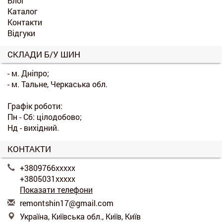
Блог
Каталог
Контакти
Відгуки
СКЛАДИ Б/У ШИН
- м. Дніпро;
- м. Тальне, Черкаська обл.
Графік роботи:
Пн - Сб: цілодобово;
Нд - вихідний.
КОНТАКТИ
+3809766xxxxx
+3805031xxxxx
Показати телефони
r
emo
nts
hin
17@
gma
il.
com
Україна, Київська обл., Київ, Київ