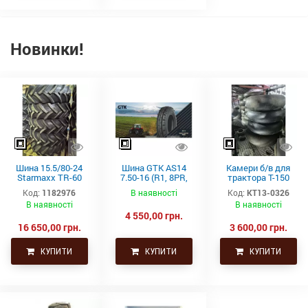
Новинки!
Шина 15.5/80-24
Шина GTK AS14
Камери б/в для
Starmaxx TR-60
7.50-16 (R1, 8PR,
трактора Т-150
(16PR, 163A8, TL)
TT)
21.3-24 (530-610)
Код:
1182976
В наявності
Код:
КТ13-0326
СНГ товсті
В наявності
В наявності
4 550,00 грн.
16 650,00 грн.
3 600,00 грн.
КУПИТИ
КУПИТИ
КУПИТИ