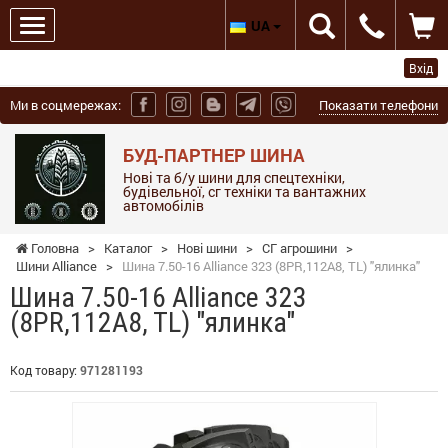
UA
Вхід
Ми в соцмережах:
Показати телефони
БУД-ПАРТНЕР ШИНА
Нові та б/у шини для спецтехніки,
будівельної, сг техніки та вантажних
автомобілів
Головна
>
Каталог
>
Нові шини
>
СГ агрошини
>
Шини Alliance
>
Шина 7.50-16 Alliance 323 (8PR,112A8, TL) "ялинка"
Шина 7.50-16 Alliance 323
(8PR,112A8, TL) "ялинка"
Код товару:
971281193