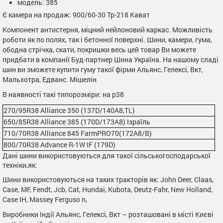
модель: 385
Є камера на продаж: 900/60-30 Тр-218 Кават
Компонент антистерня, міцний нейлоновий каркас. Можливість
роботи як по полях, так і бетонної поверхні. Шини, камери, гума,
ободна стрічка, скати, покришки весь цей товар Ви можете
придбати в компанії Буд-партнер Шина Україна. На нашому сладі
шин ви зможете купити гуму такої фірми Альянс, Гелексі, Вкт,
Мальхотра, Едванс. Мішелін
В наявності такі типорозміри: на р38
270/95R38 Alliance 350 (137D/140A8,TL)
650/85R38 Alliance 385 (170D/173А8) Ізраїль
710/70R38 Alliance 845 FarmPRO70(172A8/B)
800/70R38 Advance R-1W IF (179D)
Дані шини використовуються для такої сільськогосподарської
техніки,як:
Шини використовуються на таких тракторів як: John Deer, Claas,
Case, MF, Fendt, Jcb, Cat, Hundai, Kubota, Deutz-Fahr, New Holland,
Case IH, Massey Ferguso n,
Виробники Індії Альянс, Гелексі, Вкт – розташовані в місті Києві