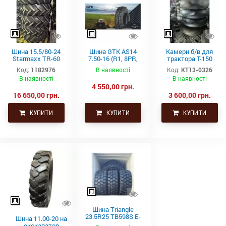
Шина 15.5/80-24
Шина GTK AS14
Камери б/в для
Starmaxx TR-60
7.50-16 (R1, 8PR,
трактора Т-150
(16PR, 163A8, TL)
TT)
21.3-24 (530-610)
Код:
1182976
В наявності
Код:
КТ13-0326
СНГ товсті
В наявності
В наявності
4 550,00 грн.
16 650,00 грн.
3 600,00 грн.
КУПИТИ
КУПИТИ
КУПИТИ
Шина Triangle
23.5R25 TB598S E-
Шина 11.00-20 на
4 201A2/185B
екскаватор