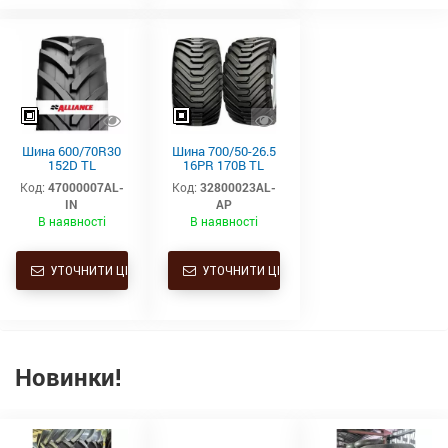
Шина 600/70R30
Шина 700/50-26.5
152D TL
16PR 170B TL
AGRISTAR II 70
TEXTILE (T) 328
Код:
47000007AL-
Код:
32800023AL-
Alliance —
XP Alliance
IN
AP
універсальна
силова шина для
В наявності
В наявності
тракторів
середнього та
високого класу
УТОЧНИТИ ЦІНУ
УТОЧНИТИ ЦІНУ
Новинки!