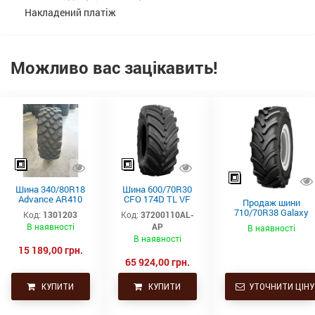
Накладений платіж
Можливо вас зацікавить!
Шина 340/80R18
Шина 600/70R30
Advance AR410
CFO 174D TL VF
Продаж шини
(R4, 143A8, TL)
372 Alliance
710/70R38 Galaxy
Код:
1301203
Код:
37200110AL-
шашка
Earthpro Radial 700
В наявності
AP
В наявності
(172D, TL) для
В наявності
сільськогосподарсь
15 189,00 грн.
ої техніки
65 924,00 грн.
КУПИТИ
КУПИТИ
УТОЧНИТИ ЦІНУ