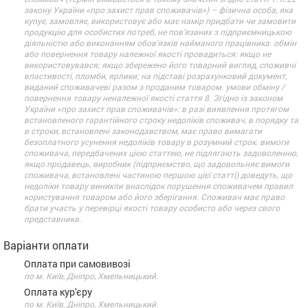
закону України «про захист прав споживачів») – фізична особа, яка
купує, замовляє, використовує або має намір придбати чи замовити
продукцію для особистих потреб, не пов’язаних з підприємницькою
діяльністю або виконанням обов’язків найманого працівника. обмін
або повернення товару належної якості провадиться: якщо не
використовувався; якщо збережено його товарний вигляд, споживчі
властивості, пломби, ярлики; на підставі розрахунковий документ,
виданий споживачеві разом з проданим товаром. умови обміну /
повернення товару неналежної якості стаття 8. Згідно із законом
України «про захист прав споживачів»: в разі виявлення протягом
встановленого гарантійного строку недоліків споживач, в порядку та
в строки, встановлені законодавством, має право вимагати
безоплатного усунення недоліків товару в розумний строк. вимоги
споживача, передбачених цією статтею, не підлягають задоволенню,
якщо продавець, виробник (підприємство, що задовольняє вимоги
споживача, встановлені частиною першою цієї статті) доведуть, що
недоліки товару виникли внаслідок порушення споживачем правил
користування товаром або його зберігання. Споживач має право
брати участь у перевірці якості товару особисто або через свого
представника.
Варіанти оплати
Оплата при самовивозі
по м. Київ, Дніпро, Хмельницький.
Оплата кур'єру
по м. Київ, Дніпро, Хмельницький.