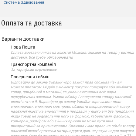
Система Здвоювання
Оплата та доставка
Варіанти доставки
Нова Пошта
Оплата доставки лягає на клієнта! Можливі знижки на товар у вигляді
доставки. Все треба обговорювати!
Транспортна компанія
За тарифами перевізника!
Повернення і обмін
Відповідно до закону України «про захист прав споживачів» ви
можете протягом 14 днів з моменту покупки повернути або обміняти
товар, придбаний в магазині, за умови виконання всіх норм
передбачених законом. Умови обміну / повернення товару належної
якості стаття 9. Відповідно до закону України «про захист прав
споживачів»: споживач має право обміняти непродовольчий товар
належної якості на аналогічний у продавця, у якого він був придбаний,
якщо товар не задовольнив його за формою, габаритами, фасоном,
кольором, розміром або з інших причин не може бути ним
використаний за призначенням. Споживач має право на обмін товару
належної якості протягом чотирнадцяти днів, не рахуючи дня покупки.
споживач (термін вживається в такому значенні згідно статті 1. п.22