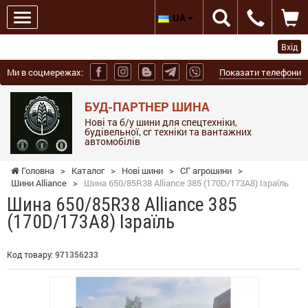
UA
Вхід
Ми в соцмережах:
Показати телефони
БУД-ПАРТНЕР ШИНА
Нові та б/у шини для спецтехніки,
будівельної, сг техніки та вантажних
автомобілів
Головна
>
Каталог
>
Нові шини
>
СГ агрошини
>
Шини Alliance
>
Шина 650/85R38 Alliance 385 (170D/173А8) Ізраїль
Шина 650/85R38 Alliance 385
(170D/173А8) Ізраїль
Код товару:
971356233