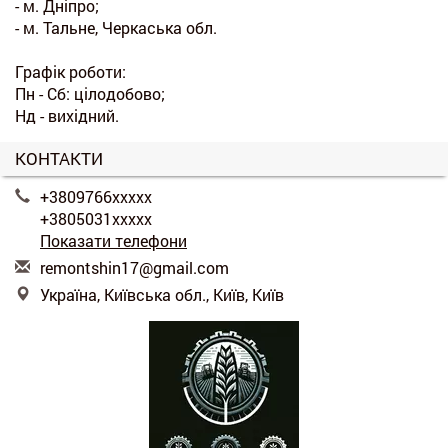
- м. Дніпро;
- м. Тальне, Черкаська обл.
Графік роботи:
Пн - Сб: цілодобово;
Нд - вихідний.
КОНТАКТИ
+3809766xxxxx
+3805031xxxxx
Показати телефони
r
emo
nts
hin
17@
gma
il.
com
Україна, Київська обл., Київ, Київ