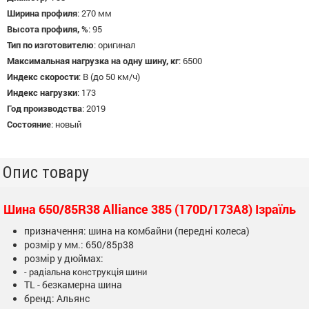
Ширина профиля
:
270 мм
Высота профиля, %
:
95
Тип по изготовителю
:
оригинал
Максимальная нагрузка на одну шину, кг
:
6500
Индекс скорости
:
B (до 50 км/ч)
Индекс нагрузки
:
173
Год производства
:
2019
Состояние
:
новый
Опис товару
Шина 650/85R38 Alliance 385 (170D/173А8) Ізраїль
призначення: шина на комбайни (передні колеса)
розмір у мм.: 650/85р38
розмір у дюймах:
- радіальна конструкція шини
TL - безкамерна шина
бренд: Альянс