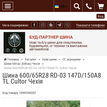
UA
Вхід
Ми в соцмережах:
Показати телефони
БУД-ПАРТНЕР ШИНА
Нові та б/у шини для спецтехніки,
будівельної, сг техніки та вантажних
автомобілів
Головна
>
Каталог
>
Нові шини
>
СГ агрошини
>
Шини Мітас (Mitas) Чехія
>
Шина 600/65R28 RD-03 147D/150A8 TL Cultor Чехія
Шина 600/65R28 RD-03 147D/150A8
TL Cultor Чехія
Код товару:
1099330202