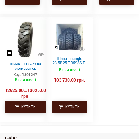
Шина Triangle
23.5R25 TB598S E-
Шина 11.00-20 на
4 201A2/185B
екскаватор
В наявності
Код:
1301247
103 730,00 грн.
В наявності
12625,00...13025,00
грн.
КУПИТИ
КУПИТИ
ІНФО