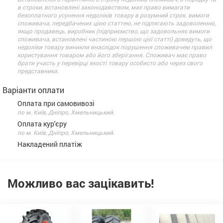
в строки, встановлені законодавством, має право вимагати
безоплатного усунення недоліків товару в розумний строк. вимоги
споживача, передбачених цією статтею, не підлягають задоволенню,
якщо продавець, виробник (підприємство, що задовольняє вимоги
споживача, встановлені частиною першою цієї статті) доведуть, що
недоліки товару виникли внаслідок порушення споживачем правил
користування товаром або його зберігання. Споживач має право
брати участь у перевірці якості товару особисто або через свого
представника.
Варіанти оплати
Оплата при самовивозі
по м. Київ, Дніпро, Хмельницький.
Оплата кур'єру
по м. Київ, Дніпро, Хмельницький.
Накладений платіж
Можливо вас зацікавить!