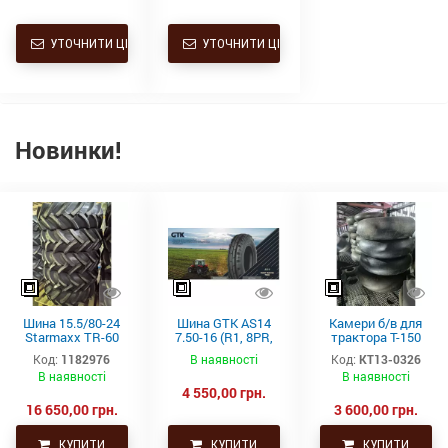
УТОЧНИТИ ЦІНУ
УТОЧНИТИ ЦІНУ
Новинки!
Шина 15.5/80-24
Шина GTK AS14
Камери б/в для
Starmaxx TR-60
7.50-16 (R1, 8PR,
трактора Т-150
(16PR, 163A8, TL)
TT)
21.3-24 (530-610)
Код:
1182976
В наявності
Код:
КТ13-0326
СНГ товсті
В наявності
В наявності
4 550,00 грн.
16 650,00 грн.
3 600,00 грн.
КУПИТИ
КУПИТИ
КУПИТИ