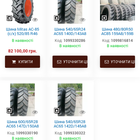
Шина Mitas AC-85
Шина 540/65R24
Шина 480/80R50
(с/х) 520/85 R46
AC65 140D/143A8
AC85 159A8/159B
158A8/158B
TL Mitas Чехія
TL Mitas Чехія
В наявності
Код:
1099330286
Код:
1099816814
В наявності
В наявності
82 100,00 грн.
КУПИТИ
УТОЧНИТИ ЦІНУ
УТОЧНИТИ ЦІНУ
Шина 600/65R28
Шина 540/65R28
AC65 147D/150A8
AC65 142D/145A8
TL Mitas Чехія
TL Mitas Чехія
Код:
1099330190
Код:
1099330322
В наявності
В наявності