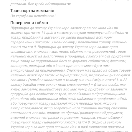
доставки. Все треба обговорювати!
Транспортна компанія
За тарифами перевізника!
Повернення і обмін
Відповідно до закону України «про захист прав споживачів» ви
можете протягом 14 днів з моменту покупки повернути або обміняти
товар, придбаний в магазині, за умови виконання всіх норм
передбачених законом. Умови обміну / повернення товару належної
якості стаття 9. Відповідно до закону України «про захист прав
споживачів»: споживач має право обміняти непродовольчий товар
належної якості на аналогічний у продавця, у якого він був придбаний,
якщо товар не задовольнив його за формою, габаритами, фасоном,
кольором, розміром або з інших причин не може бути ним
використаний за призначенням. Споживач має право на обмін товару
належної якості протягом чотирнадцяти днів, не рахуючи дня покупки.
споживач (термін вживається в такому значенні згідно статті 1. п.22
закону України «про захист прав споживачів») – фізична особа, яка
купує, замовляє, використовує або має намір придбати чи замовити
продукцію для особистих потреб, не пов’язаних з підприємницькою
діяльністю або виконанням обов’язків найманого працівника. обмін
або повернення товару належної якості провадиться: якщо не
використовувався; якщо збережено його товарний вигляд, споживчі
властивості, пломби, ярлики; на підставі розрахунковий документ,
виданий споживачеві разом з проданим товаром. умови обміну /
повернення товару неналежної якості стаття 8. Згідно із законом
України «про захист прав споживачів»: в разі виявлення протягом
встановленого гарантійного строку недоліків споживач, в порядку та