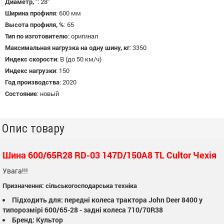
Диаметр, "
:
28"
Ширина профиля
:
600 мм
Высота профиля, %
:
65
Тип по изготовителю
:
оригинал
Максимальная нагрузка на одну шину, кг
:
3350
Индекс скорости
:
B (до 50 км/ч)
Индекс нагрузки
:
150
Год производства
:
2020
Состояние
:
новый
Опис товару
Шина 600/65R28 RD-03 147D/150A8 TL Cultor Чехія
Увага!!!
Призначення: сільськогосподарська техніка
Підходить для: передні колеса трактора John Deer 8400 у
типорозмірі 600/65-28 - задні колеса 710/70R38
Бренд: Культор