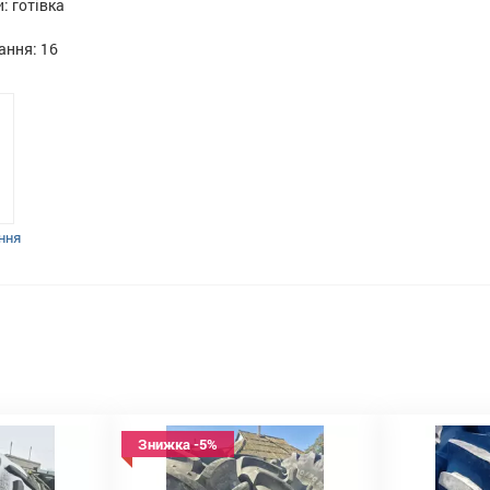
: готівка
ння: 16
ння
Знижка -5%