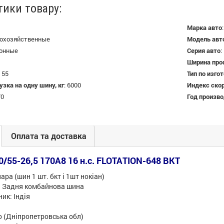
тики товару:
Марка авто
охозяйственные
Модель авт
онные
Серия авто
:
Ширина про
:
55
Тип по изго
зка на одну шину, кг
:
6000
Индекс ско
70
Год произв
Оплата та доставка
/55-26,5 170A8 16 н.с. FLOTATION-648 BKT
пара (шин 1 шт. бкт і 1шт нокіан)
: Задня комбайнова шина
ик: Індія
о (Дніпропетровська обл)