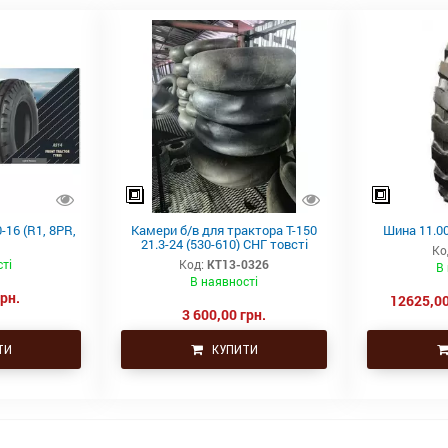
-16 (R1, 8PR,
Камери б/в для трактора Т-150
Шина 11.00
21.3-24 (530-610) СНГ товсті
Ко
ті
Код:
КТ13-0326
В
В наявності
грн.
12625,00
3 600,00 грн.
ТИ
КУПИТИ