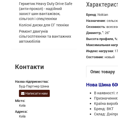
Характерис
Герметик Heavy Duty Drive Safe
(анти-прокол) - надійний
захист шин вантажівок,
Бренд
:
Nokian
сільгосп і спецтехніки
Назначение
:
сельск
Колісні диски для СГ техніки
Сезонность
:
всесез
Ремонт двигунів
Диаметр, "
:
26"
сільгосптехніки та вантажних
Высота профиля, %
автомобілів
Максимальная нагру
Индекс нагрузки
:
1
Состояние
:
новый
Контакти
Опис товару
Назва підприємства:
Нова Шина 600
Буд-Партнер Шина
В наявності: 
Написати нам
Призначення
Місто:
Країна виробн
Київ
Бренд: ВКТ
Адреса:
Склад: Дніпр
Київ