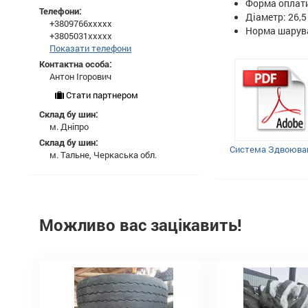
Форма оплати
Телефони:
Діаметр: 26,5
+3809766xxxxx
Норма шарува
+3805031xxxxx
Показати телефони
Контактна особа:
Антон Ігорович
Стати партнером
Склад бу шин:
м. Дніпро
Склад бу шин:
Система Здвоюва
м. Тальне, Черкаська обл.
Можливо вас зацікавить!