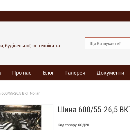
, будівельної, сг техніки та
а
Про нас
Блог
Галерея
Документи
 600/55-26,5 ВКТ Nolian
Шина 600/55-26,5 ВКТ
Код товару:
6ОД20