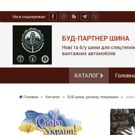
Ми в соцмережах:
БУД-ПАРТНЕР ШИНА
Нові та б/у шини для спецтехніки
вантажних автомобілів
КАТАЛОГ
Головн
Головна
>
Каталог
>
Б/В шини, резина, покришки
>
Шина