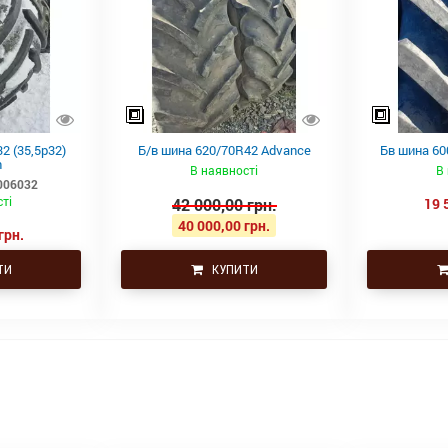
2 (35,5р32)
Б/в шина 620/70R42 Advance
Бв шина 60
n
В наявності
В
006032
ті
42 000,00 грн.
19 
40 000,00 грн.
грн.
ТИ
КУПИТИ