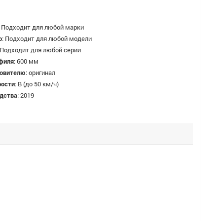
:
Подходит для любой марки
о
:
Подходит для любой модели
Подходит для любой серии
филя
:
600 мм
товителю
:
оригинал
рости
:
B (до 50 км/ч)
одства
:
2019