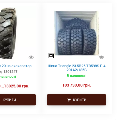
-20 на екскаватор
Шина Triangle 23.5R25 TB598S E-4
201A2/185B
д:
1301247
В наявності
 наявності
103 730,00 грн.
...13025,00 грн.
КУПИТИ
КУПИТИ