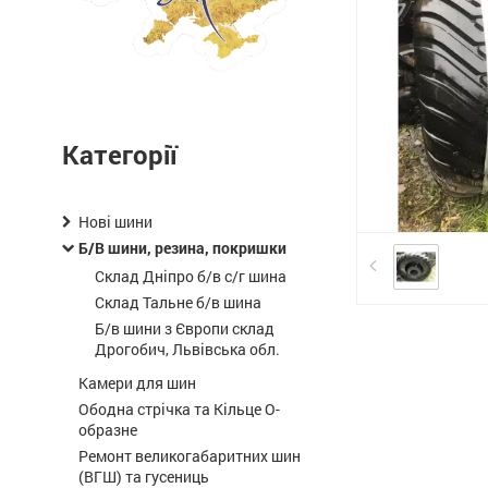
Категорії
Нові шини
Б/В шини, резина, покришки
Склад Дніпро б/в с/г шина
Склад Тальне б/в шина
Б/в шини з Європи склад
Дрогобич, Львівська обл.
Камери для шин
Ободна стрічка та Кільце О-
образне
Ремонт великогабаритних шин
(ВГШ) та гусениць