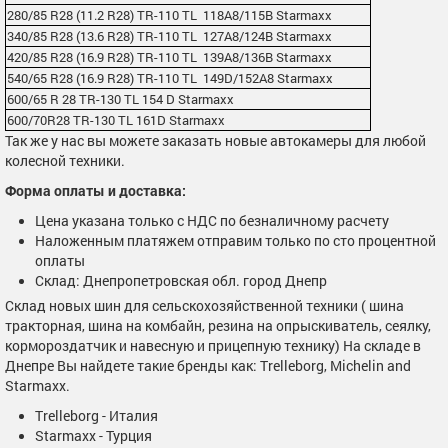
280/85 R28 (11.2 R28) TR-110 TL 118A8/115B Starmaxx
340/85 R28 (13.6 R28) TR-110 TL 127A8/124B Starmaxx
420/85 R28 (16.9 R28) TR-110 TL 139A8/136B Starmaxx
540/65 R28 (16.9 R28) TR-110 TL 149D/152A8 Starmaxx
600/65 R 28 TR-130 TL 154 D Starmaxx
600/70R28 TR-130 TL 161D Starmaxx
Так же у нас вы можете заказать новые автокамеры для любой
колесной техники.
Форма оплаты и доставка:
Цена указана только с НДС по безналичному расчету
Наложенным платяжем отправим только по сто процентной
оплаты
Склад: Днепропетровская обл. город Днепр
Склад новых шин для сельскохозяйственной техники ( шина
тракторная, шина на комбайн, резина на опрыскиватель, сеялку,
кормороздатчик и навесную и прицепную технику) На складе в
Днепре Вы найдете такие бренды как: Trelleborg, Michelin and
Starmaxx.
Trelleborg - Италия
Starmaxx - Турция