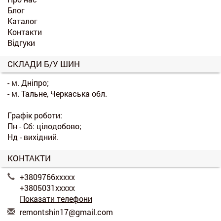
Блог
Каталог
Контакти
Відгуки
СКЛАДИ Б/У ШИН
- м. Дніпро;
- м. Тальне, Черкаська обл.
Графік роботи:
Пн - Сб: цілодобово;
Нд - вихідний.
КОНТАКТИ
+3809766xxxxx
+3805031xxxxx
Показати телефони
r
emo
nts
hin
17@
gma
il.
com