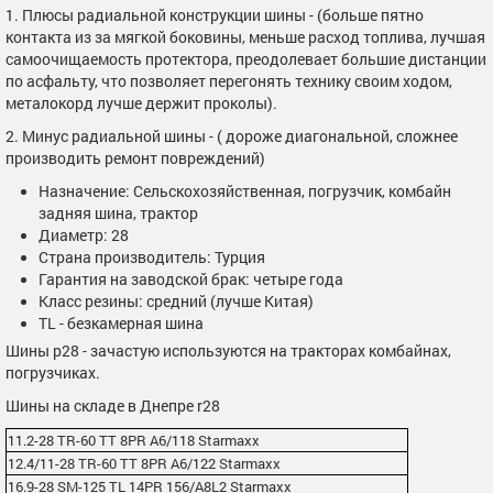
1. Плюсы радиальной конструкции шины - (больше пятно
контакта из за мягкой боковины, меньше расход топлива, лучшая
самоочищаемость протектора, преодолевает большие дистанции
по асфальту, что позволяет перегонять технику своим ходом,
металокорд лучше держит проколы).
2. Минус радиальной шины - ( дороже диагональной, сложнее
производить ремонт повреждений)
Назначение: Сельскохозяйственная, погрузчик, комбайн
задняя шина, трактор
Диаметр: 28
Страна производитель: Турция
Гарантия на заводской брак: четыре года
Класс резины: средний (лучше Китая)
TL - безкамерная шина
Шины р28 - зачастую используются на тракторах комбайнах,
погрузчиках.
Шины на складе в Днепре r28
11.2-28 TR-60 TT 8PR A6/118 Starmaxx
12.4/11-28 TR-60 TT 8PR A6/122 Starmaxx
16.9-28 SM-125 TL 14PR 156/A8L2 Starmaxx