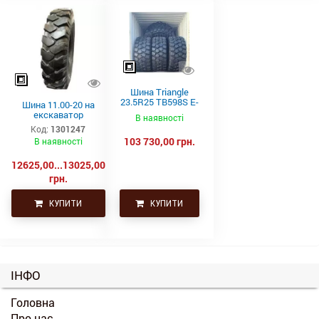
Шина Triangle
23.5R25 TB598S E-
Шина 11.00-20 на
4 201A2/185B
екскаватор
В наявності
Код:
1301247
103 730,00 грн.
В наявності
12625,00...13025,00
грн.
КУПИТИ
КУПИТИ
ІНФО
Головна
Про нас