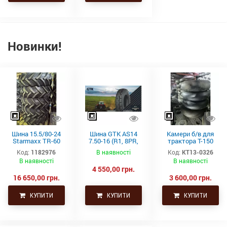
Новинки!
Шина 15.5/80-24
Шина GTK AS14
Камери б/в для
Starmaxx TR-60
7.50-16 (R1, 8PR,
трактора Т-150
(16PR, 163A8, TL)
TT)
21.3-24 (530-610)
Код:
1182976
В наявності
Код:
КТ13-0326
СНГ товсті
В наявності
В наявності
4 550,00 грн.
16 650,00 грн.
3 600,00 грн.
КУПИТИ
КУПИТИ
КУПИТИ