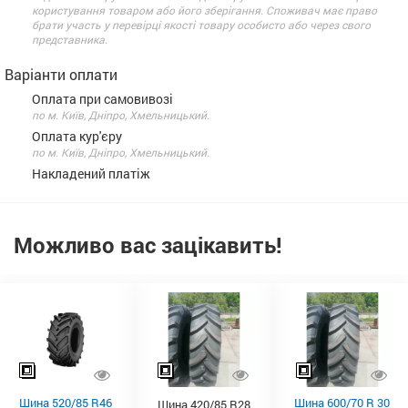
користування товаром або його зберігання. Споживач має право
брати участь у перевірці якості товару особисто або через свого
представника.
Варіанти оплати
Оплата при самовивозі
по м. Київ, Дніпро, Хмельницький.
Оплата кур'єру
по м. Київ, Дніпро, Хмельницький.
Накладений платіж
Можливо вас зацікавить!
Шина 520/85 R46
Шина 600/70 R 30
Шина 420/85 R28