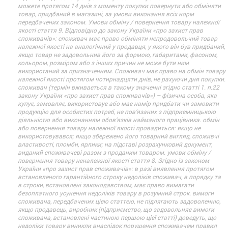
можете протягом 14 днів з моменту покупки повернути або обміняти
товар, придбаний в магазині, за умови виконання всіх норм
передбачених законом. Умови обміну / повернення товару належної
якості стаття 9. Відповідно до закону України «про захист прав
споживачів»: споживач має право обміняти непродовольчий товар
належної якості на аналогічний у продавця, у якого він був придбаний,
якщо товар не задовольнив його за формою, габаритами, фасоном,
кольором, розміром або з інших причин не може бути ним
використаний за призначенням. Споживач має право на обмін товару
належної якості протягом чотирнадцяти днів, не рахуючи дня покупки.
споживач (термін вживається в такому значенні згідно статті 1. п.22
закону України «про захист прав споживачів») – фізична особа, яка
купує, замовляє, використовує або має намір придбати чи замовити
продукцію для особистих потреб, не пов’язаних з підприємницькою
діяльністю або виконанням обов’язків найманого працівника. обмін
або повернення товару належної якості провадиться: якщо не
використовувався; якщо збережено його товарний вигляд, споживчі
властивості, пломби, ярлики; на підставі розрахунковий документ,
виданий споживачеві разом з проданим товаром. умови обміну /
повернення товару неналежної якості стаття 8. Згідно із законом
України «про захист прав споживачів»: в разі виявлення протягом
встановленого гарантійного строку недоліків споживач, в порядку та
в строки, встановлені законодавством, має право вимагати
безоплатного усунення недоліків товару в розумний строк. вимоги
споживача, передбачених цією статтею, не підлягають задоволенню,
якщо продавець, виробник (підприємство, що задовольняє вимоги
споживача, встановлені частиною першою цієї статті) доведуть, що
недоліки товару виникли внаслідок порушення споживачем правил