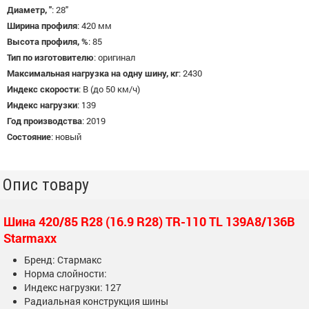
Диаметр, "
:
28"
Ширина профиля
:
420 мм
Высота профиля, %
:
85
Тип по изготовителю
:
оригинал
Максимальная нагрузка на одну шину, кг
:
2430
Индекс скорости
:
B (до 50 км/ч)
Индекс нагрузки
:
139
Год производства
:
2019
Состояние
:
новый
Опис товару
Шина 420/85 R28 (16.9 R28) TR-110 TL 139A8/136B
Starmaxx
Бренд: Стармакс
Норма слойности:
Индекс нагрузки: 127
Радиальная конструкция шины