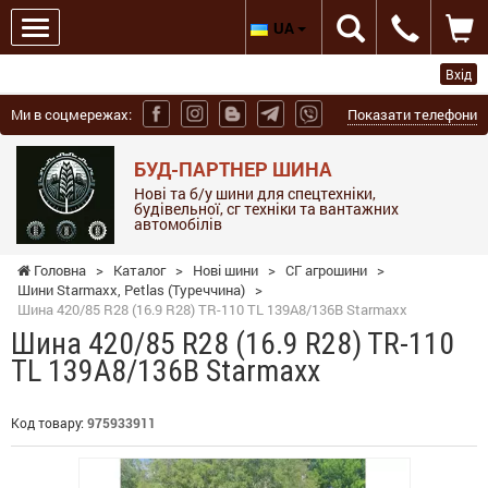
UA
Вхід
Ми в соцмережах:
Показати телефони
БУД-ПАРТНЕР ШИНА
Нові та б/у шини для спецтехніки,
будівельної, сг техніки та вантажних
автомобілів
Головна
>
Каталог
>
Нові шини
>
СГ агрошини
>
Шини Starmaxx, Petlas (Туреччина)
>
Шина 420/85 R28 (16.9 R28) TR-110 TL 139A8/136B Starmaxx
Шина 420/85 R28 (16.9 R28) TR-110
TL 139A8/136B Starmaxx
Код товару:
975933911