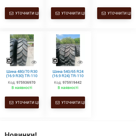
УТОЧНИТИ ЦІНУ
УТОЧНИТИ ЦІНУ
УТОЧНИТИ ЦІНУ
Шина 480/70 R30
Шина 540/65 R24
(16.9 R30) TR-110
(16.9 R24) TR-110
TL 141A8/138B
TL 140D/143A8
Код:
975936970
Код:
975919442
Starmaxx
Starmaxx
В наявності
В наявності
УТОЧНИТИ ЦІНУ
УТОЧНИТИ ЦІНУ
Новинки!