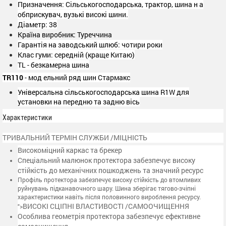
Призначення: Сільськогосподарська, трактор, шина н а
обприскувач, вузькі високі шини.
Діаметр: 38
Країна виробник: Туреччина
Гарантія на заводський шлюб: чотири роки
Клас гуми: середній (краще Китаю)
TL - безкамерна шина
TR110
- мод ельний ряд шин Стармакс
Універсальна сільськогосподарська шина R1W для
установки на передню та задню вісь
Характеристики
ТРИВАЛЬНИЙ ТЕРМІН СЛУЖБИ /МІЦНІСТЬ
Високоміцний каркас та брекер
Спеціальний малюнок протектора забезпечує високу
стійкість до механічних пошкоджень та значний ресурс
Профіль протектора забезпечує високу стійкість до втомливих
руйнувань підканавочного шару. Шина зберігає тягово-зчіпні
характеристики навіть після половинного вироблення ресурсу.
ВИСОКІ СЦІПНІ ВЛАСТИВОСТІ /САМООЧИЩЕННЯ
">
Особлива геометрія протектора забезпечує ефективне