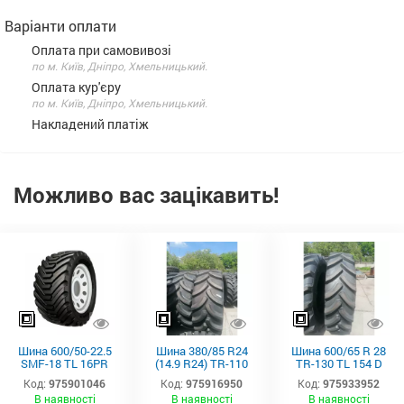
Варіанти оплати
Оплата при самовивозі
по м. Київ, Дніпро, Хмельницький.
Оплата кур'єру
по м. Київ, Дніпро, Хмельницький.
Накладений платіж
Можливо вас зацікавить!
Шина 600/50-22.5
Шина 380/85 R24
Шина 600/65 R 28
SMF-18 TL 16PR
(14.9 R24) TR-110
TR-130 TL 154 D
165A8/161B
TL 131A8/128B
Starmaxx
Код:
975901046
Код:
975916950
Код:
975933952
Starmaxx
Starmaxx
В наявності
В наявності
В наявності