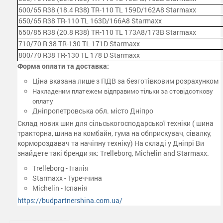
600/65 R38 (18.4 R38) TR-110 TL 159D/162A8 Starmaxx
650/65 R38 TR-110 TL 163D/166A8 Starmaxx
650/85 R38 (20.8 R38) TR-110 TL 173A8/173B Starmaxx
710/70 R 38 TR-130 TL 171D Starmaxx
800/70 R38 TR-130 TL 178 D Starmaxx
Форма оплати та доставка:
Ціна вказана лише з ПДВ за безготівковим розрахунком
Накладеним платежем відправимо тільки за стовідсоткову
оплату
Дніпропетровська обл. місто Дніпро
Склад нових шин для сільськогосподарської техніки ( шина
тракторна, шина на комбайн, гума на обприскувач, сівалку,
кормороздавач та начіпну техніку) На складі у Дніпрі Ви
знайдете такі бренди як: Trelleborg, Michelin and Starmaxx.
Trelleborg - Італія
Starmaxx - Туреччина
Michelin - Іспанія
https://budpartnershina.com.ua/