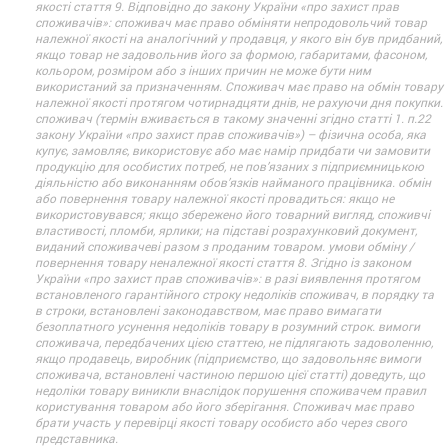
якості стаття 9. Відповідно до закону України «про захист прав
споживачів»: споживач має право обміняти непродовольчий товар
належної якості на аналогічний у продавця, у якого він був придбаний,
якщо товар не задовольнив його за формою, габаритами, фасоном,
кольором, розміром або з інших причин не може бути ним
використаний за призначенням. Споживач має право на обмін товару
належної якості протягом чотирнадцяти днів, не рахуючи дня покупки.
споживач (термін вживається в такому значенні згідно статті 1. п.22
закону України «про захист прав споживачів») – фізична особа, яка
купує, замовляє, використовує або має намір придбати чи замовити
продукцію для особистих потреб, не пов’язаних з підприємницькою
діяльністю або виконанням обов’язків найманого працівника. обмін
або повернення товару належної якості провадиться: якщо не
використовувався; якщо збережено його товарний вигляд, споживчі
властивості, пломби, ярлики; на підставі розрахунковий документ,
виданий споживачеві разом з проданим товаром. умови обміну /
повернення товару неналежної якості стаття 8. Згідно із законом
України «про захист прав споживачів»: в разі виявлення протягом
встановленого гарантійного строку недоліків споживач, в порядку та
в строки, встановлені законодавством, має право вимагати
безоплатного усунення недоліків товару в розумний строк. вимоги
споживача, передбачених цією статтею, не підлягають задоволенню,
якщо продавець, виробник (підприємство, що задовольняє вимоги
споживача, встановлені частиною першою цієї статті) доведуть, що
недоліки товару виникли внаслідок порушення споживачем правил
користування товаром або його зберігання. Споживач має право
брати участь у перевірці якості товару особисто або через свого
представника.