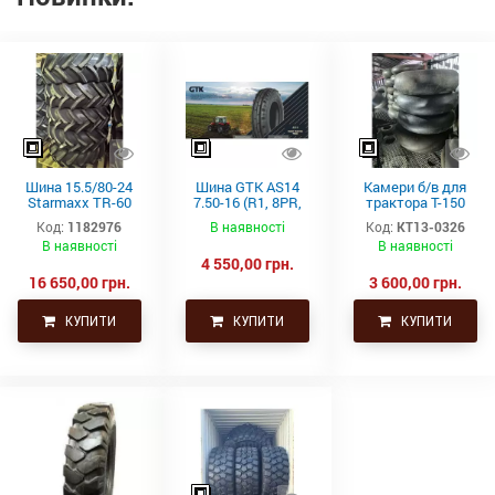
Шина 15.5/80-24
Шина GTK AS14
Камери б/в для
Starmaxx TR-60
7.50-16 (R1, 8PR,
трактора Т-150
(16PR, 163A8, TL)
TT)
21.3-24 (530-610)
Код:
1182976
В наявності
Код:
КТ13-0326
СНГ товсті
В наявності
В наявності
4 550,00 грн.
16 650,00 грн.
3 600,00 грн.
КУПИТИ
КУПИТИ
КУПИТИ