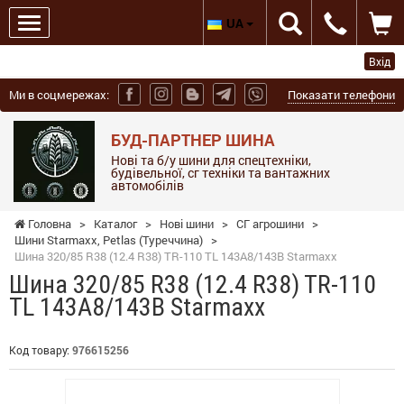
UA
Вхід
Ми в соцмережах:
Показати телефони
БУД-ПАРТНЕР ШИНА
Нові та б/у шини для спецтехніки,
будівельної, сг техніки та вантажних
автомобілів
Головна
>
Каталог
>
Нові шини
>
СГ агрошини
>
Шини Starmaxx, Petlas (Туреччина)
>
Шина 320/85 R38 (12.4 R38) TR-110 TL 143A8/143B Starmaxx
Шина 320/85 R38 (12.4 R38) TR-110
TL 143A8/143B Starmaxx
Код товару:
976615256