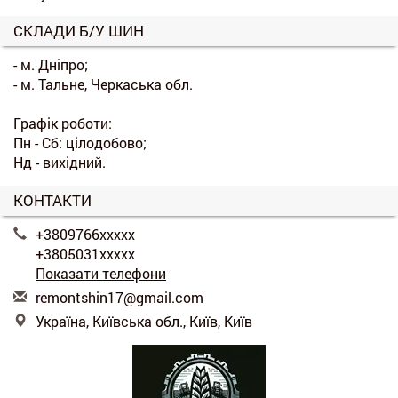
СКЛАДИ Б/У ШИН
- м. Дніпро;
- м. Тальне, Черкаська обл.
Графік роботи:
Пн - Сб: цілодобово;
Нд - вихідний.
КОНТАКТИ
+3809766xxxxx
+3805031xxxxx
Показати телефони
r
emo
nts
hin
17@
gma
il.
com
Україна, Київська обл., Київ, Київ