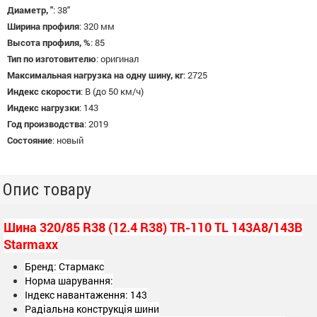
Диаметр, "
:
38"
Ширина профиля
:
320 мм
Высота профиля, %
:
85
Тип по изготовителю
:
оригинал
Максимальная нагрузка на одну шину, кг
:
2725
Индекс скорости
:
B (до 50 км/ч)
Индекс нагрузки
:
143
Год производства
:
2019
Состояние
:
новый
Опис товару
Шина 320/85 R38 (12.4 R38) TR-110 TL 143A8/143B
Starmaxx
Бренд: Стармакс
Норма шарування:
Індекс навантаження: 143
Радіальна конструкція шини