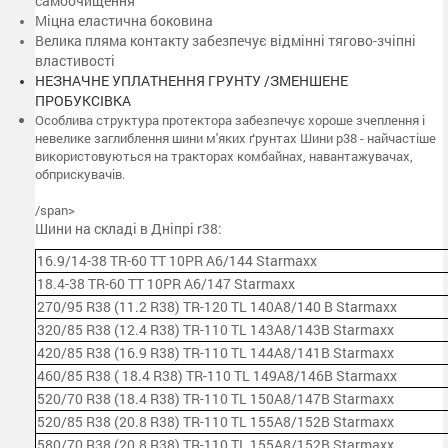
самоочищення
Міцна еластична боковина
Велика пляма контакту забезпечує відмінні тягово-зчіпні
властивості
НЕЗНАЧНЕ УПЛАТНЕННЯ ГРУНТУ /ЗМЕНШЕНЕ
ПРОБУКСІВКА
Особлива структура протектора забезпечує хороше зчеплення і
невелике заглиблення шини м'яких ґрунтах Шини р38 - найчастіше
використовуються на тракторах комбайнах, навантажувачах,
обприскувачів.
/span>
Шини на складі в Дніпрі r38:
16.9/14-38 TR-60 TT 10PR A6/144 Starmaxx
18.4-38 TR-60 TT 10PR A6/147 Starmaxx
270/95 R38 (11.2 R38) TR-120 TL 140A8/140 B Starmaxx
320/85 R38 (12.4 R38) TR-110 TL 143A8/143B Starmaxx
420/85 R38 (16.9 R38) TR-110 TL 144A8/141B Starmaxx
460/85 R38 ( 18.4 R38) TR-110 TL 149A8/146B Starmaxx
520/70 R38 (18.4 R38) TR-110 TL 150A8/147B Starmaxx
520/85 R38 (20.8 R38) TR-110 TL 155A8/152B Starmaxx
580/70 R38 (20.8 R38) TR-110 TL 155A8/152B Starmaxx