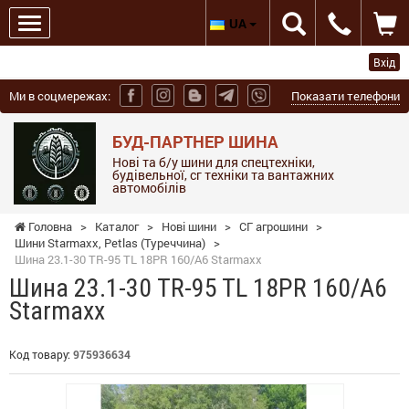
UA
Вхід
Ми в соцмережах:
Показати телефони
БУД-ПАРТНЕР ШИНА
Нові та б/у шини для спецтехніки,
будівельної, сг техніки та вантажних
автомобілів
Головна
>
Каталог
>
Нові шини
>
СГ агрошини
>
Шини Starmaxx, Petlas (Туреччина)
>
Шина 23.1-30 TR-95 TL 18PR 160/A6 Starmaxx
Шина 23.1-30 TR-95 TL 18PR 160/A6
Starmaxx
Код товару:
975936634