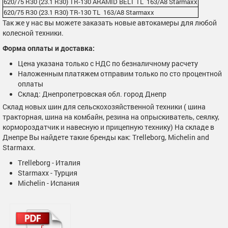
620/75 R30 (23.1 R30) TR-130 ARAMID BELT TL 163/A8 Starmaxx
620/75 R30 (23.1 R30) TR-130 TL 163/A8 Starmaxx
Так же у нас вы можете заказать новые автокамеры для любой
колесной техники.
Форма оплаты и доставка:
Цена указана только с НДС по безналичному расчету
Наложенным платяжем отправим только по сто процентной
оплаты
Склад: Днепропетровская обл. город Днепр
Склад новых шин для сельскохозяйственной техники ( шина
тракторная, шина на комбайн, резина на опрыскиватель, сеялку,
кормороздатчик и навесную и прицепную технику) На складе в
Днепре Вы найдете такие бренды как: Trelleborg, Michelin and
Starmaxx.
Trelleborg - Италия
Starmaxx - Турция
Michelin - Испания