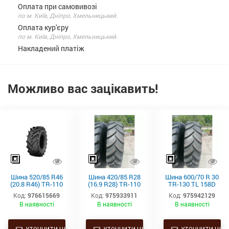
Оплата при самовивозі
по м. Київ, Дніпро, Хмельницький.
Оплата кур'єру
по м. Київ, Дніпро, Хмельницький.
Накладений платіж
Можливо вас зацікавить!
Шина 520/85 R46
Шина 420/85 R28
Шина 600/70 R 30
(20.8 R46) TR-110
(16.9 R28) TR-110
TR-130 TL 158D
TL 158A8/155B
TL 139A8/136B
Starmaxx
Код:
976615669
Код:
975933911
Код:
975942129
Starmaxx
Starmaxx
В наявності
В наявності
В наявності