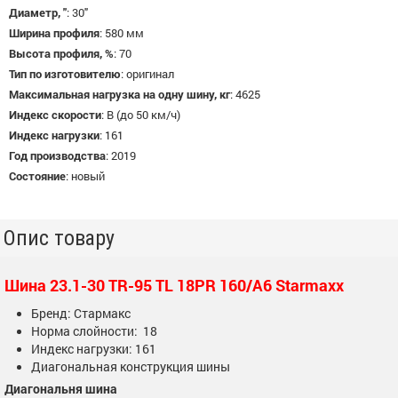
Диаметр, "
:
30"
Ширина профиля
:
580 мм
Высота профиля, %
:
70
Тип по изготовителю
:
оригинал
Максимальная нагрузка на одну шину, кг
:
4625
Индекс скорости
:
B (до 50 км/ч)
Индекс нагрузки
:
161
Год производства
:
2019
Состояние
:
новый
Опис товару
Шина 23.1-30 TR-95 TL 18PR 160/A6 Starmaxx
Бренд: Стармакс
Норма слойности: 18
Индекс нагрузки: 161
Диагональная конструкция шины
Диагональня шина