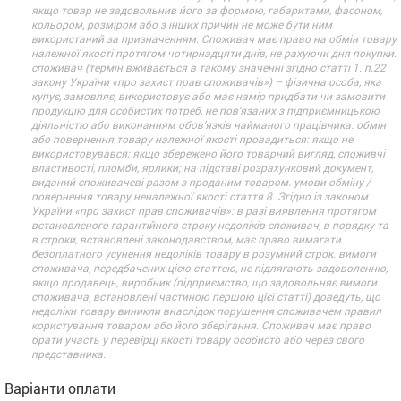
якщо товар не задовольнив його за формою, габаритами, фасоном,
кольором, розміром або з інших причин не може бути ним
використаний за призначенням. Споживач має право на обмін товару
належної якості протягом чотирнадцяти днів, не рахуючи дня покупки.
споживач (термін вживається в такому значенні згідно статті 1. п.22
закону України «про захист прав споживачів») – фізична особа, яка
купує, замовляє, використовує або має намір придбати чи замовити
продукцію для особистих потреб, не пов’язаних з підприємницькою
діяльністю або виконанням обов’язків найманого працівника. обмін
або повернення товару належної якості провадиться: якщо не
використовувався; якщо збережено його товарний вигляд, споживчі
властивості, пломби, ярлики; на підставі розрахунковий документ,
виданий споживачеві разом з проданим товаром. умови обміну /
повернення товару неналежної якості стаття 8. Згідно із законом
України «про захист прав споживачів»: в разі виявлення протягом
встановленого гарантійного строку недоліків споживач, в порядку та
в строки, встановлені законодавством, має право вимагати
безоплатного усунення недоліків товару в розумний строк. вимоги
споживача, передбачених цією статтею, не підлягають задоволенню,
якщо продавець, виробник (підприємство, що задовольняє вимоги
споживача, встановлені частиною першою цієї статті) доведуть, що
недоліки товару виникли внаслідок порушення споживачем правил
користування товаром або його зберігання. Споживач має право
брати участь у перевірці якості товару особисто або через свого
представника.
Варіанти оплати