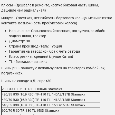
плюсы - (дешевле в ремонте, крепче боковая часть шины,
дешевле чем радиальная)
минуса - ( жесткая, нет гибкости бортового кольца, меньше пятно
контакта, возможность пробуксовки колеса)
Назначение: Сельскохозяйственная, погрузчик, комбайн
задняя шина, трактор
Диаметр: 30
Страна производитель: Турция
Гарантия на заводской брак: четыре года
Класс резины: средний (лучше Китая)
TL - безкамерная шина
Шины р30 - зачастую используются на тракторах комбайнах,
погрузчиках.
Шины на складе в Днепре r30
23.1-30 TR-95 TL 18PR 160/A6 Starmaxx
420/85 R30 (16.9 R30) TR-110 TL 140A8/137B Starmaxx
480/70 R30 (16.9 R30) TR-110 TL 141A8/138B Starmaxx
540/65 R30 (16.9 R30) TR-110 TL 150D/153A8 Starmaxx
600/70 R 30 TR-130 TL 158D Starmaxx