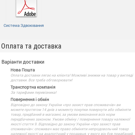
Система Здвоювання
Оплата та доставка
Варіанти доставки
Нова Пошта
Оплата доставки лягає на клієнта! Можливі знижки на товар у вигляді
доставки. Все треба обговорювати!
Транспортна компанія
За тарифами перевізника!
Повернення і обмін
Відповідно до закону України «про захист прав споживачів» ви
можете протягом 14 днів з моменту покупки повернути або обміняти
товар, придбаний в магазині, за умови виконання всіх норм
передбачених законом. Умови обміну / повернення товару належної
якості стаття 9. Відповідно до закону України «про захист прав
споживачів»: споживач має право обміняти непродовольчий товар
належної якості на аналогічний у продавця, у якого він був придбаний,