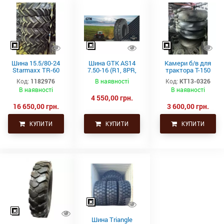
Шина 15.5/80-24
Шина GTK AS14
Камери б/в для
Starmaxx TR-60
7.50-16 (R1, 8PR,
трактора Т-150
(16PR, 163A8, TL)
TT)
21.3-24 (530-610)
Код:
1182976
В наявності
Код:
КТ13-0326
СНГ товсті
В наявності
В наявності
4 550,00 грн.
16 650,00 грн.
3 600,00 грн.
КУПИТИ
КУПИТИ
КУПИТИ
Шина Triangle