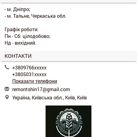
- м. Дніпро;
- м. Тальне, Черкаська обл.
Графік роботи:
Пн - Сб: цілодобово;
Нд - вихідний.
КОНТАКТИ
+3809766xxxxx
+3805031xxxxx
Показати телефони
r
emo
nts
hin
17@
gma
il.
com
Україна, Київська обл., Київ, Київ