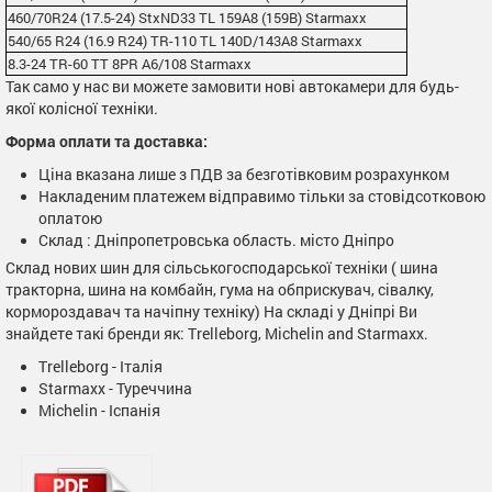
460/70R24 (17.5-24) StxND33 TL 159A8 (159B) Starmaxx
540/65 R24 (16.9 R24) TR-110 TL 140D/143A8 Starmaxx
8.3-24 TR-60 TT 8PR A6/108 Starmaxx
Так само у нас ви можете замовити нові автокамери для будь-
якої колісної техніки.
Форма оплати та доставка:
Ціна вказана лише з ПДВ за безготівковим розрахунком
Накладеним платежем відправимо тільки за стовідсотковою
оплатою
Склад : Дніпропетровська область. місто Дніпро
Склад нових шин для сільськогосподарської техніки ( шина
тракторна, шина на комбайн, гума на обприскувач, сівалку,
кормороздавач та начіпну техніку) На складі у Дніпрі Ви
знайдете такі бренди як: Trelleborg, Michelin and Starmaxx.
Trelleborg - Італія
Starmaxx - Туреччина
Michelin - Іспанія