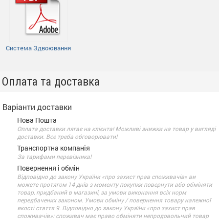
Система Здвоювання
Оплата та доставка
Варіанти доставки
Нова Пошта
Оплата доставки лягає на клієнта! Можливі знижки на товар у вигляді
доставки. Все треба обговорювати!
Транспортна компанія
За тарифами перевізника!
Повернення і обмін
Відповідно до закону України «про захист прав споживачів» ви
можете протягом 14 днів з моменту покупки повернути або обміняти
товар, придбаний в магазині, за умови виконання всіх норм
передбачених законом. Умови обміну / повернення товару належної
якості стаття 9. Відповідно до закону України «про захист прав
споживачів»: споживач має право обміняти непродовольчий товар