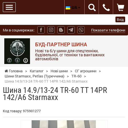
UA
Вхід
Ми в соцмережах:
Показати телефони
БУД-ПАРТНЕР ШИНА
Нові та б/у шини для спецтехніки,
будівельної, сг техніки та вантажних
автомобілів
Головна
>
Каталог
>
Нові шини
>
СГ агрошини
>
Шини Starmaxx, Petlas (Туреччина)
>
TR-60
>
Шина 14.9/13-24 TR-60 TT 14PR 142/A6 Starmaxx
Шина 14.9/13-24 TR-60 TT 14PR
142/A6 Starmaxx
Код товару:
975901277