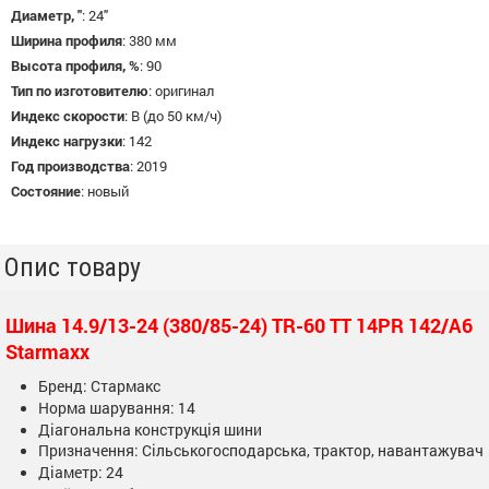
Диаметр, "
:
24"
Ширина профиля
:
380 мм
Высота профиля, %
:
90
Тип по изготовителю
:
оригинал
Индекс скорости
:
B (до 50 км/ч)
Индекс нагрузки
:
142
Год производства
:
2019
Состояние
:
новый
Опис товару
Шина 14.9/13-24 (380/85-24) TR-60 TT 14PR 142/A6
Starmaxx
Бренд: Стармакс
Норма шарування: 14
Діагональна конструкція шини
Призначення: Сільськогосподарська, трактор, навантажувач
Діаметр: 24