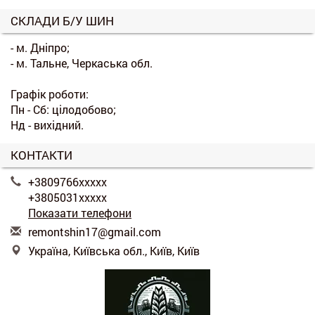
СКЛАДИ Б/У ШИН
- м. Дніпро;
- м. Тальне, Черкаська обл.
Графік роботи:
Пн - Сб: цілодобово;
Нд - вихідний.
КОНТАКТИ
+3809766xxxxx
+3805031xxxxx
Показати телефони
r
emo
nts
hin
17@
gma
il.
com
Україна, Київська обл., Київ, Київ