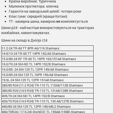
Країна виробник: Туреччина
Малюнок протектора: ключка
Гарантія на заводський шлюб: чотири роки
Клас гуми: середній (краще Китаю)
TТ - камерна шина, камерою
не
комплектується
Шини р24 - найчастіше використовуються на тракторах
комбайнах, навантажувачах.
Шини на складі в Дніпрі r24
11.2-24 TR-60 TT 8PR A6/116 Starmaxx
14.9/13-24 TR-60 TT 14PR 142/A6 Starmaxx
15.5/80-24 RF TR-60 TL 16PR 163/151A8 Starmaxx
16.0/70-24 SM-ND TL 14PR 152/B Starmaxx
16.5/85- 24 SM-125 TL 12PR 149/A8 Starmaxx
16.5/85-24 SM-125 TL 16PR 156/A8 Starmaxx
19.5L-24 SM-125 TL 12PR 151A8 Starmaxx
280/85 R24 (11.2 R24) TR-110 TL 115A8/112B Starmaxx
380/85 R24 (14.9 R24) TR-110 TL 131A8/128B Starmaxx
405/70-24 SM-ND TL 14PR 152/B Starmaxx
420/70 R24 (14.9 R24) TR-110 TL 130 A8/127B Starmaxx
440/80-24 SM-125 TL 12PR 149/A8L2 Starmaxx
460/70R24 ( 17.5-24) StxND31 TL 159A8 (159B) Starmaxx