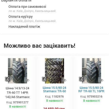
Оплата при самовивозі
по м. Київ, Дніпро, Хмельницький.
Оплата кур'єру
по м. Київ, Дніпро, Хмельницький.
Накладений платіж
Можливо вас зацікавить!
Шина 15.5/80-24
Шина 15.5/80-24
Шина 14.9/13-24
Starmaxx TR-60
RF TR-60 TL 16PR
TR-60 TT 14PR
(16PR, 163A8, TL)
163/151A8
Код:
1182976
Код:
975903216
142/A6 Starmaxx
Starmaxx
В наявності
В наявності
Код:
975901277
В наявності
16 650,00 грн.