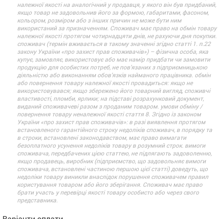
належної якості на аналогічний у продавця, у якого він був придбаний,
якщо товар не задовольнив його за формою, габаритами, фасоном,
кольором, розміром або з інших причин не може бути ним
використаний за призначенням. Споживач має право на обмін товару
належної якості протягом чотирнадцяти днів, не рахуючи дня покупки.
споживач (термін вживається в такому значенні згідно статті 1. п.22
закону України «про захист прав споживачів») – фізична особа, яка
купує, замовляє, використовує або має намір придбати чи замовити
продукцію для особистих потреб, не пов’язаних з підприємницькою
діяльністю або виконанням обов’язків найманого працівника. обмін
або повернення товару належної якості провадиться: якщо не
використовувався; якщо збережено його товарний вигляд, споживчі
властивості, пломби, ярлики; на підставі розрахунковий документ,
виданий споживачеві разом з проданим товаром. умови обміну /
повернення товару неналежної якості стаття 8. Згідно із законом
України «про захист прав споживачів»: в разі виявлення протягом
встановленого гарантійного строку недоліків споживач, в порядку та
в строки, встановлені законодавством, має право вимагати
безоплатного усунення недоліків товару в розумний строк. вимоги
споживача, передбачених цією статтею, не підлягають задоволенню,
якщо продавець, виробник (підприємство, що задовольняє вимоги
споживача, встановлені частиною першою цієї статті) доведуть, що
недоліки товару виникли внаслідок порушення споживачем правил
користування товаром або його зберігання. Споживач має право
брати участь у перевірці якості товару особисто або через свого
представника.
Варіанти оплати