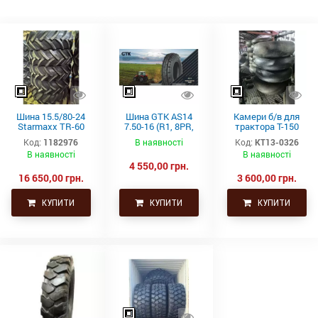
Шина 15.5/80-24
Шина GTK AS14
Камери б/в для
Starmaxx TR-60
7.50-16 (R1, 8PR,
трактора Т-150
(16PR, 163A8, TL)
TT)
21.3-24 (530-610)
Код:
1182976
В наявності
Код:
КТ13-0326
СНГ товсті
В наявності
В наявності
4 550,00 грн.
16 650,00 грн.
3 600,00 грн.
КУПИТИ
КУПИТИ
КУПИТИ