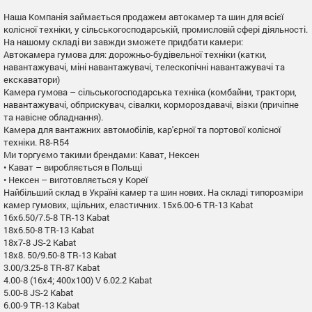
Наша Компанія займається продажем автокамер та шин для всієї
колісної техніки, у сільськогосподарській, промисловій сфері діяльності.
На нашому складі ви завжди зможете придбати камери:
Автокамера гумова для: дорожньо-будівельної техніки (катки,
навантажувачі, міні навантажувачі, телескопічні навантажувачі та
екскаватори)
Камера гумова – сільськогосподарська техніка (комбайни, трактори,
навантажувачі, обприскувач, сівалки, кормороздавачі, візки (причіпне
та навісне обладнання).
Камера для вантажних автомобілів, кар'єрної та портової колісної
техніки. R8-R54
Ми торгуємо такими брендами: Кават, Нексен
• Кават – виробляється в Польщі
• Нексен – виготовляється у Кореї
Найбільший склад в Україні камер та шин нових. На складі типорозміри
камер гумових, щільних, еластичних. 15x6.00-6 TR-13 Kabat
16x6.50/7.5-8 TR-13 Kabat
18x6.50-8 TR-13 Kabat
18x7-8 JS-2 Kabat
18x8. 50/9.50-8 TR-13 Kabat
3.00/3.25-8 TR-87 Kabat
4.00-8 (16x4; 400x100) V 6.02.2 Kabat
5.00-8 JS-2 Kabat
6.00-9 TR-13 Kabat