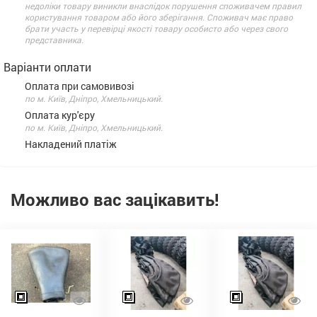
недоліки товару виникли внаслідок порушення споживачем правил
користування товаром або його зберігання. Споживач має право
брати участь у перевірці якості товару особисто або через свого
представника.
Варіанти оплати
Оплата при самовивозі
по м. Київ, Дніпро, Хмельницький.
Оплата кур'єру
по м. Київ, Дніпро, Хмельницький.
Накладений платіж
Можливо вас зацікавить!