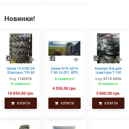
Новинки!
Шина 15.5/80-24
Шина GTK AS14
Камери б/в для
Starmaxx TR-60
7.50-16 (R1, 8PR,
трактора Т-150
(16PR, 163A8, TL)
TT)
21.3-24 (530-610)
Код:
1182976
В наявності
Код:
КТ13-0326
СНГ товсті
В наявності
В наявності
4 550,00 грн.
16 650,00 грн.
3 600,00 грн.
КУПИТИ
КУПИТИ
КУПИТИ