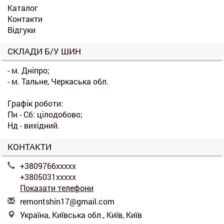
Каталог
Контакти
Відгуки
СКЛАДИ Б/У ШИН
- м. Дніпро;
- м. Тальне, Черкаська обл.
Графік роботи:
Пн - Сб: цілодобово;
Нд - вихідний.
КОНТАКТИ
+3809766xxxxx
+3805031xxxxx
Показати телефони
r
emo
nts
hin
17@
gma
il.
com
Україна, Київська обл., Київ, Київ