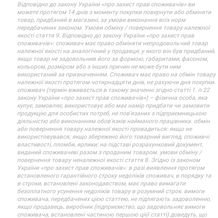
Відповідно до закону України «про захист прав споживачів» ви
можете протягом 14 днів з моменту покупки повернути або обміняти
товар, придбаний в магазині, за умови виконання всіх норм
передбачених законом. Умови обміну / повернення товару належної
якості стаття 9. Відповідно до закону України «про захист прав
споживачів»: споживач має право обміняти непродовольчий товар
належної якості на аналогічний у продавця, у якого він був придбаний,
якщо товар не задовольнив його за формою, габаритами, фасоном,
кольором, розміром або з інших причин не може бути ним
використаний за призначенням. Споживач має право на обмін товару
належної якості протягом чотирнадцяти днів, не рахуючи дня покупки.
споживач (термін вживається в такому значенні згідно статті 1. п.22
закону України «про захист прав споживачів») – фізична особа, яка
купує, замовляє, використовує або має намір придбати чи замовити
продукцію для особистих потреб, не пов’язаних з підприємницькою
діяльністю або виконанням обов’язків найманого працівника. обмін
або повернення товару належної якості провадиться: якщо не
використовувався; якщо збережено його товарний вигляд, споживчі
властивості, пломби, ярлики; на підставі розрахунковий документ,
виданий споживачеві разом з проданим товаром. умови обміну /
повернення товару неналежної якості стаття 8. Згідно із законом
України «про захист прав споживачів»: в разі виявлення протягом
встановленого гарантійного строку недоліків споживач, в порядку та
в строки, встановлені законодавством, має право вимагати
безоплатного усунення недоліків товару в розумний строк. вимоги
споживача, передбачених цією статтею, не підлягають задоволенню,
якщо продавець, виробник (підприємство, що задовольняє вимоги
споживача, встановлені частиною першою цієї статті) доведуть, що