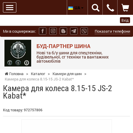
UA
Вхід
Ми в соцмережах:
Показати телефони
БУД-ПАРТНЕР ШИНА
Нові та б/у шини для спецтехніки,
будівельної, сг техніки та вантажних
автомобілів
Головна
>
Каталог
>
Камери для шин
>
Камера для колеса 8.15-15 JS-2 Kabat*
Камера для колеса 8.15-15 JS-2
Kabat*
Код товару:
972757806