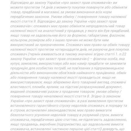
Відповідно до закону України «про захист прав споживачів» ви
можете протягом 14 днів з моменту покупки повернути або обміняти
товар, придбаний в магазині, за умови виконання всіх норм
передбачених законом. Умови обміну / повернення товару належної
якості стаття 9. Відповідно до закону України «про захист прав
споживачів»: споживач має право обміняти непродовольчий товар
належної якості на аналогічний у продавця, у якого він був придбаний,
якщо товар не задовольнив його за формою, габаритами, фасоном,
кольором, розміром або з інших причин не може бути ним
використаний за призначенням. Споживач має право на обмін товару
належної якості протягом чотирнадцяти днів, не рахуючи дня покупки.
споживач (термін вживається в такому значенні згідно статті 1. п.22
закону України «про захист прав споживачів») – фізична особа, яка
купує, замовляє, використовує або має намір придбати чи замовити
продукцію для особистих потреб, не пов’язаних з підприємницькою
діяльністю або виконанням обов’язків найманого працівника. обмін
або повернення товару належної якості провадиться: якщо не
використовувався; якщо збережено його товарний вигляд, споживчі
властивості, пломби, ярлики; на підставі розрахунковий документ,
виданий споживачеві разом з проданим товаром. умови обміну /
повернення товару неналежної якості стаття 8. Згідно із законом
України «про захист прав споживачів»: в разі виявлення протягом
встановленого гарантійного строку недоліків споживач, в порядку та
в строки, встановлені законодавством, має право вимагати
безоплатного усунення недоліків товару в розумний строк. вимоги
споживача, передбачених цією статтею, не підлягають задоволенню,
якщо продавець, виробник (підприємство, що задовольняє вимоги
споживача, встановлені частиною першою цієї статті) доведуть, що