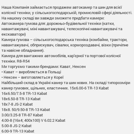
Наша Компанія займається продажем автокамер та шин для всієї
колісної техніки, у сільськогосподарській, промисловій сфері діяльності.
На нашому складі ви завжди зможете придбати камери:
Автокамера гумова для: дорожньо-будівельної техніки (катки,
навантажувачі, міні навантажувачі, телескопічні навантажувачі та
екскаватори)
Камера гумова – сільськогосподарська техніка (комбайни, трактори,
навантажувачі, обприскувач, сівалки, кормороздавачі, візки (причіпне
та навісне обладнання).
Камера для вантажних автомобілів, кар'єрної та портової колісної
техніки. R8-R54
Ми торгуємо такими брендами: Кават, Нексен
• Кават – виробляється в Польщі
• Нексен – виготовляється у Кореї
Найбільший склад в Україні камер та шин нових. На складі типорозміри
камер гумових, щільних, еластичних. 15x6.00-6 TR-13 Kabat
16x6.50/7.5-8 TR-13 Kabat
18x6.50-8 TR-13 Kabat
18x7-8 JS-2 Kabat
18x8. 50/9.50-8 TR-13 Kabat
3.00/3.25-8 TR-87 Kabat
4.00-8 (16x4; 400x100) V 6.02.2 Kabat
5.00-8 JS-2 Kabat
6.00-9 TR-13 Kabat