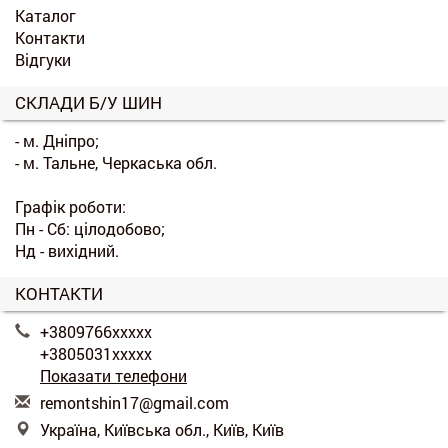
Каталог
Контакти
Відгуки
СКЛАДИ Б/У ШИН
- м. Дніпро;
- м. Тальне, Черкаська обл.
Графік роботи:
Пн - Сб: цілодобово;
Нд - вихідний.
КОНТАКТИ
+3809766xxxxx
+3805031xxxxx
Показати телефони
r
emo
nts
hin
17@
gma
il.
com
Україна, Київська обл., Київ, Київ