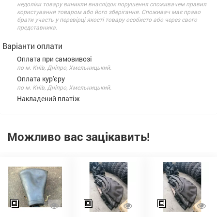
недоліки товару виникли внаслідок порушення споживачем правил
користування товаром або його зберігання. Споживач має право
брати участь у перевірці якості товару особисто або через свого
представника.
Варіанти оплати
Оплата при самовивозі
по м. Київ, Дніпро, Хмельницький.
Оплата кур'єру
по м. Київ, Дніпро, Хмельницький.
Накладений платіж
Можливо вас зацікавить!