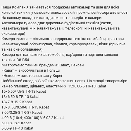
Наша Компанія займається продажем автокамер та шин для всієї
колісної техніки, у сільськогосподарській, промисловій сфері діяльності.
На нашому складі ви завжди зможете придбати камери:
Автокамера гумова для: дорожньо-будівельної техніки (катки,
навантажувачі, міні навантажувачі, телескопічні навантажувачі та
екскаватори)
Камера гумова – сільськогосподарська техніка (комбайни, трактори,
навантажувачі, обприскувач, сівалки, кормороздавачі, візки (причіпне
та навісне обладнання).
Камера для вантажних автомобілів, кар'єрної та портової колісної
техніки. R8-R54
Ми торгуємо такими брендами: Кават, Нексен
• Кават – виробляється в Польщі
• Нексен – виготовляється у Кореї
Найбільший склад в Україні камер та шин нових. На складі типорозміри
камер гумових, щільних, еластичних. 15x6.00-6 TR-13 Kabat
16x6.50/7.5-8 TR-13 Kabat
18x6.50-8 TR-13 Kabat
18x7-8 JS-2 Kabat
18x8. 50/9.50-8 TR-13 Kabat
3.00/3.25-8 TR-87 Kabat
4.00-8 (16x4; 400x100) V 6.02.2 Kabat
5.00-8 JS-2 Kabat
6.00-9 TR-13 Kabat