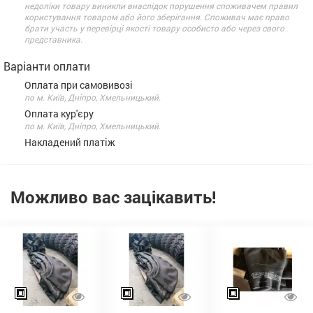
недоліки товару виникли внаслідок порушення споживачем правил
користування товаром або його зберігання. Споживач має право
брати участь у перевірці якості товару особисто або через свого
представника.
Варіанти оплати
Оплата при самовивозі
по м. Київ, Дніпро, Хмельницький.
Оплата кур'єру
по м. Київ, Дніпро, Хмельницький.
Накладений платіж
Можливо вас зацікавить!