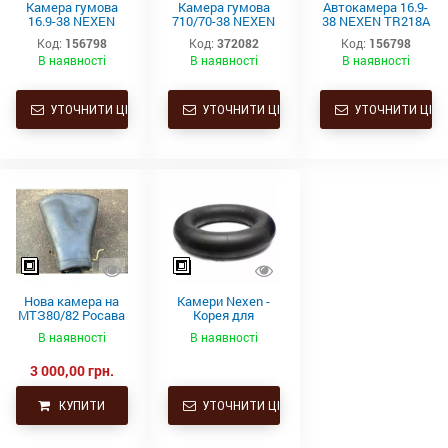
Камера гумова
Камера гумова
Автокамера 16.9-
16.9-38 NEXEN
710/70-38 NEXEN
38 NEXEN TR218A
TR218A (16.9/14-
TR218A (650/85-
(16.9/14-38,
Код:
156798
Код:
372082
Код:
156798
38, 18.4/15-38,
38)
18.4/15-38, 480/70-
В наявності
В наявності
В наявності
480/70-38, 520/70-
38, 520/70-38,
38, 480/85-38,
480/85-38, 380/85-
380/85-38)
38)
УТОЧНИТИ ЦІНУ
УТОЧНИТИ ЦІНУ
УТОЧНИТИ ЦІНУ
Нова камера на
Камери Nexen -
МТЗ80/82 Росава
Корея для
товста 15.5-38
сільгосп- та
В наявності
В наявності
(400-965)
спецтехніки.
Камери гумові
3 000,00 грн.
хорошої якості,
щільні,
підлягають
КУПИТИ
УТОЧНИТИ ЦІНУ
ремонту
(клеяться)