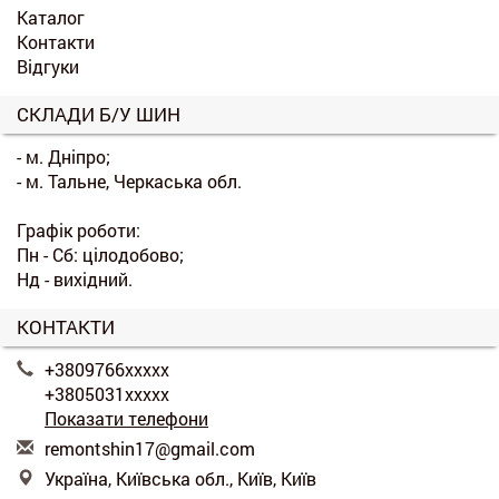
Каталог
Контакти
Відгуки
СКЛАДИ Б/У ШИН
- м. Дніпро;
- м. Тальне, Черкаська обл.
Графік роботи:
Пн - Сб: цілодобово;
Нд - вихідний.
КОНТАКТИ
+3809766xxxxx
+3805031xxxxx
Показати телефони
r
emo
nts
hin
17@
gma
il.
com
Україна, Київська обл., Київ, Київ