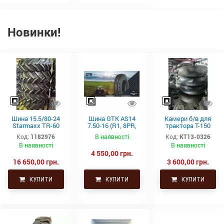
Новинки!
Шина 15.5/80-24
Шина GTK AS14
Камери б/в для
Starmaxx TR-60
7.50-16 (R1, 8PR,
трактора Т-150
(16PR, 163A8, TL)
TT)
21.3-24 (530-610)
Код:
1182976
В наявності
Код:
КТ13-0326
СНГ товсті
В наявності
В наявності
4 550,00 грн.
16 650,00 грн.
3 600,00 грн.
КУПИТИ
КУПИТИ
КУПИТИ