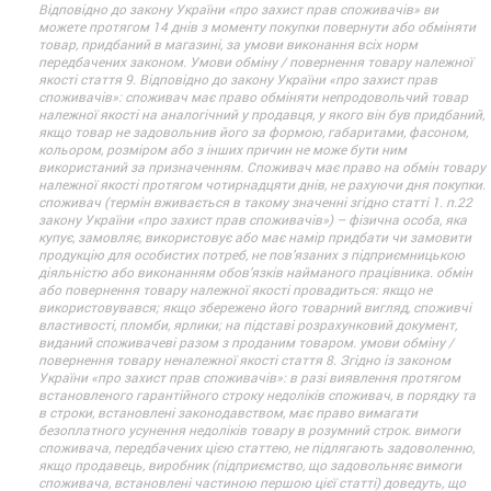
Відповідно до закону України «про захист прав споживачів» ви
можете протягом 14 днів з моменту покупки повернути або обміняти
товар, придбаний в магазині, за умови виконання всіх норм
передбачених законом. Умови обміну / повернення товару належної
якості стаття 9. Відповідно до закону України «про захист прав
споживачів»: споживач має право обміняти непродовольчий товар
належної якості на аналогічний у продавця, у якого він був придбаний,
якщо товар не задовольнив його за формою, габаритами, фасоном,
кольором, розміром або з інших причин не може бути ним
використаний за призначенням. Споживач має право на обмін товару
належної якості протягом чотирнадцяти днів, не рахуючи дня покупки.
споживач (термін вживається в такому значенні згідно статті 1. п.22
закону України «про захист прав споживачів») – фізична особа, яка
купує, замовляє, використовує або має намір придбати чи замовити
продукцію для особистих потреб, не пов’язаних з підприємницькою
діяльністю або виконанням обов’язків найманого працівника. обмін
або повернення товару належної якості провадиться: якщо не
використовувався; якщо збережено його товарний вигляд, споживчі
властивості, пломби, ярлики; на підставі розрахунковий документ,
виданий споживачеві разом з проданим товаром. умови обміну /
повернення товару неналежної якості стаття 8. Згідно із законом
України «про захист прав споживачів»: в разі виявлення протягом
встановленого гарантійного строку недоліків споживач, в порядку та
в строки, встановлені законодавством, має право вимагати
безоплатного усунення недоліків товару в розумний строк. вимоги
споживача, передбачених цією статтею, не підлягають задоволенню,
якщо продавець, виробник (підприємство, що задовольняє вимоги
споживача, встановлені частиною першою цієї статті) доведуть, що