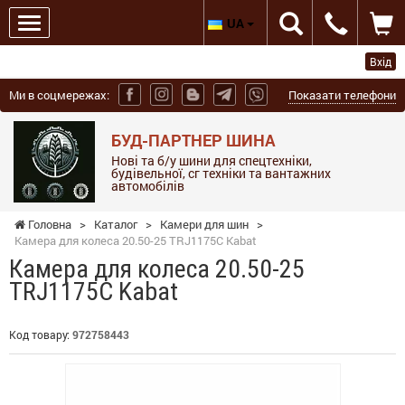
UA
Вхід
Ми в соцмережах:
Показати телефони
БУД-ПАРТНЕР ШИНА
Нові та б/у шини для спецтехніки,
будівельної, сг техніки та вантажних
автомобілів
Головна
>
Каталог
>
Камери для шин
>
Камера для колеса 20.50-25 TRJ1175C Kabat
Камера для колеса 20.50-25
TRJ1175C Kabat
Код товару:
972758443