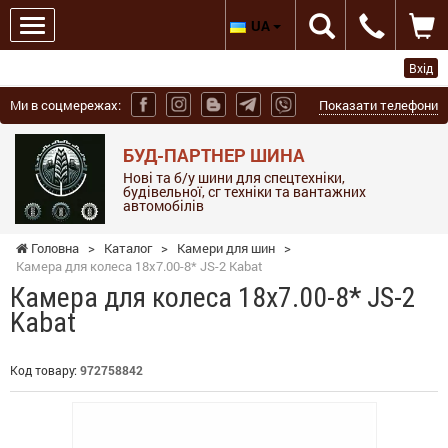
UA
Вхід
Ми в соцмережах:
Показати телефони
БУД-ПАРТНЕР ШИНА
Нові та б/у шини для спецтехніки,
будівельної, сг техніки та вантажних
автомобілів
Головна
>
Каталог
>
Камери для шин
>
Камера для колеса 18x7.00-8* JS-2 Kabat
Камера для колеса 18x7.00-8* JS-2
Kabat
Код товару:
972758842