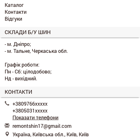
Каталог
Контакти
Відгуки
СКЛАДИ Б/У ШИН
- м. Дніпро;
- м. Тальне, Черкаська обл.
Графік роботи:
Пн - Сб: цілодобово;
Нд - вихідний.
КОНТАКТИ
+3809766xxxxx
+3805031xxxxx
Показати телефони
r
emo
nts
hin
17@
gma
il.
com
Україна, Київська обл., Київ, Київ