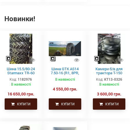
Новинки!
Шина 15.5/80-24
Шина GTK AS14
Камери б/в для
Starmaxx TR-60
7.50-16 (R1, 8PR,
трактора Т-150
(16PR, 163A8, TL)
TT)
21.3-24 (530-610)
Код:
1182976
В наявності
Код:
КТ13-0326
СНГ товсті
В наявності
В наявності
4 550,00 грн.
16 650,00 грн.
3 600,00 грн.
КУПИТИ
КУПИТИ
КУПИТИ