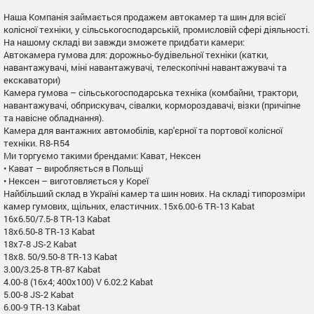
Наша Компанія займається продажем автокамер та шин для всієї
колісної техніки, у сільськогосподарській, промисловій сфері діяльності.
На нашому складі ви завжди зможете придбати камери:
Автокамера гумова для: дорожньо-будівельної техніки (катки,
навантажувачі, міні навантажувачі, телескопічні навантажувачі та
екскаватори)
Камера гумова – сільськогосподарська техніка (комбайни, трактори,
навантажувачі, обприскувач, сівалки, кормороздавачі, візки (причіпне
та навісне обладнання).
Камера для вантажних автомобілів, кар'єрної та портової колісної
техніки. R8-R54
Ми торгуємо такими брендами: Кават, Нексен
• Кават – виробляється в Польщі
• Нексен – виготовляється у Кореї
Найбільший склад в Україні камер та шин нових. На складі типорозміри
камер гумових, щільних, еластичних. 15x6.00-6 TR-13 Kabat
16x6.50/7.5-8 TR-13 Kabat
18x6.50-8 TR-13 Kabat
18x7-8 JS-2 Kabat
18x8. 50/9.50-8 TR-13 Kabat
3.00/3.25-8 TR-87 Kabat
4.00-8 (16x4; 400x100) V 6.02.2 Kabat
5.00-8 JS-2 Kabat
6.00-9 TR-13 Kabat