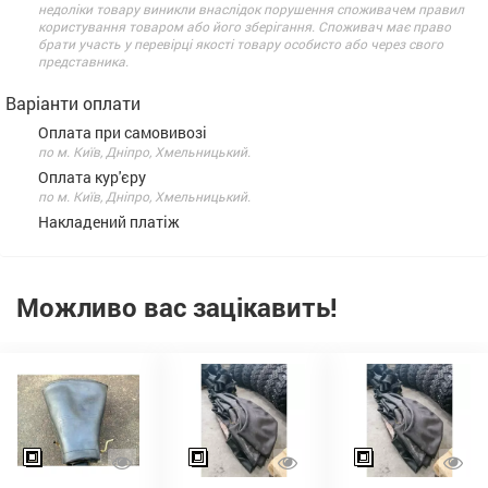
недоліки товару виникли внаслідок порушення споживачем правил
користування товаром або його зберігання. Споживач має право
брати участь у перевірці якості товару особисто або через свого
представника.
Варіанти оплати
Оплата при самовивозі
по м. Київ, Дніпро, Хмельницький.
Оплата кур'єру
по м. Київ, Дніпро, Хмельницький.
Накладений платіж
Можливо вас зацікавить!