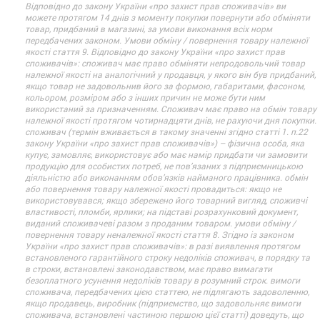
Відповідно до закону України «про захист прав споживачів» ви
можете протягом 14 днів з моменту покупки повернути або обміняти
товар, придбаний в магазині, за умови виконання всіх норм
передбачених законом. Умови обміну / повернення товару належної
якості стаття 9. Відповідно до закону України «про захист прав
споживачів»: споживач має право обміняти непродовольчий товар
належної якості на аналогічний у продавця, у якого він був придбаний,
якщо товар не задовольнив його за формою, габаритами, фасоном,
кольором, розміром або з інших причин не може бути ним
використаний за призначенням. Споживач має право на обмін товару
належної якості протягом чотирнадцяти днів, не рахуючи дня покупки.
споживач (термін вживається в такому значенні згідно статті 1. п.22
закону України «про захист прав споживачів») – фізична особа, яка
купує, замовляє, використовує або має намір придбати чи замовити
продукцію для особистих потреб, не пов’язаних з підприємницькою
діяльністю або виконанням обов’язків найманого працівника. обмін
або повернення товару належної якості провадиться: якщо не
використовувався; якщо збережено його товарний вигляд, споживчі
властивості, пломби, ярлики; на підставі розрахунковий документ,
виданий споживачеві разом з проданим товаром. умови обміну /
повернення товару неналежної якості стаття 8. Згідно із законом
України «про захист прав споживачів»: в разі виявлення протягом
встановленого гарантійного строку недоліків споживач, в порядку та
в строки, встановлені законодавством, має право вимагати
безоплатного усунення недоліків товару в розумний строк. вимоги
споживача, передбачених цією статтею, не підлягають задоволенню,
якщо продавець, виробник (підприємство, що задовольняє вимоги
споживача, встановлені частиною першою цієї статті) доведуть, що