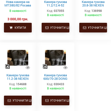
Нова камера на
Камера гумова
Камера гумова
МТЗ80/82 Росава
11.2/12.4-52
20.8-38 NEXEN
товста 15.5-38
NEXEN TR218A
TR218A (580/70-
В наявності
Код:
037055
Код:
136998
(400-965)
(270/95-52, 300/95-
38, 600/65-38,
В наявності
В наявності
52, 11.2-54, 270/95-
650-/65-38)
3 000,00 грн.
54
КУПИТИ
УТОЧНИТИ ЦІНУ
УТОЧНИТИ ЦІНУ
Камера гумова
Камера гумова
11.2-38 NEXEN
600/70-28 DONG
TR218A (11.2/10-
AH TR218A
Код:
154688
Код:
030433
38, 12.4/11-38,
В наявності
В наявності
320/70-38, 360/70-
38, 270/95-38)
УТОЧНИТИ ЦІНУ
УТОЧНИТИ ЦІНУ