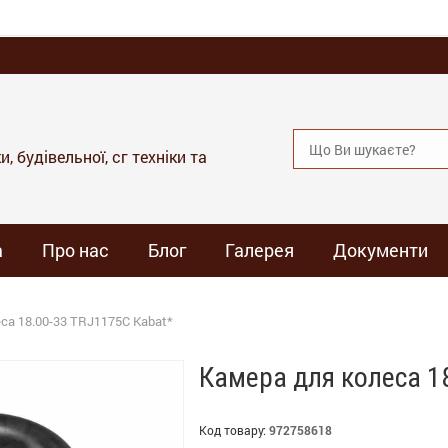
, будівельної, сг техніки та
а
Про нас
Блог
Галерея
Документи
са 18.00-33 TRJ1175C Kabat*
Камера для колеса 1
Код товару:
972758618