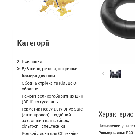
Категорії
Нові шини
Б/В шини, резина, покришки
Камери для шин
Ободна стрічка та Кільце О-
образне
Ремонт великогабаритних шин
(ВГШ) та гусениць
Герметик Heavy Duty Drive Safe
Характерис
(анти-прокол) - надійний
захист шин вантажівок,
Назначение
:
для се
сільгосп і спецтехніки
Размер шины
:
R33
Колісні диски для СГ техніки