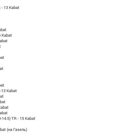
 - 13 Kabat
abat
5 Kabat
abat
t
bat
at
bat
-13 Kabat
at
bat
Kabat
Kabat
-14.5) TR - 15 Kabat
bat (на Газель)