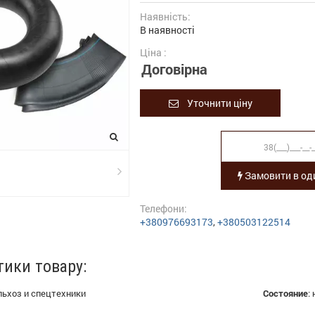
Наявність:
В наявності
Ціна :
Договірна
Уточнити ціну
Замовити в оди
Телефони:
+380976693173
,
+380503122514
тики товару:
льхоз и спецтехники
Состояние
: