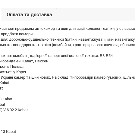
Оплата та доставка
ється продажем автокамер та шин для всієї колісної техніки, у сільсько
 придбати камери:
ля: дорожньо-будівельної техніки (катки, навантажувачі, міні навантажу
ьськогосподарська техніка (комбайни, трактори, навантажувачі, обприскув
х автомобілів, кар'єрної та портової колісної техніки. R8-R54
 брендами: Кават, Нексен
ться в Польщі
яється у Кореї
Україні камер та шин нових. На складі типорозміри камер гумових, щільни
 Kabat
at
3 Kabat
bat
0) V 6.02.2 Kabat
-13 Kabat