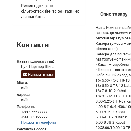
Ремонт двигунів
сільгосптехніки та вантажних
Опис товару
автомобілів
Наша Компанія займа
ви завжди зможете
Автокамера гумова д
Контакти
Камера гумова – сіл
обладнання).
Камера для вантажни
Ми торгуємо такими
Назва підприємства:
• Кават – виробляє
Буд-Партнер Шина
• Нексен – виготовл
Написати нам
Найбільший склад в 
16x6.50/7.5-8 TR-13
Місто:
18x6.50-8 TR-13 Kab
Київ
18x7-8 JS-2 Kabat
Адреса:
18x8. 50/9.50-8 TR-1
Київ
3.00/3.25-8 TR-87 Ka
Телефони:
4.00-8 (16x4; 400x10
+3809766xxxxx
5.00-8 JS-2 Kabat
+3805031xxxxx
6.00-9 TR-13 Kabat
Показати телефони
6.00-9 JS-2 Kabat
20X8.00/10.00-10 TR
Контактна особа: