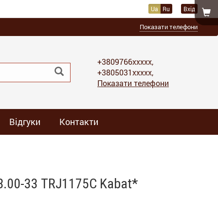
Ua
Ru
Вхід
Показати телефони
+3809766xxxxx,
+3805031xxxxx,
Показати телефони
Відгуки
Контакти
8.00-33 TRJ1175C Kabat*