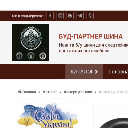
Ми в соцмережах:
БУД-ПАРТНЕР ШИНА
Нові та б/у шини для спецтехніки
вантажних автомобілів
КАТАЛОГ
Головн
Головна
>
Каталог
>
Камери для шин
>
Камера для коле