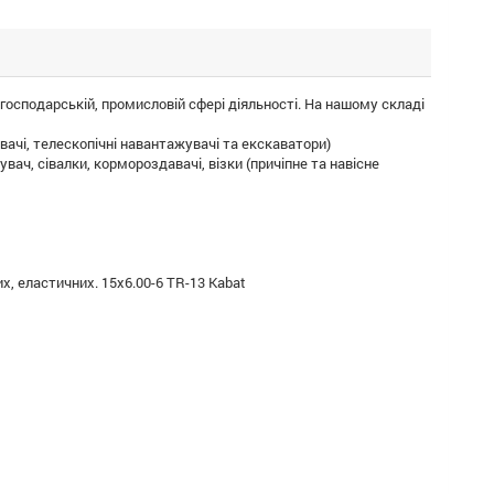
господарській, промисловій сфері діяльності. На нашому складі
вачі, телескопічні навантажувачі та екскаватори)
ач, сівалки, кормороздавачі, візки (причіпне та навісне
х, еластичних. 15x6.00-6 TR-13 Kabat