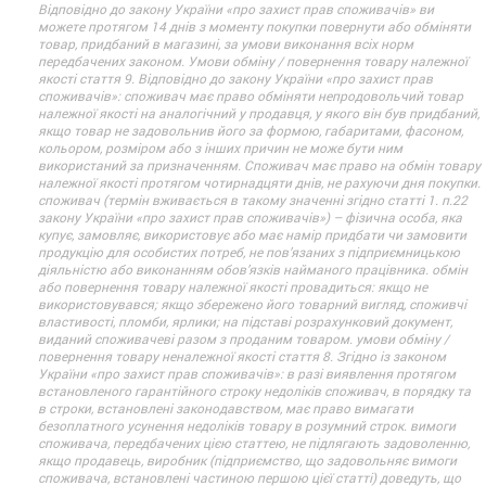
Відповідно до закону України «про захист прав споживачів» ви
можете протягом 14 днів з моменту покупки повернути або обміняти
товар, придбаний в магазині, за умови виконання всіх норм
передбачених законом. Умови обміну / повернення товару належної
якості стаття 9. Відповідно до закону України «про захист прав
споживачів»: споживач має право обміняти непродовольчий товар
належної якості на аналогічний у продавця, у якого він був придбаний,
якщо товар не задовольнив його за формою, габаритами, фасоном,
кольором, розміром або з інших причин не може бути ним
використаний за призначенням. Споживач має право на обмін товару
належної якості протягом чотирнадцяти днів, не рахуючи дня покупки.
споживач (термін вживається в такому значенні згідно статті 1. п.22
закону України «про захист прав споживачів») – фізична особа, яка
купує, замовляє, використовує або має намір придбати чи замовити
продукцію для особистих потреб, не пов’язаних з підприємницькою
діяльністю або виконанням обов’язків найманого працівника. обмін
або повернення товару належної якості провадиться: якщо не
використовувався; якщо збережено його товарний вигляд, споживчі
властивості, пломби, ярлики; на підставі розрахунковий документ,
виданий споживачеві разом з проданим товаром. умови обміну /
повернення товару неналежної якості стаття 8. Згідно із законом
України «про захист прав споживачів»: в разі виявлення протягом
встановленого гарантійного строку недоліків споживач, в порядку та
в строки, встановлені законодавством, має право вимагати
безоплатного усунення недоліків товару в розумний строк. вимоги
споживача, передбачених цією статтею, не підлягають задоволенню,
якщо продавець, виробник (підприємство, що задовольняє вимоги
споживача, встановлені частиною першою цієї статті) доведуть, що