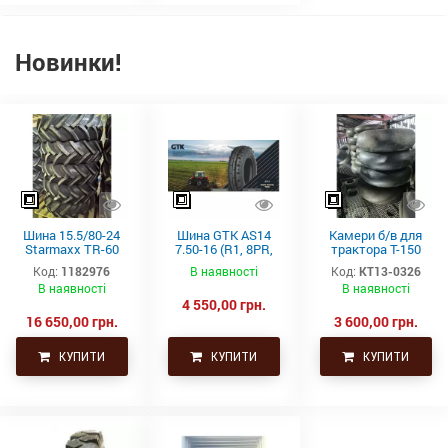
Новинки!
Шина 15.5/80-24
Шина GTK AS14
Камери б/в для
Starmaxx TR-60
7.50-16 (R1, 8PR,
трактора Т-150
(16PR, 163A8, TL)
TT)
21.3-24 (530-610)
Код:
1182976
В наявності
Код:
КТ13-0326
СНГ товсті
В наявності
В наявності
4 550,00 грн.
16 650,00 грн.
3 600,00 грн.
КУПИТИ
КУПИТИ
КУПИТИ