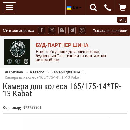
UA
Вхід
Ми в соцмережах:
Показати телефони
БУД-ПАРТНЕР ШИНА
Нові та б/у шини для спецтехніки,
будівельної, сг техніки та вантажних
автомобілів
Головна
>
Каталог
>
Камери для шин
>
Камера для колеса 165/175-14*TR-13 Kabat
Камера для колеса 165/175-14*TR-
13 Kabat
Код товару:
972757701