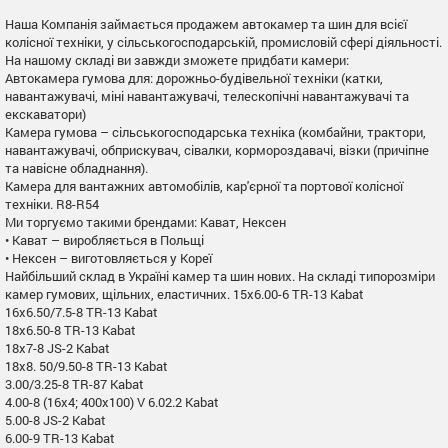
Наша Компанія займається продажем автокамер та шин для всієї
колісної техніки, у сільськогосподарській, промисловій сфері діяльності.
На нашому складі ви завжди зможете придбати камери:
Автокамера гумова для: дорожньо-будівельної техніки (катки,
навантажувачі, міні навантажувачі, телескопічні навантажувачі та
екскаватори)
Камера гумова – сільськогосподарська техніка (комбайни, трактори,
навантажувачі, обприскувач, сівалки, кормороздавачі, візки (причіпне
та навісне обладнання).
Камера для вантажних автомобілів, кар'єрної та портової колісної
техніки. R8-R54
Ми торгуємо такими брендами: Кават, Нексен
• Кават – виробляється в Польщі
• Нексен – виготовляється у Кореї
Найбільший склад в Україні камер та шин нових. На складі типорозміри
камер гумових, щільних, еластичних. 15x6.00-6 TR-13 Kabat
16x6.50/7.5-8 TR-13 Kabat
18x6.50-8 TR-13 Kabat
18x7-8 JS-2 Kabat
18x8. 50/9.50-8 TR-13 Kabat
3.00/3.25-8 TR-87 Kabat
4.00-8 (16x4; 400x100) V 6.02.2 Kabat
5.00-8 JS-2 Kabat
6.00-9 TR-13 Kabat