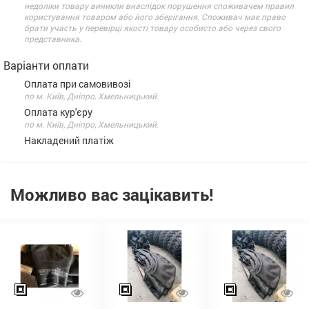
недоліки товару виникли внаслідок порушення споживачем правил
користування товаром або його зберігання. Споживач має право
брати участь у перевірці якості товару особисто або через свого
представника.
Варіанти оплати
Оплата при самовивозі
по м. Київ, Дніпро, Хмельницький.
Оплата кур'єру
по м. Київ, Дніпро, Хмельницький.
Накладений платіж
Можливо вас зацікавить!