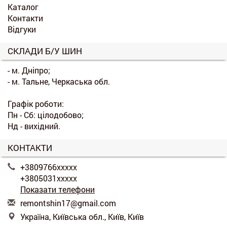
Каталог
Контакти
Відгуки
СКЛАДИ Б/У ШИН
- м. Дніпро;
- м. Тальне, Черкаська обл.
Графік роботи:
Пн - Сб: цілодобово;
Нд - вихідний.
КОНТАКТИ
+3809766xxxxx
+3805031xxxxx
Показати телефони
r
emo
nts
hin
17@
gma
il.
com
Україна, Київська обл., Київ, Київ