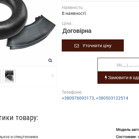
Наявність:
В наявності
Ціна :
Договірна
Уточнити ціну
Замовити в оди
Телефони:
+380976693173
,
+380503122514
тики товару:
Модель авт
льхоз и спецтехники
Состояние
: