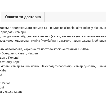
Оплата та доставка
ється продажем автокамер та шин для всієї колісної техніки, у сільсько
 придбати камери:
ля: дорожньо-будівельної техніки (катки, навантажувачі, міні навантажу
ьськогосподарська техніка (комбайни, трактори, навантажувачі, обприскув
х автомобілів, кар'єрної та портової колісної техніки. R8-R54
 брендами: Кават, Нексен
ться в Польщі
яється у Кореї
Україні камер та шин нових. На складі типорозміри камер гумових, щільни
 Kabat
at
3 Kabat
bat
0) V 6.02.2 Kabat