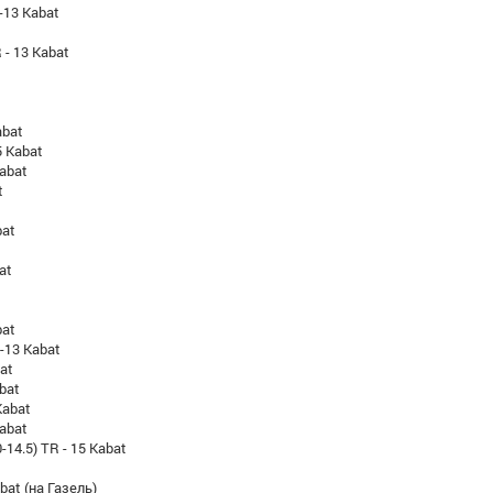
-13 Kabat
 - 13 Kabat
abat
5 Kabat
abat
t
bat
at
bat
-13 Kabat
at
bat
Kabat
Kabat
-14.5) TR - 15 Kabat
bat (на Газель)