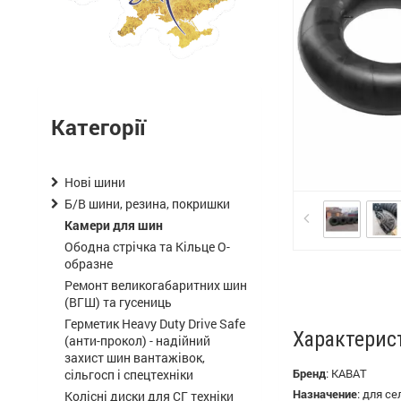
Категорії
Нові шини
Б/В шини, резина, покришки
Камери для шин
Ободна стрічка та Кільце О-
образне
Ремонт великогабаритних шин
(ВГШ) та гусениць
Герметик Heavy Duty Drive Safe
Характерис
(анти-прокол) - надійний
захист шин вантажівок,
Бренд
:
KABAT
сільгосп і спецтехніки
Назначение
:
для се
Колісні диски для СГ техніки