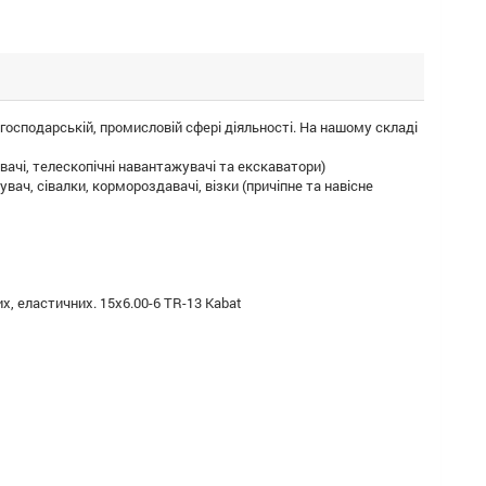
господарській, промисловій сфері діяльності. На нашому складі
вачі, телескопічні навантажувачі та екскаватори)
ач, сівалки, кормороздавачі, візки (причіпне та навісне
х, еластичних. 15x6.00-6 TR-13 Kabat