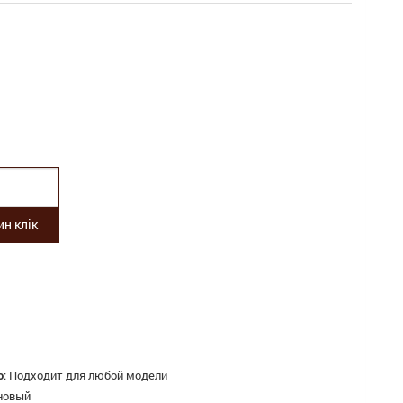
н клік
о
:
Подходит для любой модели
новый