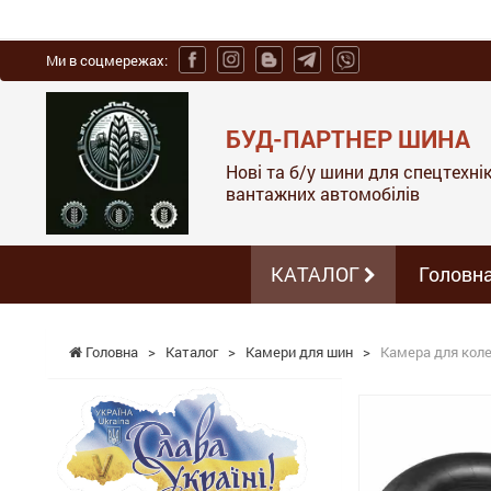
Ми в соцмережах:
БУД-ПАРТНЕР ШИНА
Нові та б/у шини для спецтехніки
вантажних автомобілів
КАТАЛОГ
Головн
Головна
>
Каталог
>
Камери для шин
>
Камера для колес