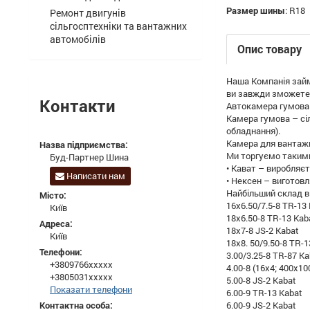
Размер шины
:
R18
Ремонт двигунів
сільгосптехніки та вантажних
автомобілів
Опис товару
Наша Компанія займа
ви завжди зможете
Контакти
Автокамера гумова д
Камера гумова – сіл
обладнання).
Камера для вантажни
Назва підприємства:
Ми торгуємо такими
Буд-Партнер Шина
• Кават – виробляє
Написати нам
• Нексен – виготовл
Найбільший склад в 
Місто:
16x6.50/7.5-8 TR-13
Київ
18x6.50-8 TR-13 Kab
Адреса:
18x7-8 JS-2 Kabat
Київ
18x8. 50/9.50-8 TR-1
Телефони:
3.00/3.25-8 TR-87 Ka
+3809766xxxxx
4.00-8 (16x4; 400x10
+3805031xxxxx
5.00-8 JS-2 Kabat
Показати телефони
6.00-9 TR-13 Kabat
Контактна особа:
6.00-9 JS-2 Kabat