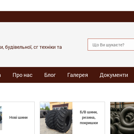
, будівельної, сг техніки та
а
Про нас
Блог
Галерея
Документи
Б/В шини,
Нові шини
резина,
покришки