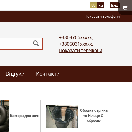
Ua
Ru
Вхід
Показати телефони
+3809766xxxxx,
+3805031xxxxx,
Показати телефони
Відгуки
Контакти
Ободна стрічка
Камери для шин
та Кільце О-
образне