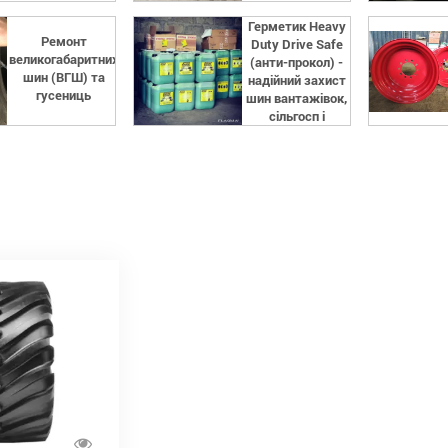
Герметик Heavy
Ремонт
Duty Drive Safe
великогабаритних
(анти-прокол) -
шин (ВГШ) та
надійний захист
гусениць
шин вантажівок,
сільгосп і
спецтехніки