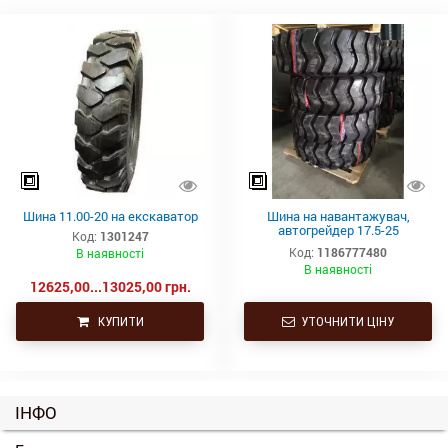
Шина 11.00-20 на екскаватор
Шина на навантажувач,
автогрейдер 17.5-25
Код:
1301247
Rockbuster H-108A (20PR, TT)
Код:
1186777480
В наявності
шинокомплект
В наявності
12625,00...13025,00 грн.
КУПИТИ
УТОЧНИТИ ЦІНУ
ІНФО