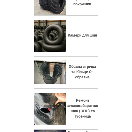
покришки
Камери для шин
Ободна стрічка
та Кільце О-
образне
Ремонт
великогабаритних
шин (ВГШ) та
гусениць