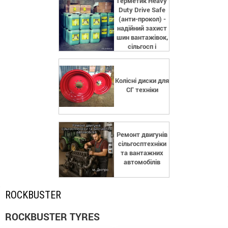
Герметик Heavy
Duty Drive Safe
(анти-прокол) -
надійний захист
шин вантажівок,
сільгосп і
спецтехніки
Колісні диски для
СГ техніки
Ремонт двигунів
сільгосптехніки
та вантажних
автомобілів
ROCKBUSTER
ROCKBUSTER TYRES