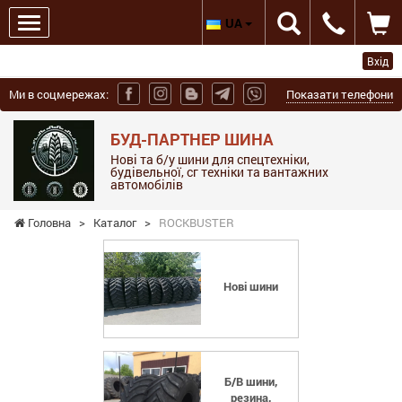
UA
Вхід
Ми в соцмережах:
Показати телефони
БУД-ПАРТНЕР ШИНА
Нові та б/у шини для спецтехніки,
будівельної, сг техніки та вантажних
автомобілів
Головна
>
Каталог
>
ROCKBUSTER
Нові шини
Б/В шини,
резина,