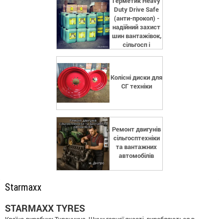
Герметик Heavy
Duty Drive Safe
(анти-прокол) -
надійний захист
шин вантажівок,
сільгосп і
спецтехніки
Колісні диски для
СГ техніки
Ремонт двигунів
сільгосптехніки
та вантажних
автомобілів
Starmaxx
STARMAXX TYRES
Країна-виробник Туреччина. Шини гарної якості, виробляються в