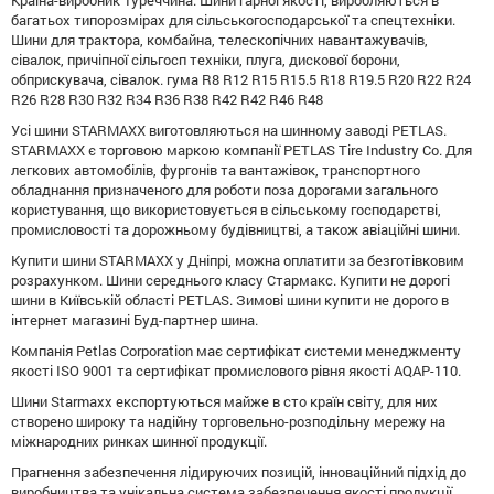
багатьох типорозмірах для сільськогосподарської та спецтехніки.
Шини для трактора, комбайна, телескопічних навантажувачів,
сівалок, причіпної сільгосп техніки, плуга, дискової борони,
обприскувача, сівалок. гума R8 R12 R15 R15.5 R18 R19.5 R20 R22 R24
R26 R28 R30 R32 R34 R36 R38 R42 R42 R46 R48
Усі шини STARMAXX виготовляються на шинному заводі PETLAS.
STARMAXX є торговою маркою компанії PETLAS Tire Industry Co. Для
легкових автомобілів, фургонів та вантажівок, транспортного
обладнання призначеного для роботи поза дорогами загального
користування, що використовується в сільському господарстві,
промисловості та дорожньому будівництві, а також авіаційні шини.
Купити шини STARMAXX у Дніпрі, можна оплатити за безготівковим
розрахунком. Шини середнього класу Стармакс. Купити не дорогі
шини в Київській області PETLAS. Зимові шини купити не дорого в
інтернет магазині Буд-партнер шина.
Компанія Petlas Corporation має сертифікат системи менеджменту
якості ISO 9001 та сертифікат промислового рівня якості AQAP-110.
Шини Starmaxx експортуються майже в сто країн світу, для них
створено широку та надійну торговельно-розподільну мережу на
міжнародних ринках шинної продукції.
Прагнення забезпечення лідируючих позицій, інноваційний підхід до
виробництва та унікальна система забезпечення якості продукції