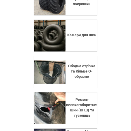
покришки
Камери для шин
Ободна стрічка
та Кільце О-
образне
Ремонт
великогабаритних
шин (ВГШ) та
гусениць