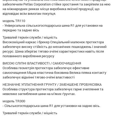
забезпечили Petlas Corporation стійке зростання та закріпили за нею
на міжнародних ринках місце виробника якісної продукції, що
відповідає всім вимогам покупця.
модель TR110
- Універсальна сільськогосподарська шина R1 для установки на
передню та задню вісь
Тривалий термін служби / міцність
Високоміцний каркас і брекер Спеціальний малюнок протектора
забезпечує високу стійкість до механічних пошкоджень і значний
ресурс. Шина зберігає тягово-зчіпні характеристики навіть після
половинного вироблення ресурсу
ВИСОКІ СЛІПНІ ВЛАСТИВОСТІ / САМООЧИЩЕННЯ
Особлива геометрія протектора забезпечує ефективне
самоочищення Міцна еластична боковина Велика пляма контакту
забезпечує відмінні тягово-зчіпні властивості
НЕЗНАЧНЕ УПЛАТНЕННЯ ГРУНТУ / ЗМЕНШЕНЕ ПРОБУКСІВКА
Особлива структура протектора забезпечує гарне зчеплення та
невелике заглиблення шини на м'яких ґрунтах.
модель TR300
- Сільськогосподарська шина R1 для установки на задню вісь.
Тривалий термін служби / міцність