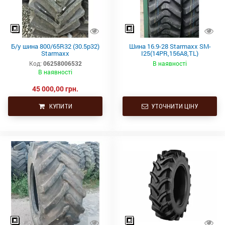
Б/у шина 800/65R32 (30.5р32)
Шина 16.9-28 Starmaxx SM-
Starmaxx
I25(14PR,156A8,TL)
Код:
06258006532
В наявності
В наявності
45 000,00 грн.
КУПИТИ
УТОЧНИТИ ЦІНУ