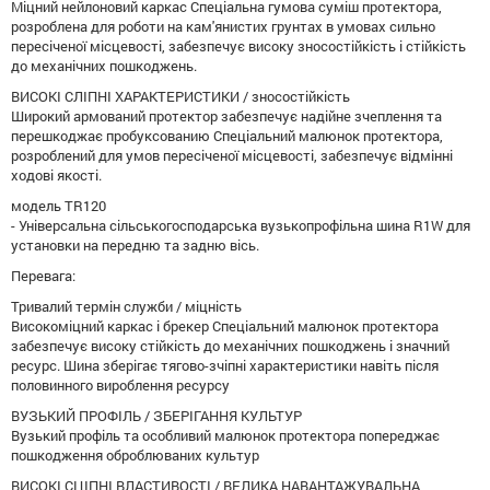
Міцний нейлоновий каркас Спеціальна гумова суміш протектора,
розроблена для роботи на кам'янистих грунтах в умовах сильно
пересіченої місцевості, забезпечує високу зносостійкість і стійкість
до механічних пошкоджень.
ВИСОКІ СЛІПНІ ХАРАКТЕРИСТИКИ / зносостійкість
Широкий армований протектор забезпечує надійне зчеплення та
перешкоджає пробуксованию Спеціальний малюнок протектора,
розроблений для умов пересіченої місцевості, забезпечує відмінні
ходові якості.
модель TR120
- Універсальна сільськогосподарська вузькопрофільна шина R1W для
установки на передню та задню вісь.
Перевага:
Тривалий термін служби / міцність
Високоміцний каркас і брекер Спеціальний малюнок протектора
забезпечує високу стійкість до механічних пошкоджень і значний
ресурс. Шина зберігає тягово-зчіпні характеристики навіть після
половинного вироблення ресурсу
ВУЗЬКИЙ ПРОФІЛЬ / ЗБЕРІГАННЯ КУЛЬТУР
Вузький профіль та особливий малюнок протектора попереджає
пошкодження оброблюваних культур
ВИСОКІ СЦІПНІ ВЛАСТИВОСТІ / ВЕЛИКА НАВАНТАЖУВАЛЬНА