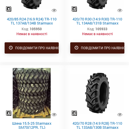
420/85 R24 (16.9 R24) TR-110
420/70 R30 (14.9 R30) TR-110
TL 137A8/134B Starmaxx
TL 134A8/131B Starmaxx
Код:
105950
Код:
105933
Немає в наявності
Немає в наявності
ПОВІДОМИТИ ПРО НАЯВНІСТЬ
ПОВІДОМИТИ ПРО НАЯВНІСТ
Шина 15.5-25 Starmaxx
420/70 R28 (14.9 R28) TR-110
SM70(12PR, TL)
TL 133A8/130B Starmaxx