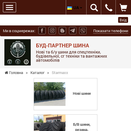
UA
Вхід
Ми в соцмережах:
Показати телефони
БУД-ПАРТНЕР ШИНА
Нові та б/у шини для спецтехніки,
будівельної, сг техніки та вантажних
автомобілів
Головна
>
Каталог
>
Starmaxx
Нові шини
Б/В шини,
резина,