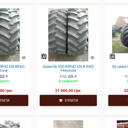
5R42 (20.8R42)
Шина бу 520/85R42 (20.8-R42)
Бу шина 
stone
Firestone
ДД-5
Код:
ДД-4
К
вності
В наявності
00 грн.
21 000,00 грн.
32
ПИТИ
КУПИТИ