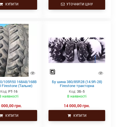
КУПИТИ
УТОЧНИТИ ЦІНУ
80/105R50 168А8/168В
Бу шина 380/85R28 (14.9R-28)
 Firestone (Тальне)
Firestone тракторна
Код:
РТ-16
Код:
ЗБ-5
В наявності
В наявності
 000,00 грн.
14 000,00 грн.
КУПИТИ
КУПИТИ