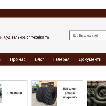
, будівельної, сг техніки та
а
Про нас
Блог
Галерея
Документи
Б/В шини,
Нові шини
резина,
покришки