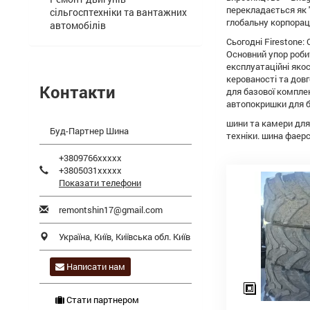
перекладається як "s
сільгосптехніки та вантажних
глобальну корпораці
автомобілів
Сьогодні Firestone:
Основний упор роби
експлуатаційні яко
керованості та дов
Контакти
для базової комплек
автопокришки для б
шини та камери для 
Буд-Партнер Шина
техніки. шина фаерс
+3809766xxxxx
+3805031xxxxx
Показати телефони
remontshin17@gmail.com
Україна,
Київ
,
Київська обл.
Київ
Написати нам
Стати партнером