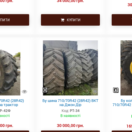
00 грн.
34 000,00 грн.
30
ПИТИ
КУПИТИ
70R42 (28R42)
Бу шина 710/70R42 (28R42) BKT
Бу кол
на трактор
на Джон Дір
710/70R42 
Р-42Ф
Код:
РТ-34
вності
В наявності
00 грн.
30 000,00 грн.
16