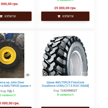
 000,00 грн.
25 000,00 грн.
КУПИТИ
КУПИТИ
еса на John Deer
Шина 460/70R24 Firestone
та 600/70R30 (шина +
Duraforce-Utility [17.5 R24 159A8]
диск ориг.)
Код:
1242498527
Код:
ПД-1
В наявності
В наявності
5 000,00 грн.