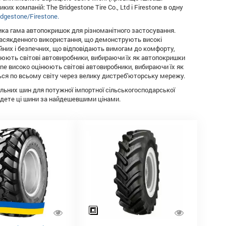
ких компаній: The Bridgestone Tire Co., Ltd і Firestone в одну
idgestone/Firestone.
елика гама автопокришок для різноманітного застосування.
повсякденного використання, що демонструють високі
ійних і безпечних, що відповідають вимогам до комфорту,
інюють світові автовиробники, вибираючи їх як автопокришки
one високо оцінюють світові автовиробники, вибираючи їх як
ться по всьому світу через велику дистреб'юторську мережу.
альних шин для потужної імпортної сільськогосподарської
айдете ці шини за найдешевшими цінами.