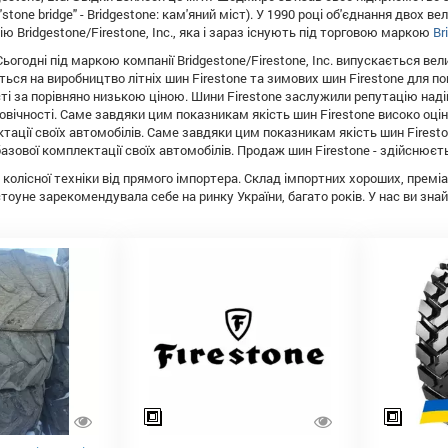
tone bridge" - Bridgestone: кам'яний міст). У 1990 році об'єднання двох вели
ю Bridgestone/Firestone, Inc., яка і зараз існують під торговою маркою
Br
 Сьогодні під маркою компанії Bridgestone/Firestone, Inc. випускається в
ться на виробництво літніх шин Firestone та зимових шин Firestone для 
сті за порівняно низькою ціною. Шини Firestone заслужили репутацію над
говічності. Саме завдяки цим показникам якість шин Firestone високо оц
тації своїх автомобілів. Саме завдяки цим показникам якість шин Firest
азової комплектації своїх автомобілів. Продаж шин Firestone - здійснює
колісної техніки від прямого імпортера. Склад імпортних хороших, премі
тоуне зарекомендувала себе на ринку України, багато років. У нас ви зн