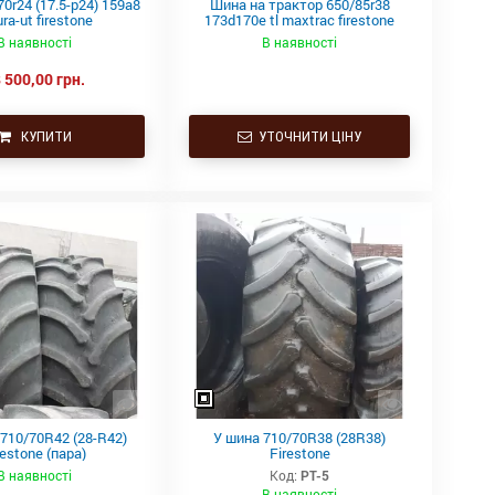
0r24 (17.5-р24) 159a8
Шина на трактор 650/85r38
ura-ut firestone
173d170e tl maxtrac firestone
В наявності
В наявності
 500,00 грн.
КУПИТИ
УТОЧНИТИ ЦІНУ
710/70R42 (28-R42)
У шина 710/70R38 (28R38)
restone (пара)
Firestone
В наявності
Код:
РТ-5
В наявності