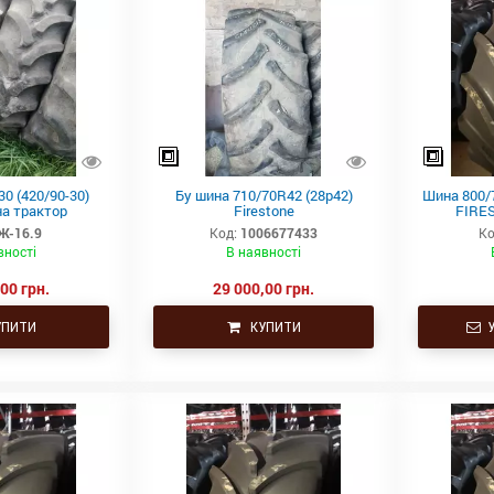
30 (420/90-30)
Бу шина 710/70R42 (28р42)
Шина 800/7
на трактор
Firestone
FIRE
Ж-16.9
Код:
1006677433
Ко
вності
В наявності
00 грн.
29 000,00 грн.
ПИТИ
КУПИТИ