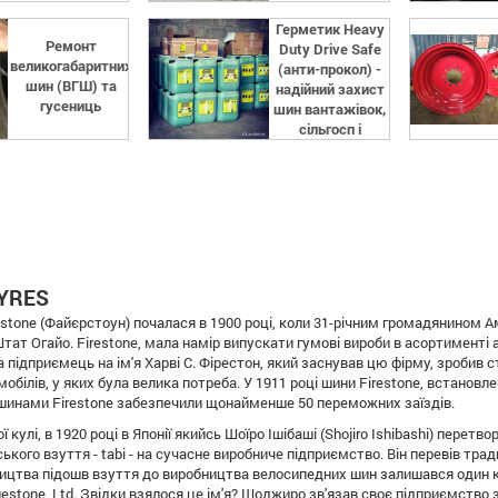
Герметик Heavy
Ремонт
Duty Drive Safe
великогабаритних
(анти-прокол) -
шин (ВГШ) та
надійний захист
гусениць
шин вантажівок,
сільгосп і
спецтехніки
YRES
restone (Файєрстоун) почалася в 1900 році, коли 31-річним громадянином 
Штат Огайо. Firestone, мала намір випускати гумові вироби в асортименті 
а підприємець на ім'я Харві С. Фірестон, який заснував цю фірму, зробив
обілів, у яких була велика потреба. У 1911 році шини Firestone, встановл
 шинами Firestone забезпечили щонайменше 50 переможних заїздів.
ї кулі, в 1920 році в Японії якийсь Шоїро Ішібаші (Shojiro Ishibashi) пере
ького взуття - tabi - на сучасне виробниче підприємство. Він перевів тради
ицтва підошв взуття до виробництва велосипедних шин залишався один кро
estone, Ltd. Звідки взялося це ім'я? Шоджиро зв'язав своє підприємство з