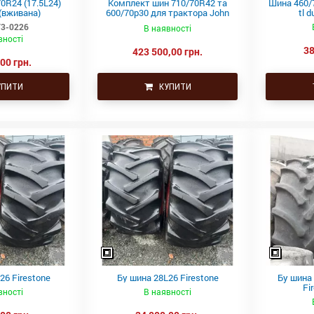
0R24 (17.5L24)
Комплект шин 710/70R42 та
Шина 460/7
 (вживана)
600/70р30 для трактора John
tl d
Deer 8330
3-0226
В наявності
вності
38
423 500,00 грн.
00 грн.
ПИТИ
КУПИТИ
26 Firestone
Бу шина 28L26 Firestone
Бу шина 
Fi
вності
В наявності