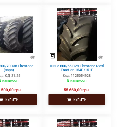
800/70R38 Firestone
Шина 600/65 R28 Firestone Maxi
(пара)
Traction 154D/151E
од:
ОД-21.25
Код:
1125054928
В наявності
В наявності
 500,00 грн.
55 660,00 грн.
КУПИТИ
КУПИТИ