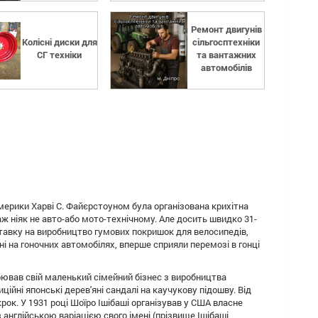
Ремонт двигунів
Колісні диски для
сільгосптехніки
СГ техніки
та вантажних
автомобілів
Америки Харві С. Файєрстоуном була організована крихітна
аж ніяк не авто-або мото-технічному. Але досить швидко 31-
 ставку на виробництво гумових покришок для велосипедів,
ені на гоночних автомобілях, вперше сприяли перемозі в гонці
творював свій маленький сімейний бізнес з виробництва
ційні японські дерев'яні сандалі на каучукову підошву. Від
к. У 1931 році Шоїро Ішібаші організував у США власне
 англійською варіацією свого імені (прізвище Ішібаші