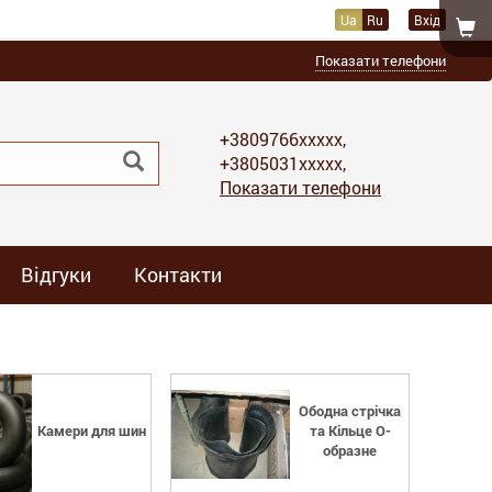
Ua
Ru
Вхід
Показати телефони
+3809766xxxxx,
+3805031xxxxx,
Показати телефони
Відгуки
Контакти
Ободна стрічка
Камери для шин
та Кільце О-
образне