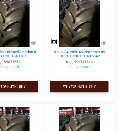
0R38 MaxiTraction IF
Шина 340/85R48 Performer 85
STONE 184D181E
FIRESTONE151D/165A2
д:
990776633
Код:
990776628
В наявності
В наявності
УТОЧНИТИ ЦІНУ
УТОЧНИТИ ЦІНУ