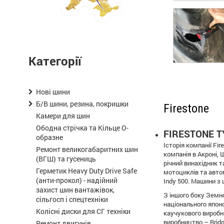
Категорії
Нові шини
Б/В шини, резина, покришки
Firestone
Камери для шин
Ободна стрічка та Кільце О-
FIRESTONE T
образне
Історія компанії Fi
Ремонт великогабаритних шин
компанія в Акроні, 
(ВГШ) та гусениць
річний винахідник т
Герметик Heavy Duty Drive Safe
мотоциклів та автом
(анти-прокол) - надійний
Indy 500. Машини з
захист шин вантажівок,
З іншого боку Земно
сільгосп і спецтехніки
національного японс
Колісні диски для СГ техніки
каучукового виробн
виробництво – Bridg
Ремонт двигунів