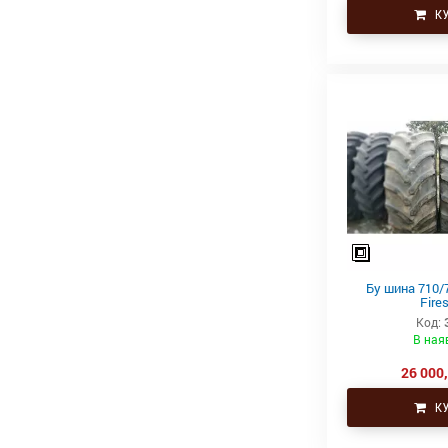
КУ
Бу шина 710/
Fire
Код:
В ная
26 000,
КУ