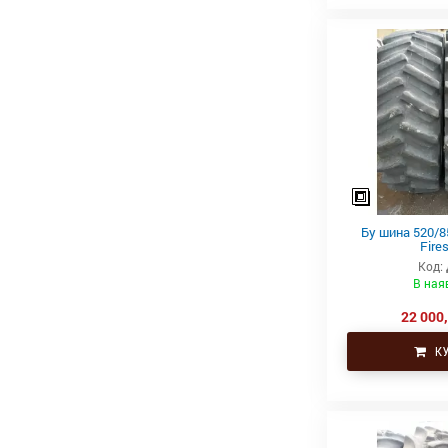
Бу шина 520/8
Fire
Код:
В ная
22 000,
КУ