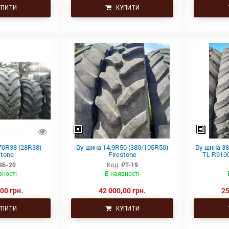
ПИТИ
КУПИТИ
70R38 (28R38)
Бу шина 14,9R50 (380/105R50)
Бу шина 3
stone
Firestone
TL R9100
ЗБ-20
Код:
РТ-19
вності
В наявності
00 грн.
42 000,00 грн.
25
ПИТИ
КУПИТИ