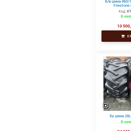
Б/в шина 460/7
Firestone
Код:
КТ
В ная
10 500,
КУ
Бу шина 28L
В ная