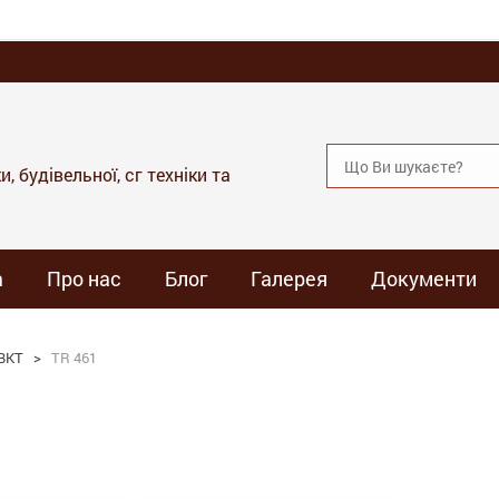
, будівельної, сг техніки та
а
Про нас
Блог
Галерея
Документи
BKT
>
TR 461