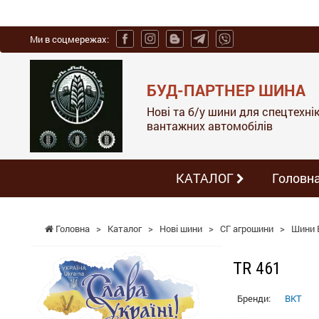
Ми в соцмережах:
БУД-ПАРТНЕР ШИНА
Нові та б/у шини для спецтехніки
вантажних автомобілів
КАТАЛОГ
Головн
Головна
>
Каталог
>
Нові шини
>
СГ агрошини
>
Шини 
TR 461
Бренди:
BKT