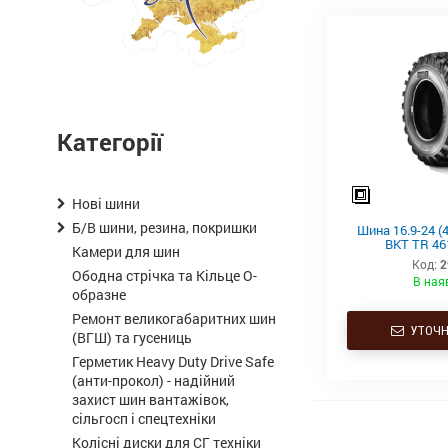
Категорії
Нові шини
Б/В шини, резина, покришки
Шина 16.9-24 (
BKT TR 46
Камери для шин
Код:
2
Ободна стрічка та Кільце О-
В ная
образне
Ремонт великогабаритних шин
УТОЧН
(ВГШ) та гусениць
Герметик Heavy Duty Drive Safe
(анти-прокол) - надійний
захист шин вантажівок,
сільгосп і спецтехніки
Колісні диски для СГ техніки