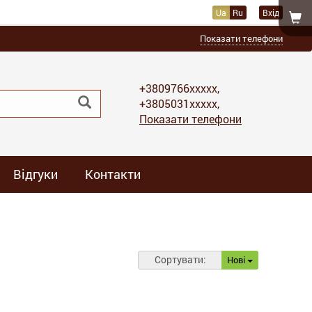
Ua
Ru
Вхід
Показати телефони
+3809766xxxxx,
+3805031xxxxx,
Показати телефони
Відгуки
Контакти
Сортувати:
Нові