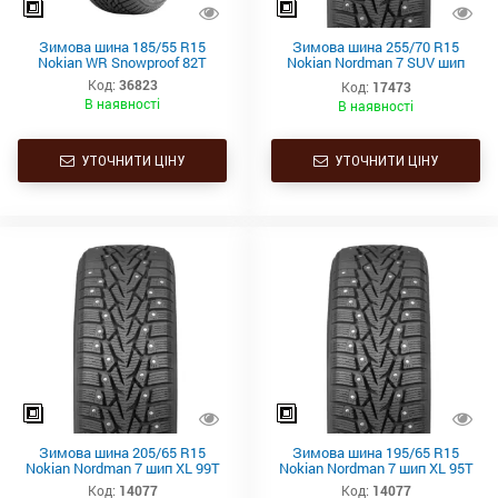
Зимова шина 185/55 R15
Зимова шина 255/70 R15
Nokian WR Snowproof 82T
Nokian Nordman 7 SUV шип
108T (позашляховик)
Код:
36823
Код:
17473
В наявності
В наявності
УТОЧНИТИ ЦІНУ
УТОЧНИТИ ЦІНУ
Зимова шина 205/65 R15
Зимова шина 195/65 R15
Nokian Nordman 7 шип XL 99T
Nokian Nordman 7 шип XL 95T
Код:
14077
Код:
14077