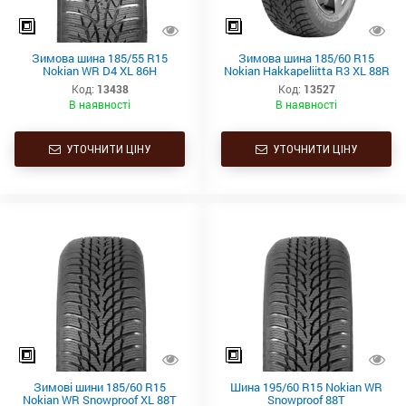
Зимова шина 185/55 R15
Зимова шина 185/60 R15
Nokian WR D4 XL 86H
Nokian Hakkapeliitta R3 XL 88R
Код:
13438
Код:
13527
В наявності
В наявності
УТОЧНИТИ ЦІНУ
УТОЧНИТИ ЦІНУ
Зимові шини 185/60 R15
Шина 195/60 R15 Nokian WR
Nokian WR Snowproof XL 88T
Snowproof 88T