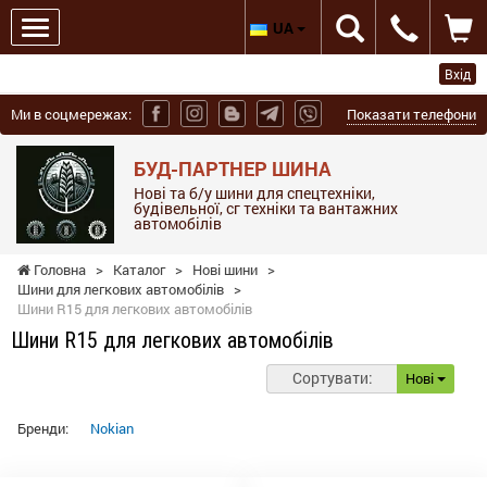
UA
Вхід
Ми в соцмережах:
Показати телефони
БУД-ПАРТНЕР ШИНА
Нові та б/у шини для спецтехніки,
будівельної, сг техніки та вантажних
автомобілів
Головна
>
Каталог
>
Нові шини
>
Шини для легкових автомобілів
>
Шини R15 для легкових автомобілів
Шини R15 для легкових автомобілів
Сортувати:
Нові
Бренди:
Nokian