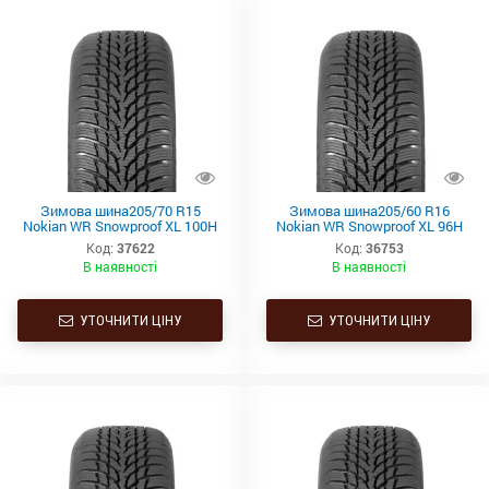
Зимова шина205/70 R15
Зимова шина205/60 R16
Nokian WR Snowproof XL 100H
Nokian WR Snowproof XL 96H
Код:
37622
Код:
36753
В наявності
В наявності
УТОЧНИТИ ЦІНУ
УТОЧНИТИ ЦІНУ