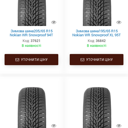
Зимова шина205/65 R15
Зимова шина195/65 R15
Nokian WR Snowproof 94T
Nokian WR Snowproof XL 95T
Код:
37621
Код:
36842
В наявності
В наявності
УТОЧНИТИ ЦІНУ
УТОЧНИТИ ЦІНУ