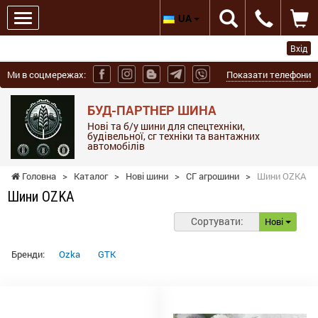
UA
Вхід
Ми в соцмережах:
Показати телефони
БУД-ПАРТНЕР ШИНА
Нові та б/у шини для спецтехніки,
будівельної, сг техніки та вантажних
автомобілів
Головна
>
Каталог
>
Нові шини
>
СГ агрошини
>
Шини OZKA
Шини OZKA
Сортувати:
Нові
Бренди:
Ozka
GTK