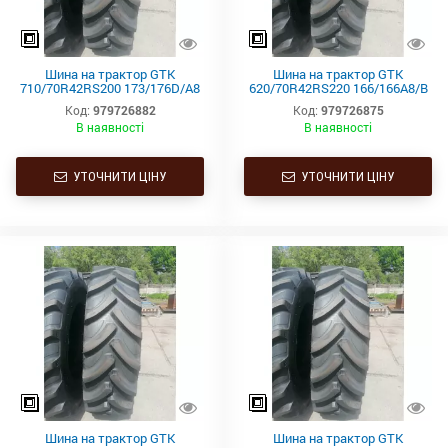
Шина на трактор GTK
Шина на трактор GTK
710/70R42RS200 173/176D/A8
620/70R42RS220 166/166A8/B
TL
TL
Код:
979726882
Код:
979726875
В наявності
В наявності
УТОЧНИТИ ЦІНУ
УТОЧНИТИ ЦІНУ
Шина на трактор GTK
Шина на трактор GTK