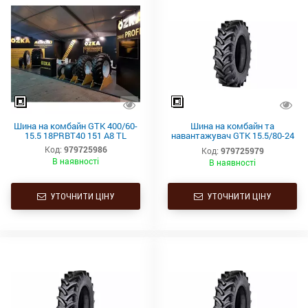
Шина на комбайн GTK 400/60-
Шина на комбайн та
15.5 18PRBT40 151 A8 TL
навантажувач GTK 15.5/80-24
16PR AS100 163A6 TL
Код:
979725986
Код:
979725979
В наявності
В наявності
УТОЧНИТИ ЦІНУ
УТОЧНИТИ ЦІНУ