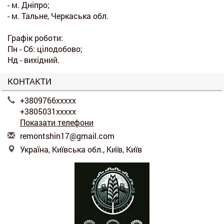
- м. Дніпро;
- м. Тальне, Черкаська обл.
Графік роботи:
Пн - Сб: цілодобово;
Нд - вихідний.
КОНТАКТИ
+3809766xxxxx
+3805031xxxxx
Показати телефони
r
emo
nts
hin
17@
gma
il.
com
Україна, Київська обл., Київ, Київ