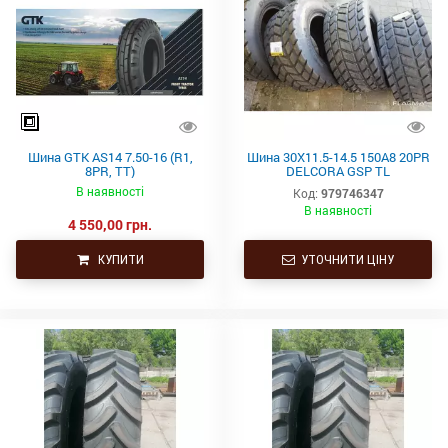
Шина GTK AS14 7.50-16 (R1,
Шина 30X11.5-14.5 150A8 20PR
8PR, TT)
DELCORA GSP TL
кормороздавач
В наявності
Код:
979746347
В наявності
4 550,00 грн.
КУПИТИ
УТОЧНИТИ ЦІНУ