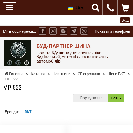
UA
Вхід
Ми в соцмережах:
Показати телефони
БУД-ПАРТНЕР ШИНА
Нові та б/у шини для спецтехніки,
будівельної, сг техніки та вантажних
автомобілів
Головна
>
Каталог
>
Нові шини
>
СГ агрошини
>
Шини BKT
>
MP 522
MP 522
Сортувати:
Нові
Бренди:
BKT