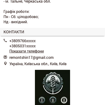
- м. Тальне, Черкаська обл.
Графік роботи:
Пн - Сб: цілодобово;
Нд - вихідний.
КОНТАКТИ
+3809766xxxxx
+3805031xxxxx
Показати телефони
r
emo
nts
hin
17@
gma
il.
com
Україна, Київська обл., Київ, Київ