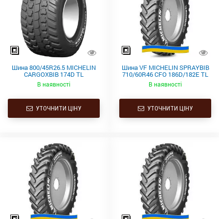
Шина 800/45R26.5 MICHELIN
Шина VF MICHELIN SPRAYBIB
CARGOXBIB 174D TL
710/60R46 CFO 186D/182E TL
В наявності
В наявності
УТОЧНИТИ ЦІНУ
УТОЧНИТИ ЦІНУ