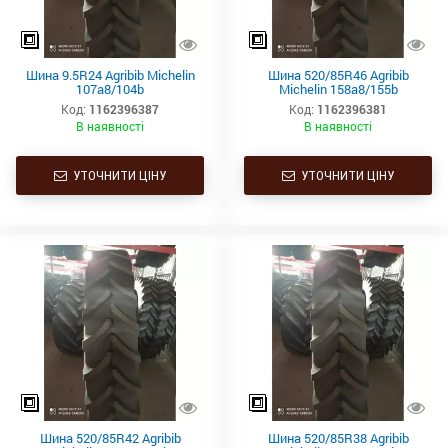
Шина 9.5R24 Agribib Michelin
Шина 520/85R46 Agribib
107a8/104b
Michelin 158a8/155b
Код:
1162396387
Код:
1162396381
В наявності
В наявності
УТОЧНИТИ ЦІНУ
УТОЧНИТИ ЦІНУ
Шина 520/85R42 Agribib
Шина 520/85R38 Agribib