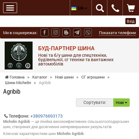
UA
Вхід
Ми в соцмережах:
Показати телефони
БУД-ПАРТНЕР ШИНА
Нові та б/у шини для спецтехніки,
будівельної, сг техніки та вантажних
автомобілів
Головна
>
Каталог
>
Нові шини
>
СГ агрошини
>
Шини Michelin
>
Agribib
Agribib
Сортувати:
Нові
Телефони:
+380976693173
Michelin Agribib
— це лінійка високоефективних сільськогосподарських
шин, створених для досягнення неперевершених результатів
Ключові характеристики шин
Michelin Agribib
: