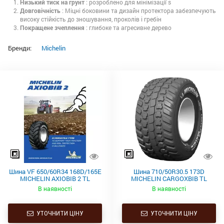
Низький тиск на грунт
: розроблено для мінімізації s
Довговічність
: Міцні боковини та дизайн протектора забезпечують
високу стійкість до зношування, проколів і гребін
Покращене зчеплення
: глибоке та агресивне дерево
Бренди:
Michelin
Шина VF 650/60R34 168D/165E
Шина 710/50R30.5 173D
MICHELIN AXIOBIB 2 TL
MICHELIN CARGOXBIB TL
В наявності
В наявності
УТОЧНИТИ ЦІНУ
УТОЧНИТИ ЦІНУ