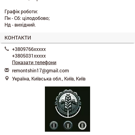
Графік роботи:
Пн - Сб: цілодобово;
Нд - вихідний.
КОНТАКТИ
+3809766xxxxx
+3805031xxxxx
Показати телефони
r
emo
nts
hin
17@
gma
il.
com
Україна, Київська обл., Київ, Київ