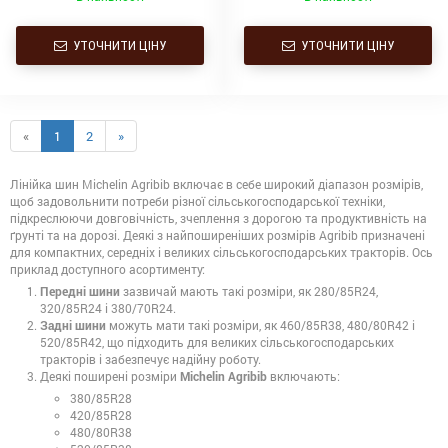
УТОЧНИТИ ЦІНУ
УТОЧНИТИ ЦІНУ
«
1
2
»
Лінійка шин Michelin Agribib включає в себе широкий діапазон розмірів,
щоб задовольнити потреби різної сільськогосподарської техніки,
підкреслюючи довговічність, зчеплення з дорогою та продуктивність на
ґрунті та на дорозі. Деякі з найпоширеніших розмірів Agribib призначені
для компактних, середніх і великих сільськогосподарських тракторів. Ось
приклад доступного асортименту:
Передні шини
зазвичай мають такі розміри, як 280/85R24,
320/85R24 і 380/70R24.
Задні шини
можуть мати такі розміри, як 460/85R38, 480/80R42 і
520/85R42, що підходить для великих сільськогосподарських
тракторів і забезпечує надійну роботу.
Деякі поширені розміри
Michelin Agribib
включають:
380/85R28
420/85R28
480/80R38