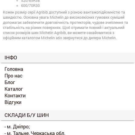
520/85R38
600/70R30
Кожен розмір серії Agribib доступний з різною вантажопідйомністю та
швидкістю. Основна увага Michelin до високоякісних гумових сумішей
допомагає забезпечити довговічність протекторів, чудове зчеплення та
стабільність на різних поверхнях. Щоб отримати повний і актуальний
список розмірів шин Michelin Agribib, ви можете ознайомитися з
офіційним каталогом Michelin або звернутися до дилера Michelin.
ІНФО
Головна
Про нас
Блог
Каталог
Контакти
Відгуки
СКЛАДИ Б/У ШИН
- м. Дніпро;
- м. Тальне, Черкаська обл.