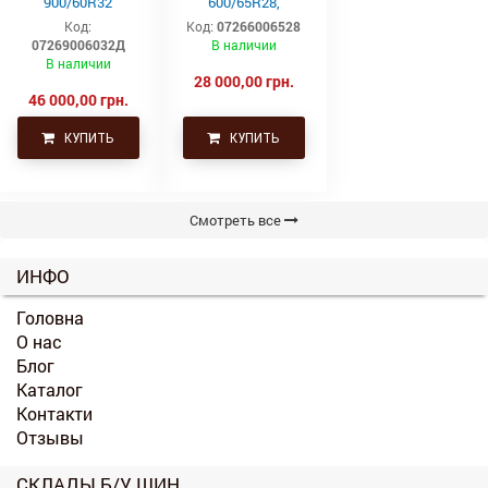
900/60R32
600/65R28,
(35.5р32)
600/65р28,
Код:
Код:
07266006528
Continental SVT
600х65х28
07269006032Д
В наличии
Uniglory (Униглори)
В наличии
28 000,00 грн.
46 000,00 грн.
КУПИТЬ
КУПИТЬ
Смотреть все
ИНФО
Головна
О нас
Блог
Каталог
Контакти
Отзывы
СКЛАДЫ Б/У ШИН