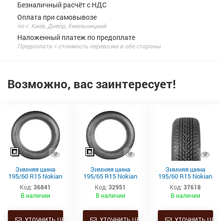
Безналичный расчёт с НДС
Оплата при самовывозе
по г. Киев, Днепр, Хмельницкий
Наложенный платеж по предоплате
Предоплата = стоимость перевозке в обе стороны
Возможно, вас заинтересует!
Зимняя шина
Зимняя шина
Зимняя шина
195/60 R15 Nokian
195/65 R15 Nokian
195/60 R15 Nokian
WR Snowproof 88T
WR Snowproof 91T
WR D4 XL 92Н
Код:
36841
Код:
32951
Код:
37618
В наличии
В наличии
В наличии
УТОЧНИТЬ ЦЕНУ
УТОЧНИТЬ ЦЕНУ
УТОЧНИТЬ ЦЕН