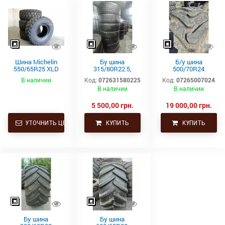
Шина Michelin
Бу шина
Б/у шина
550/65R25 XLD
315/80R22.5,
500/70R24
182A2 L3 TL
315/80Р22.5,
(19.5L24)
В наличии
Код:
072631580225
Код:
07265007024
315х80R22.5,
Trelleborg
В наличии
В наличии
315.80R22.5
Continental тяга,
ведущая
5 500,00 грн.
19 000,00 грн.
УТОЧНИТЬ ЦЕНУ
КУПИТЬ
КУПИТЬ
Бу шина
Бу шина