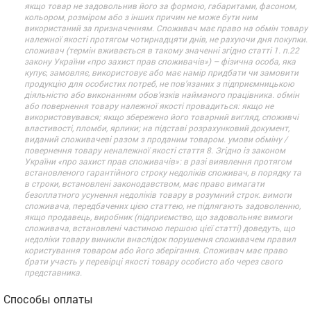
якщо товар не задовольнив його за формою, габаритами, фасоном,
кольором, розміром або з інших причин не може бути ним
використаний за призначенням. Споживач має право на обмін товару
належної якості протягом чотирнадцяти днів, не рахуючи дня покупки.
споживач (термін вживається в такому значенні згідно статті 1. п.22
закону України «про захист прав споживачів») – фізична особа, яка
купує, замовляє, використовує або має намір придбати чи замовити
продукцію для особистих потреб, не пов’язаних з підприємницькою
діяльністю або виконанням обов’язків найманого працівника. обмін
або повернення товару належної якості провадиться: якщо не
використовувався; якщо збережено його товарний вигляд, споживчі
властивості, пломби, ярлики; на підставі розрахунковий документ,
виданий споживачеві разом з проданим товаром. умови обміну /
повернення товару неналежної якості стаття 8. Згідно із законом
України «про захист прав споживачів»: в разі виявлення протягом
встановленого гарантійного строку недоліків споживач, в порядку та
в строки, встановлені законодавством, має право вимагати
безоплатного усунення недоліків товару в розумний строк. вимоги
споживача, передбачених цією статтею, не підлягають задоволенню,
якщо продавець, виробник (підприємство, що задовольняє вимоги
споживача, встановлені частиною першою цієї статті) доведуть, що
недоліки товару виникли внаслідок порушення споживачем правил
користування товаром або його зберігання. Споживач має право
брати участь у перевірці якості товару особисто або через свого
представника.
Способы оплаты