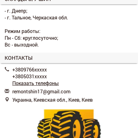
- г. Днепр;
- г. Тальное, Черкаская обл.
Режим работы:
Пн - Сб: круглосуточно;
Вс - выходной.
КОНТАКТЫ
+3809766xxxxx
+3805031xxxxx
Показать телефоны
r
emo
nts
hin
17@
gma
il.
com
Украина, Киевская обл., Киев, Киев