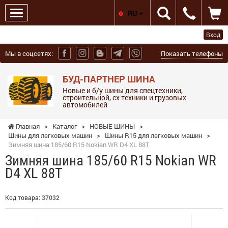
RU
Вход
Мы в соцсетях:
Показать телефоны
БУД-ПАРТНЕР ШИНА
Новые и б/у шины для спецтехники,
строительной, сх техники и грузовых
автомобилей
Главная
>
Каталог
>
НОВЫЕ ШИНЫ
>
Шины для легковых машин
>
Шины R15 для легковых машин
>
Зимняя шина 185/60 R15 Nokian WR D4 XL 88T
Зимняя шина 185/60 R15 Nokian WR
D4 XL 88T
Код товара:
37032