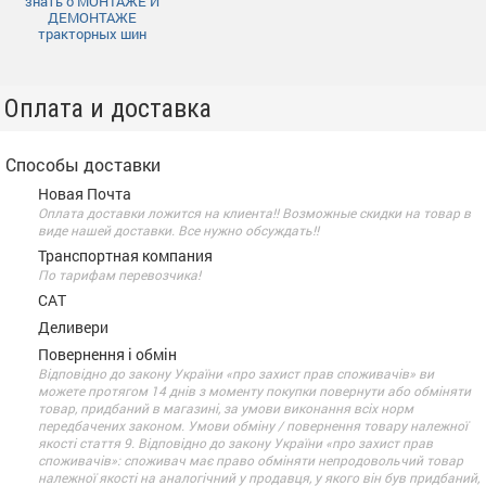
знать о МОНТАЖЕ И
ДЕМОНТАЖЕ
тракторных шин
Оплата и доставка
Способы доставки
Новая Почта
Оплата доставки ложится на клиента!! Возможные скидки на товар в
виде нашей доставки. Все нужно обсуждать!!
Транспортная компания
По тарифам перевозчика!
САТ
Деливери
Повернення і обмін
Відповідно до закону України «про захист прав споживачів» ви
можете протягом 14 днів з моменту покупки повернути або обміняти
товар, придбаний в магазині, за умови виконання всіх норм
передбачених законом. Умови обміну / повернення товару належної
якості стаття 9. Відповідно до закону України «про захист прав
споживачів»: споживач має право обміняти непродовольчий товар
належної якості на аналогічний у продавця, у якого він був придбаний,