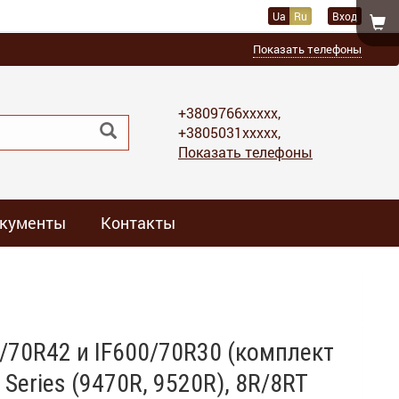
Ua
Ru
Вход
Показать телефоны
+3809766xxxxx,
+3805031xxxxx,
Показать телефоны
кументы
Контакты
0/70R42 и IF600/70R30 (комплект
 Series (9470R, 9520R), 8R/8RT