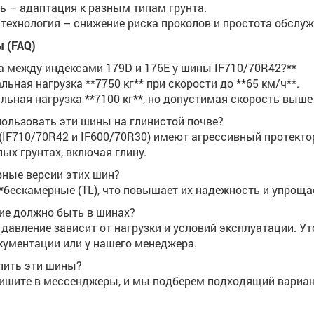
 – адаптация к разным типам грунта.
технология – снижение риска проколов и простота обслуж
 (FAQ)
ца между индексами 179D и 176E у шины IF710/70R42?**
льная нагрузка **7750 кг** при скорости до **65 км/ч**.
льная нагрузка **7100 кг**, но допустимая скорость выше 
пользовать эти шины на глинистой почве?
 (IF710/70R42 и IF600/70R30) имеют агрессивный протекто
ых грунтах, включая глину.
ерные версии этих шин?
**бескамерные (TL), что повышает их надежность и упроща
ние должно быть в шинах?
давление зависит от нагрузки и условий эксплуатации. У
кументации или у нашего менеджера.
упить эти шины?
пишите в мессенджеры, и мы подберем подходящий вариан