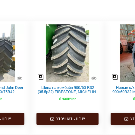
nd John Deer
Шина на комбайн 900/60-R32
Новые с/х
10/75R42
(35.5р32) FIRESTONE, MICHELIN ,
900/60R32 
Michelin
Good Year
TL
ии
В наличии
В
 ЦЕНУ
УТОЧНИТЬ ЦЕНУ
УТ