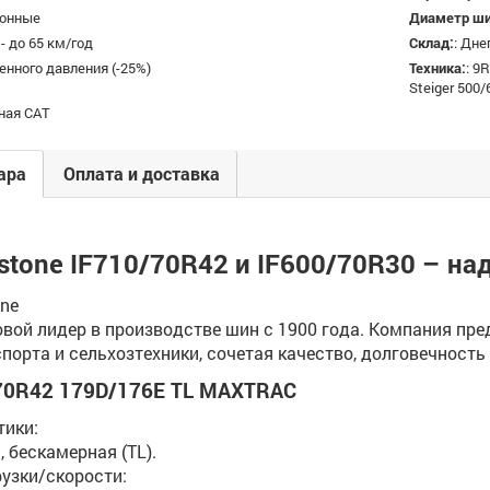
зонные
Диаметр ш
 - до 65 км/год
Склад:
:
Дне
нного давления (-25%)
Техника:
:
9R
Steiger 500
ная САТ
ара
Оплата и доставка
stone IF710/70R42 и IF600/70R30 – на
one
ровой лидер в производстве шин с 1900 года. Компания пр
спорта и сельхозтехники, сочетая качество, долговечност
70R42 179D/176E TL MAXTRAC
тики:
 бескамерная (TL).
рузки/скорости: