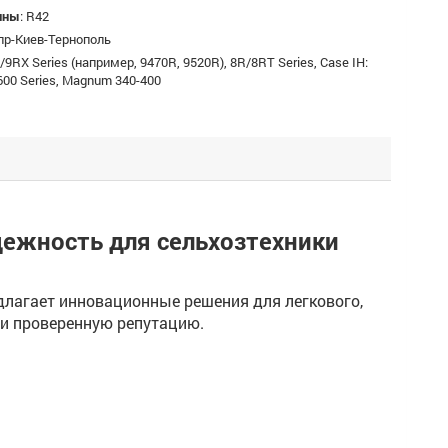
ины
:
R42
пр-Киев-Тернополь
/9RX Series (например, 9470R, 9520R), 8R/8RT Series, Case IH:
/600 Series, Magnum 340-400
дежность для сельхозтехники
едлагает инновационные решения для легкового,
ь и проверенную репутацию.