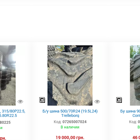
 315/80Р22.5,
Б/у шина 500/70R24 (19.5L24)
Бу шина 90
5.80R22.5
Trelleborg
Con
, ведущая
Код:
07265007024
Код:
80225
В наличии
В
ии
19 000,00 грн.
46 
грн.