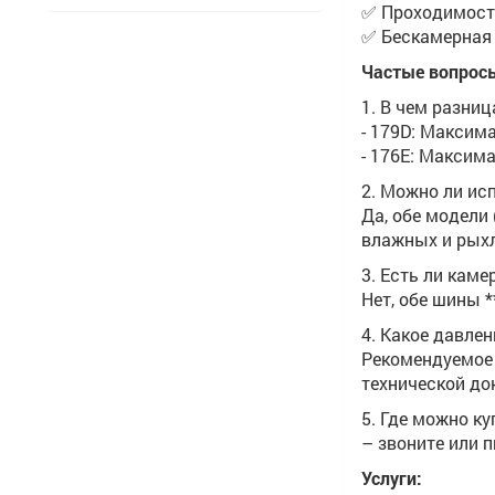
✅ Проходимость
✅ Бескамерная 
Частые вопросы
1. В чем разни
- 179D: Максима
- 176E: Максима
2. Можно ли ис
Да, обе модели
влажных и рыхл
3. Есть ли кам
Нет, обе шины 
4. Какое давле
Рекомендуемое 
технической до
5. Где можно к
– звоните или 
Услуги: