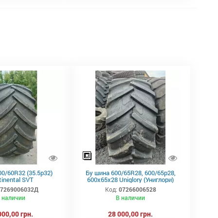
0/60R32 (35.5р32)
Бу шина 600/65R28, 600/65р28,
tinental SVT
600х65х28 Uniglory (Униглори)
07269006032Д
Код:
07266006528
 наличии
В наличии
000,00 грн.
28 000,00 грн.