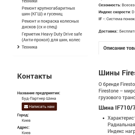
техники
Сезонность
:
Всесе
Ремонт крупногабаритных
Индекс скорости
:
D
шин (КГШ) и гусениц
IF -
:
Система пониже
Ремонт и покраска колесных
дисков (сх и спец)
Доставка:
:
Бесплат
Герметик Heavy Duty Drive safe
(Анти-прокол) для шин, колес
Техника
Описание тов
Шины Fire
Контакты
О бренде Firest
Firestone – ми
Название предприятия:
грузового тран
Буд-Партнер Шина
Написать нам
Шина IF710/
Город:
Характерис
Киев
Радиальная,
Адрес:
Индекс наг
Киев