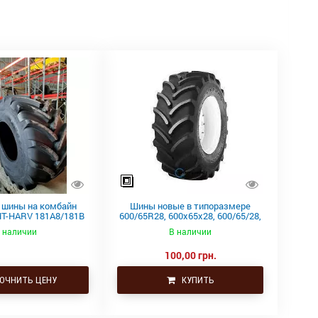
 шины на комбайн
Шины новые в типоразмере
MT-HARV 181A8/181B
600/65R28, 600x65x28, 600/65/28,
 Firestone
600-65-28, 600/65р28
 наличии
В наличии
100,00 грн.
ОЧНИТЬ ЦЕНУ
КУПИТЬ