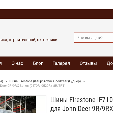
ики, строительной, сх техники
я
О нас
Блог
Галерея
Отзывы
До
а)
>
Шина Firestone (Файрстоун), GoodYear (Гудиер)
>
Deer 9R/9RX Series (9470R, 9520R), 8R/8RT
Шины Firestone IF71
для John Deer 9R/9RX