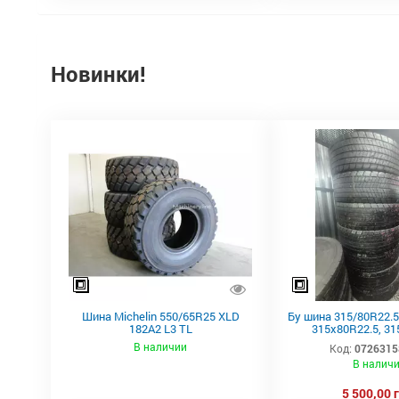
Новинки!
Шина Michelin 550/65R25 XLD
Бу шина 315/80R22.5,
182A2 L3 TL
315х80R22.5, 31
Continental тяга
В наличии
Код:
0726315
В налич
5 500,00 