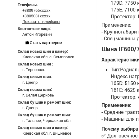
179D: 7750 к
Телефоны:
176E: 7100 к
+3809766xxxxx
+3805031xxxxx
Протектор:
Показать телефоны
Применение:
Контактное лицо:
- Крупногабари
Антон Игоревич
- Спецмашины д
Стать партнером
Шина IF600/
Склад новых шин и камер:
Киевская обл. с. Семиполки
Характеристики
Склад новых шин :
Тип:Радиаль
г. Тернополь
Индекс наг
Склад новых шин:
г. Днепр
165D: 5150 к
Склад новых шин:
161E: 4625 к
г. Белая Церковь
Протектор:
Склад бу шин и ремонт шин:
Применение:
г. Днепр
- Средние трак
Склад бу шин и ремонт шин:
- Машины для п
г. Тальное, Черкаская обл.
Склад новых шин и камер:
Почему выбираю
Киевская обл. г. Вишневое
✅ Долговечност