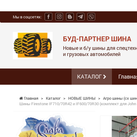
Мы в соцсетях:
БУД-ПАРТНЕР ШИНА
Новые и б/у шины для спецтехн
и грузовых автомобилей
КАТАЛОГ
Главна
Главная
>
Каталог
>
НОВЫЕ ШИНЫ
>
Агро шины (сх шин
Шины Firestone IF710/70R42 и IF600/70R30 (комплект для John 