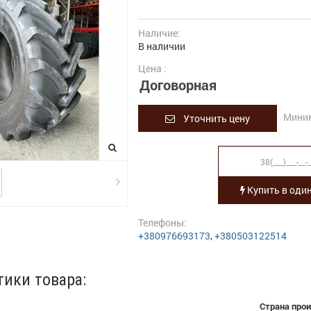
Наличие:
В наличии
Цена :
Договорная
Миним
Уточнить цену
Купить в один
Телефоны:
+380976693173
,
+380503122514
тики товара:
Страна про