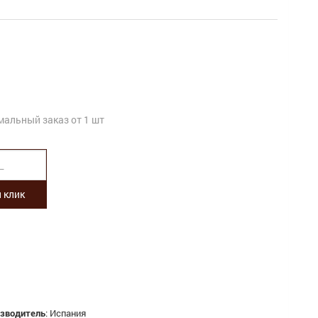
альный заказ от 1 шт
 клик
изводитель
:
Испания