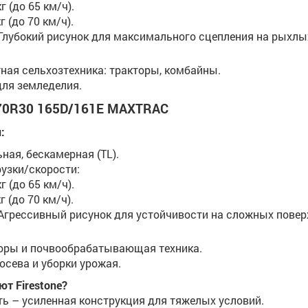
г (до 65 км/ч).
г (до 70 км/ч).
 Глубокий рисунок для максимального сцепления на рыхлы
тная сельхозтехника: тракторы, комбайны.
ля земледелия.
70R30 165D/161E MAXTRAC
:
ная, бескамерная (TL).
рузки/скорости:
г (до 65 км/ч).
г (до 70 км/ч).
 Агрессивный рисунок для устойчивости на сложных повер
торы и почвообрабатывающая техника.
осева и уборки урожая.
т Firestone?
ь – усиленная конструкция для тяжелых условий.