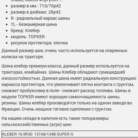
размер в мм.: 710/70р42
размер в дюймах: 28р42
R - радиальный каркас шины
TL - безкамерная шина
бренд: Клебер
модель: TOPKER
рисунок протектора: елочка
Данный размер шин, очень часто используется на спаренных
колесах на тракторе.
Шина клебер премиум класса, данный размер используется на
тракторах, комбайнах. Шины Клебер обладают сумашедшей
износостойкостью. Данная шина имеет радиальную конструкцию
каркасса протектора, что увеличивает пятно контакта с грунтом,
снижает пробуксовку в поле - снижает расход топлива. Шины в
моделе TOPKER имеют хорошую самоочищаемость шины,
резины. Шины клебер производятся только на одном заводе во
Франции. Очень мощное тяговое сцепление с грунтом.
На нашем складе в наличие есть такие типоразмеры
сельскохозяйственных (агро) шин:
KLEBER 16.9R30 137A8/134B SUPER G