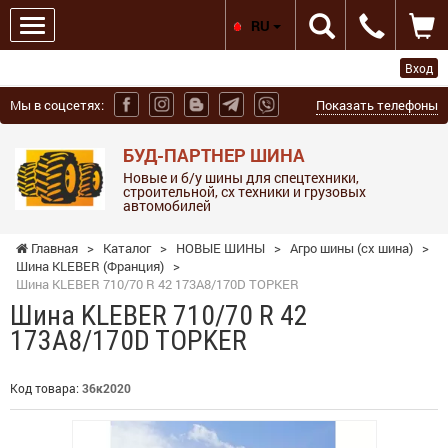
RU
Вход
Мы в соцсетях:
Показать телефоны
БУД-ПАРТНЕР ШИНА
Новые и б/у шины для спецтехники,
строительной, сх техники и грузовых
автомобилей
Главная
>
Каталог
>
НОВЫЕ ШИНЫ
>
Агро шины (сх шина)
>
Шина KLEBER (Франция)
>
Шина KLEBER 710/70 R 42 173A8/170D TOPKER
Шина KLEBER 710/70 R 42
173A8/170D TOPKER
Код товара:
36к2020