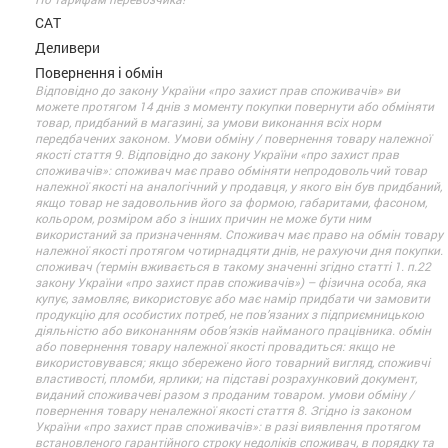
САТ
Деливери
Повернення і обмін
Відповідно до закону України «про захист прав споживачів» ви
можете протягом 14 днів з моменту покупки повернути або обміняти
товар, придбаний в магазині, за умови виконання всіх норм
передбачених законом. Умови обміну / повернення товару належної
якості стаття 9. Відповідно до закону України «про захист прав
споживачів»: споживач має право обміняти непродовольчий товар
належної якості на аналогічний у продавця, у якого він був придбаний,
якщо товар не задовольнив його за формою, габаритами, фасоном,
кольором, розміром або з інших причин не може бути ним
використаний за призначенням. Споживач має право на обмін товару
належної якості протягом чотирнадцяти днів, не рахуючи дня покупки.
споживач (термін вживається в такому значенні згідно статті 1. п.22
закону України «про захист прав споживачів») – фізична особа, яка
купує, замовляє, використовує або має намір придбати чи замовити
продукцію для особистих потреб, не пов’язаних з підприємницькою
діяльністю або виконанням обов’язків найманого працівника. обмін
або повернення товару належної якості провадиться: якщо не
використовувався; якщо збережено його товарний вигляд, споживчі
властивості, пломби, ярлики; на підставі розрахунковий документ,
виданий споживачеві разом з проданим товаром. умови обміну /
повернення товару неналежної якості стаття 8. Згідно із законом
України «про захист прав споживачів»: в разі виявлення протягом
встановленого гарантійного строку недоліків споживач, в порядку та