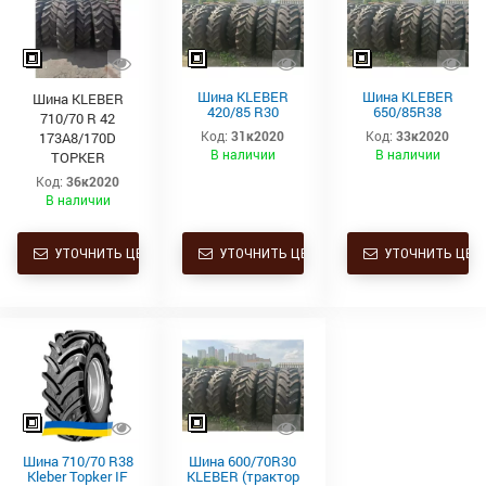
Шина KLEBER
Шина KLEBER
Шина KLEBER
420/85 R30
650/85R38
710/70 R 42
140A8/137B TL
173А8/170D TL
Код:
31к2020
Код:
33к2020
173A8/170D
TRAKER
TOPKER
В наличии
В наличии
TOPKER
Код:
36к2020
В наличии
УТОЧНИТЬ ЦЕНУ
УТОЧНИТЬ ЦЕНУ
УТОЧНИТЬ ЦЕН
Шина 710/70 R38
Шина 600/70R30
Kleber Topker IF
KLEBER (трактор