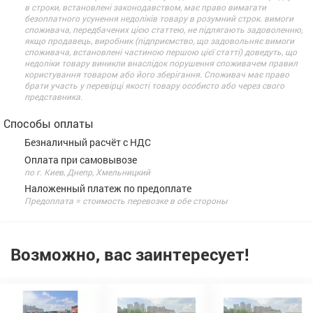
в строки, встановлені законодавством, має право вимагати
безоплатного усунення недоліків товару в розумний строк. вимоги
споживача, передбачених цією статтею, не підлягають задоволенню,
якщо продавець, виробник (підприємство, що задовольняє вимоги
споживача, встановлені частиною першою цієї статті) доведуть, що
недоліки товару виникли внаслідок порушення споживачем правил
користування товаром або його зберігання. Споживач має право
брати участь у перевірці якості товару особисто або через свого
представника.
Способы оплаты
Безналичный расчёт с НДС
Оплата при самовывозе
по г. Киев, Днепр, Хмельницкий
Наложенный платеж по предоплате
Предоплата = стоимость перевозке в обе стороны
Возможно, вас заинтересует!