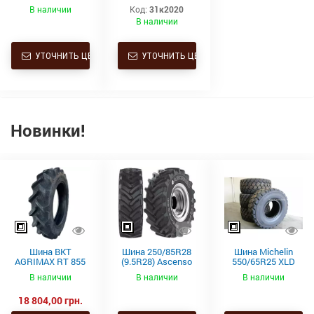
178D/174E TL
шина)
В наличии
Код:
31к2020
В наличии
УТОЧНИТЬ ЦЕНУ
УТОЧНИТЬ ЦЕНУ
Новинки!
Шина BKT
Шина 250/85R28
Шина Michelin
AGRIMAX RT 855
(9.5R28) Ascenso
550/65R25 XLD
250/85R28
TDR 850 112D TL
182A2 L3 TL
В наличии
В наличии
В наличии
112A8/112B TL
(9.5R28) купить в
18 804,00 грн.
Украине