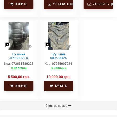
КУПИТЬ
УТОЧНИТЬ ЦЕНУ
УТОЧНИТЬ ЦЕН
Бу шина
Б/у шина
315/80R22.5,
500/70R24
315/80Р22.5,
(19.5L24)
Код:
072631580225
Код:
07265007024
315х80R22.5,
Trelleborg
В наличии
В наличии
315.80R22.5
Continental тяга,
ведущая
5 500,00 грн.
19 000,00 грн.
КУПИТЬ
КУПИТЬ
Смотреть все