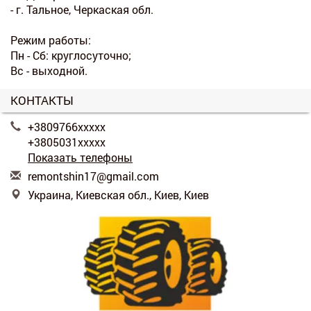
- г. Тальное, Черкаская обл.
Режим работы:
Пн - Сб: круглосуточно;
Вс - выходной.
КОНТАКТЫ
+3809766xxxxx
+3805031xxxxx
Показать телефоны
r
emo
nts
hin
17@
gma
il.
com
Украина, Киевская обл., Киев, Киев