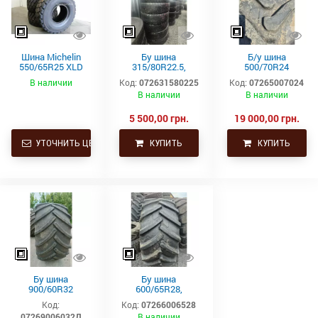
Шина Michelin
Бу шина
Б/у шина
550/65R25 XLD
315/80R22.5,
500/70R24
182A2 L3 TL
315/80Р22.5,
(19.5L24)
В наличии
Код:
072631580225
Код:
07265007024
315х80R22.5,
Trelleborg
В наличии
В наличии
315.80R22.5
Continental тяга,
ведущая
5 500,00 грн.
19 000,00 грн.
УТОЧНИТЬ ЦЕНУ
КУПИТЬ
КУПИТЬ
Бу шина
Бу шина
900/60R32
600/65R28,
(35.5р32)
600/65р28,
Код:
Код:
07266006528
Continental SVT
600х65х28
07269006032Д
В наличии