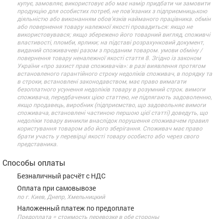
купує, замовляє, використовує або має намір придбати чи замовити
продукцію для особистих потреб, не пов’язаних з підприємницькою
діяльністю або виконанням обов’язків найманого працівника. обмін
або повернення товару належної якості провадиться: якщо не
використовувався; якщо збережено його товарний вигляд, споживчі
властивості, пломби, ярлики; на підставі розрахунковий документ,
виданий споживачеві разом з проданим товаром. умови обміну /
повернення товару неналежної якості стаття 8. Згідно із законом
України «про захист прав споживачів»: в разі виявлення протягом
встановленого гарантійного строку недоліків споживач, в порядку та
в строки, встановлені законодавством, має право вимагати
безоплатного усунення недоліків товару в розумний строк. вимоги
споживача, передбачених цією статтею, не підлягають задоволенню,
якщо продавець, виробник (підприємство, що задовольняє вимоги
споживача, встановлені частиною першою цієї статті) доведуть, що
недоліки товару виникли внаслідок порушення споживачем правил
користування товаром або його зберігання. Споживач має право
брати участь у перевірці якості товару особисто або через свого
представника.
Способы оплаты
Безналичный расчёт с НДС
Оплата при самовывозе
по г. Киев, Днепр, Хмельницкий
Наложенный платеж по предоплате
Предоплата = стоимость перевозке в обе стороны