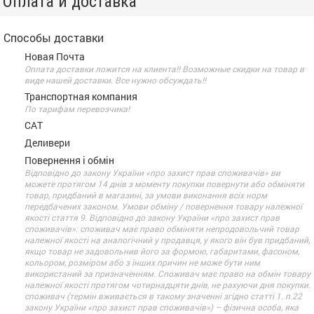
Оплата и доставка
Способы доставки
Новая Почта
Оплата доставки ложится на клиента!! Возможные скидки на товар в
виде нашей доставки. Все нужно обсуждать!!
Транспортная компания
По тарифам перевозчика!
САТ
Деливери
Повернення і обмін
Відповідно до закону України «про захист прав споживачів» ви
можете протягом 14 днів з моменту покупки повернути або обміняти
товар, придбаний в магазині, за умови виконання всіх норм
передбачених законом. Умови обміну / повернення товару належної
якості стаття 9. Відповідно до закону України «про захист прав
споживачів»: споживач має право обміняти непродовольчий товар
належної якості на аналогічний у продавця, у якого він був придбаний,
якщо товар не задовольнив його за формою, габаритами, фасоном,
кольором, розміром або з інших причин не може бути ним
використаний за призначенням. Споживач має право на обмін товару
належної якості протягом чотирнадцяти днів, не рахуючи дня покупки.
споживач (термін вживається в такому значенні згідно статті 1. п.22
закону України «про захист прав споживачів») – фізична особа, яка