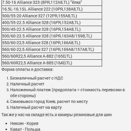
7.50-16 Alliance 323 (8PR,112A8,TL) "ёлка"
16.5L-16.1SL Alliance 222 (10PR,138A8,TL)
500/55-20 Alliance 327 (12PR,155А8,TL)
400/55-22.5 Alliance 328 (16PR,152A8,TL)
500/45-22.5 Alliance 328 (16PR,154A8,TL)
500/60-22.5 Alliance 328 (16PR,163A8/159B,TL)
550/60-22,5 Alliance 328 (16PR,166A8,TL)
560/60-22,5 Alliance 327 (16PR,169A8/157A8,TL)
560/60R22,5 Alliance А-882 (165D,TL)
560/60R22,5 Alliance А-885 (164D,TL)
Форма оплаты и доставка:
Безналичный расчет с НДС
Наличный расчет
Наложенный платеж (предоплата = стоимость перевозки в
обе стороны)
Самовывоз город Киев, расчет по месту
Наличный расчет на карту
Так же у нас на складе есть и камеры резиновые для шин
Нексен - Корея
Кават - Польша