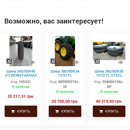
Возможно, вас заинтересует!
Шина 340/85R48
Шина 380/85R34
Шина 380/80R38
(13.6R48) FARMAX
137D TL
167D TL STEEL
RC TL 148D/151A8
AGRISTAR II 85
BELTED(S)
Код:
105331
Код:
48500037AL-
Код:
35400015AL-
CEAT
Alliance
STUBBLE GUARD,
В наличии
IG
AP
VF 354 Alliance
В наличии
В наличии
35 217,31 грн.
26 700,00 грн.
40 315,00 грн.
КУПИТЬ
КУПИТЬ
КУПИТЬ