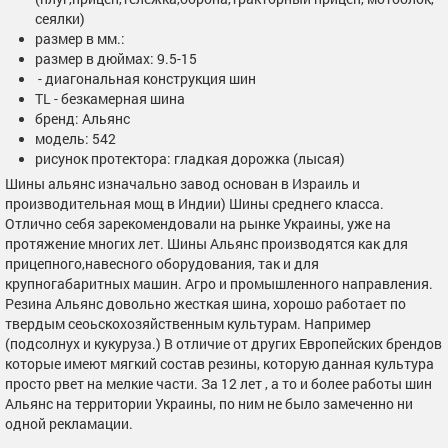
сеялки)
размер в мм.:
размер в дюймах: 9.5-15
- диагональная конструкция шин
TL - безкамерная шина
бренд: Альянс
модель: 542
рисунок протектора: гладкая дорожка (лысая)
Шины альянс изначально завод основан в Израиль и
производительная мощ в Индии) Шины среднего класса.
Отлично себя зарекомендовали на рынке Украины, уже на
протяжение многих лет. Шины Альянс производятся как для
прицепного,навесного оборудования, так и для
крупногабаритных машин. Агро и промышленного направления.
Резина Альянс довольно жесткая шина, хорошо работает по
твердым сеоьскохозяйственным культурам. Например
(подсолнух и кукуруза.) В отличие от других Европейских брендов
которые имеют мягкий состав резины, которую данная культура
просто рвет на мелкие части. За 12 лет , а то и более работы шин
Альянс на территории Украины, по ним не было замеченно ни
одной рекламации.