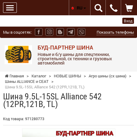
RU
Вход
Мы в соцсетях:
Показать телефоны
БУД-ПАРТНЕР ШИНА
Новые и б/у шины для спецтехники,
строительной, сх техники и грузовых
автомобилей
Главная
>
Каталог
>
НОВЫЕ ШИНЫ
>
Агро шины (сх шина)
>
Шины ALLIANCE и СЕАТ
>
Шина 9.5L-15SL Alliance 542 (12PR,121B, TL)
Шина 9.5L-15SL Alliance 542
(12PR,121B, TL)
Код товара:
971280773